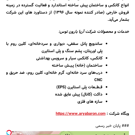
انواع کانکس و ساختمان پیش ساخته استاندارد و فعالیت گسترده در زمینه
فروش خارجی (صادر کننده نمونه سال 1396) از دستاورد های این شرکت
بشمار می‌آید.
خدمات و محصولات شرکت آریا بارون توس:
جستجو
ساندویچ پانل سقفی، دیواری و سردخانه‌ای، کلین روم با
پلی اوریتان، پشم سنگ و پلی استایرن
کانکس، کانکس سیار و سرویس بهداشتی
سـاختـمان (خانه) پـیــش ساخـته
درب‌های سرد خانه‌ای، گرم خانه‌ای، کلین روم، ضد حریق و
CNC
قــطـــعات پلی استایرن
(EPS)
داکت (کانال) پیش عایق شده
سازه های فلزی
وبگاه شرکت :
https://www.aryabaron.com
### پایان خبر رسمی