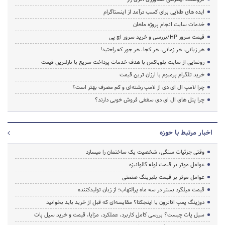
ایده های طلایی برای کسب درآمد از اینستاگرام
خدمات سایت انجام پروژه ماهان
قیمت سرور HP/بررسی و خرید سرور اچ پی
هر زبانی، هر زمانی، هر کجا، هر جور که راحتید!
رونمایی از سایت بلوباکس با هدف خدمات پرداخت سریع با نازلترین قیمت
خرید تلگرام پرمیوم با ارزان ترین قیمت
چرا لامپ ال ای دی از لامپ رشته‌ای و کم مصرف بهتر است؟
چرا پنل های ال ای دی سقفی فروش خوبی دارند؟
اخبار مرتبط با حوزه
وقتی جزئیات سنگی، شخصیت یک ساختمان را میسازد
عوامل موثر بر قیمت لوله گالوانیزه
عوامل موثر بر قیمت بلبرینگ صنعتی
قیمت میلگرد بستر در سه ماه پرالتهاب؛ از زبان تولیدکننده
دوزینگ پمپ اتاترون یا اینجکتا؟ مقایسه‌ای که قبل از خرید باید بخوانید
سیل پات چیست؟ بررسی کامل کاربرد، عملکرد، مزایا، قیمت و خرید سیل پات