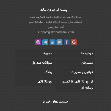
از پشت ابر بیرون بیاید
میدان آزادی، ابتدای اتوبان شهید لشکری، جنب
ایستگاه مترو بیمه، کارخانه نوآوری، ساختمان هم
آوا، اخباررسمی
support@akhbarrasmi.com
درباره ما
مجوزها
مشتریان
سوالات متداول
قوانین و مقررات
وبلاگ
از رپورتاژ آگهی تا کمپین
رپورتاژ آگهی
رسانه ای
سرویس‌های خبری