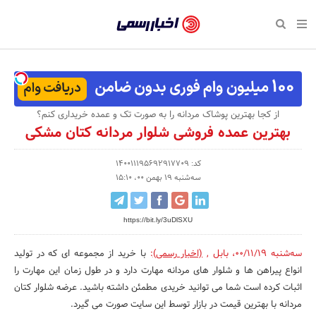
بازگشت
بازگشت
بازگشت
بازگشت
بازگشت
بازگشت
بازگشت
اخبار
رسمی
صفحه نخست پایگاه خبری
صفحه نخست ورزش
صفحه نخست رویداد
صفحه نخست فرهنگی
صفحه نخست اقتصادی
صفحه نخست اجتماعی
صفحه نخست سبک زندگی
-
اقتصادی
رسانه‌ها
تجارت و بازار
علم و آموزش
تازه‌های ورزش
حراج و تخفیف
سلامت و زیبایی
اخبار
اجتماعی
نشریات و کتاب
بهداشت و درمان
مکان‌های ورزشی
کارآفرینی و استارتاپ
روانشناسی و موفقیت
جشنواره، نمایشگاه و هما
از کجا بهترین پوشاک مردانه را به صورت تک و عمده خریداری کنم؟
تایید
بهترین عمده فروشی شلوار مردانه کتان مشکی
شده
فرهنگی
مد و لباس
سینما و تئاتر
شهر و جامعه
تجهیزات ورزشی
مسابقه و فراخوان
نفت، انرژی و صنایع وابسته
شرکت‌ها،
کد: 140011195692917709
ورزش
موسیقی
باشگاه‌ها
حقوقی و قانون
سرگرمی و تفریح
تجارت الکترونیک و فناوری 
سه‌شنبه 19 بهمن 00، 15:10
سازمان‌ها
سبک زندگی
صنعت و تولید
هنرهای تجسمی
دکوراسیون و منزل
گردشگری و میراث فرهنگی
و
https://bit.ly/3uDlSXU
روابط
رویداد
صنایع دستی
محیط زیست
کسب و کار و خرده فروشی
سه‌شنبه 00/11/19
،
بابل
,
(اخبار رسمی)
:
با خرید از مجموعه ای که در تولید
عمومی‌ها
انواع پیراهن ها و شلوار های مردانه مهارت دارد و در طول زمان این مهارت را
تبلیغات و روابط عمومی
صنایع غذایی و کشاورزی
اثبات کرده است شما می توانید خریدی مطمئن داشته باشید. عرضه شلوار کتان
کار و استخدام
مردانه با بهترین قیمت در بازار توسط این سایت صورت می گیرد.