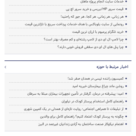
خدمات سایت انجام پروژه ماهان
قیمت سرور HP/بررسی و خرید سرور اچ پی
هر زبانی، هر زمانی، هر کجا، هر جور که راحتید!
رونمایی از سایت بلوباکس با هدف خدمات پرداخت سریع با نازلترین قیمت
خرید تلگرام پرمیوم با ارزان ترین قیمت
چرا لامپ ال ای دی از لامپ رشته‌ای و کم مصرف بهتر است؟
چرا پنل های ال ای دی سقفی فروش خوبی دارند؟
اخبار مرتبط با حوزه
کمیسیون راننده تپسی در همدان صفر شد!
روشن ماند چراغ بیمارستان خیریه امید
امید؛ پیشرفته در درمان، گرفتار در تأمین تجهیزات بیماران مبتلا به سرطان
راهنمای کامل استخدام پرستار کودک در نیاوران
از تبلیغات تا همراهی اجتماعی؛ روایت تازه‌ای از همدلی در یک کمپین شهری
چگونه به پرستار کودک اعتماد کنیم؟ راهنمای کامل برای والدین
اهتمام نیکوکار صنعت ساختمان به آزادی زندانیان غیرعمد در البرز