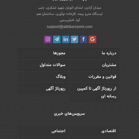
میدان آزادی، ابتدای اتوبان شهید لشکری، جنب
ایستگاه مترو بیمه، کارخانه نوآوری، ساختمان هم
آوا، اخباررسمی
support@akhbarrasmi.com
درباره ما
مجوزها
مشتریان
سوالات متداول
قوانین و مقررات
وبلاگ
از رپورتاژ آگهی تا کمپین
رپورتاژ آگهی
رسانه ای
سرویس‌های خبری
اقتصادی
اجتماعی