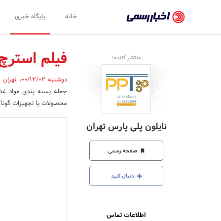
اخبار
خانه
پایگاه خبری
رسمی
-
فیلم استرچ PVC و کاربرد 
منتشر کننده:
اخبار
دوشنبه 00/12/02
،
تهران
,
تایید
جمله بسته بندی مواد غذا
شده
محصولات یا تجهیزات گونا
شرکت‌ها،
نایلون پلی پارس تهران
سازمان‌ها
و
صفحه رسمی
روابط
دنبال کنید
عمومی‌ها
اطلاعات تماس