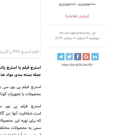
-
021555*****
021556*****
[نمایش اطلاعات]
کد: 140012015718917177
دوشنبه 2 اسفند 00 ساعت 12:41
فیلم استرچ PVC و کاربرد آن
https://bit.ly/3h2mLRU
استرچ فیلم یا استرچ پال
جمله بسته بندی مواد غذایی
استرچ فیلم پی وی سی یکی
محصولات یا تجهیزات گونا
استرچ فیلم پی وی س
است.شفافیت آنها نیز آگا
که برای تهیه این محصولات
سمی به محصولات مختلف ج