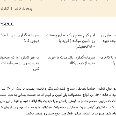
پروفایل ناشر
گزارش 
ب‌بازی و
این کرم ضدچروک غذای پوستت
سرمایه گذاری امن با طلا و
فیف تهیه
رو تامین میکنه (خرید با
دیجی کالا
40%تخفیف)
با کارنامه
سرمایه‌گذاری بلندمدت با خرید
به هر اندازه ای که میخوا
!
نقره از دیجی‌کالا
نقره بخری از سرمایه ات
کنی
پلی پارس تهران تولید کننده انواع ن
صنعت نایلون و ظرفیت تولید ماهانه 1500 تن انواع محصولات پلی اتیلن و فیلم آماده خدمت رسانی به شما
 که برترین محصولات را با قیمتی رقابتی و با کیفیت بالا ارائه دهیم و تنها از این طری
. شما مشتریان گرامی جهت سفارش محصولات میتوانید با واحد مشاوره و یا فروش 
ای شما میتواند بر اساس سایز، ضخامت، نوع جنس و قیمت باشد.