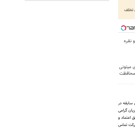
تخلف
 نقره
ی میتونی
 محافظت
ایلون حبابدار،عریض،استرچ فیلم،شیرینگ و نایلون لمینت با بیش از 30 سال سابقه در
 مشتریان گرامی
ق اعتماد و
شرکت تماس