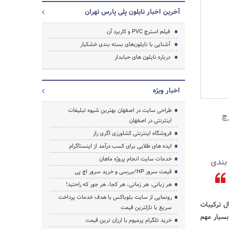
آخرین اخبار نایلون پلی پارس تهران
فیلم استرچ PVC و کاربرد آن
آشنایی با نایلون‌های بسته بندی خشکبار
درباره نایلون های حبابدار
جستجو
اخبار ویژه
طراحی سایت در اصفهان بهترین شیوه تبلیغات
چ
اینترنتی در اصفهان
فروشگاه اینترنتی کشاورزی اگری راز
ایده های طلایی برای کسب درآمد از اینستاگرام
خدمات سایت انجام پروژه ماهان
 بندی
قیمت سرور HP/بررسی و خرید سرور اچ پی
هر زبانی، هر زمانی، هر کجا، هر جور که راحتید!
رونمایی از سایت بلوباکس با هدف خدمات پرداخت
ل ترکیبات
سریع با نازلترین قیمت
بسیار مهم
خرید تلگرام پرمیوم با ارزان ترین قیمت