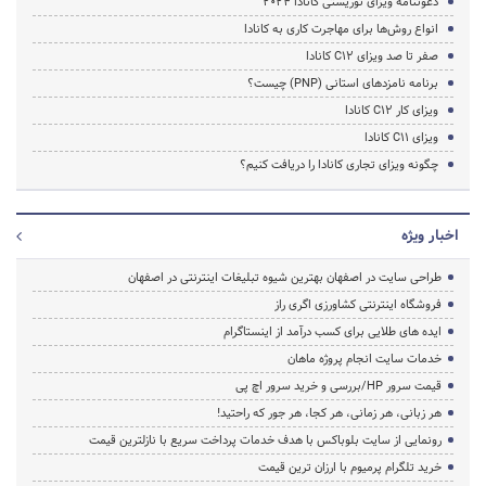
دعوتنامه ویزای توریستی کانادا 2024
انواع روش‌ها برای مهاجرت کاری به کانادا
صفر تا صد ویزای C12 کانادا
برنامه نامزدهای استانی (PNP) چیست؟
ویزای کار C12 کانادا
ویزای C11 کانادا
چگونه ویزای تجاری کانادا را دریافت کنیم؟
اخبار ویژه
طراحی سایت در اصفهان بهترین شیوه تبلیغات اینترنتی در اصفهان
فروشگاه اینترنتی کشاورزی اگری راز
ایده های طلایی برای کسب درآمد از اینستاگرام
خدمات سایت انجام پروژه ماهان
قیمت سرور HP/بررسی و خرید سرور اچ پی
هر زبانی، هر زمانی، هر کجا، هر جور که راحتید!
رونمایی از سایت بلوباکس با هدف خدمات پرداخت سریع با نازلترین قیمت
خرید تلگرام پرمیوم با ارزان ترین قیمت