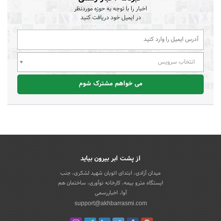
اخبار را با توجه به حوزه موردنظر
در ایمیل خود دریافت کنید
انتخاب سرویس
می خواهم مشترک شوم
از پشت ابر بیرون بیاید
میدان آزادی، ابتدای اتوبان شهید لشکری، جنب
ایستگاه مترو بیمه، کارخانه نوآوری، ساختمان هم
آوا، اخباررسمی
support@akhbarrasmi.com