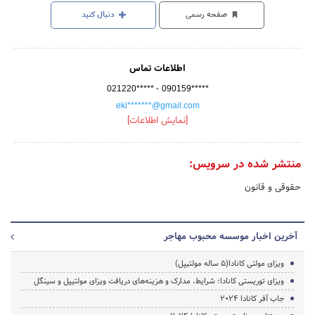
صفحه رسمی
دنبال کنید
اطلاعات تماس
-
021220*****
090159*****
eki*******@gmail.com
[نمایش اطلاعات]
منتشر شده در سرویس:
حقوقی و قانون
آخرین اخبار موسسه محبوب مهاجر
ویزای مولتی کانادا(5 ساله مولتیپل)
ویزای توریستی کانادا؛ شرایط، مدارک و هزینه‌های دریافت ویزای مولتیپل و سینگل
جاب آفر کانادا 2024