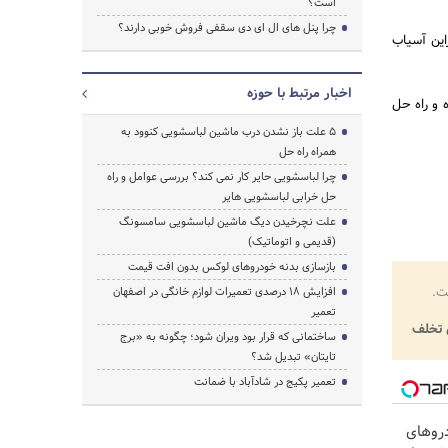
است؟
چرا پنل های ال ای دی سقفی فروش خوبی دارند؟
ر قهوه (Tamp) نقش دارند، بنابراین آسیاب
اخبار مرتبط با حوزه
 و راه حل
5 علت باز نشدن درب ماشین لباسشویی کنوود به
همراه راه حل
چرا لباسشویی حایر کار نمی کند؟ بررسی عوامل و راه
حل خرابی لباسشویی هایر
علت نچرخیدن دیگ ماشین لباسشویی سامسونگ
(قدیمی و اتوماتیک)
بازسازی بدنه خودروهای لوکس بدون افت قیمت
ت.
افزایش ۱۸ درصدی تعمیرات لوازم خانگی در اصفهان
تعمیر
تخلف
ساختمانی که قرار بود ویران شود؛ چگونه به «برج
تایتان» تبدیل شد؟
تعمیر پکیج در شادآباد با ضمانت
روهای