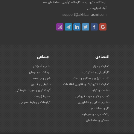
ایستگاه مترو بیمه، کارخانه نوآوری، ساختمان هم
آوا، اخباررسمی
support@akhbarrasmi.com
اقتصادی
اجتماعی
تجارت و بازار
علم و آموزش
کارآفرینی و استارتاپ
بهداشت و درمان
نفت، انرژی و صنایع وابسته
شهر و جامعه
تجارت الکترونیک و فناوری اطلاعات
حقوقی و قانون
صنعت و تولید
گردشگری و میراث فرهنگی
کسب و کار و خرده فروشی
محیط زیست
صنایع غذایی و کشاورزی
تبلیغات و روابط عمومی
کار و استخدام
بانک، بیمه و سرمایه
مسکن و ساختمان