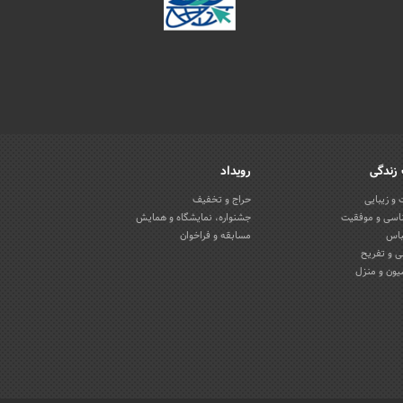
زندگی
رویداد
و زیبایی
حراج و تخفیف
اسی و موفقیت
جشنواره، نمایشگاه و همایش
باس
مسابقه و فراخوان
 و تفریح
یون و منزل