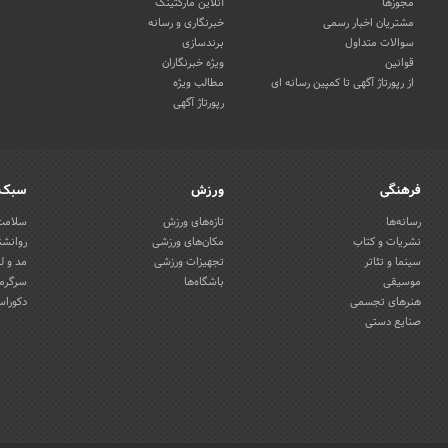
مجوزها
آنلاین مارکتینگ
مشتریان اخبار رسمی
خبرنگاری و رسانه
سوالات متداول
برندسازی
قوانین
ویژه خبرنگاران
از رپورتاژ آگهی تا کمپین رسانه ای
مطالب ویژه
رپورتاژ آگهی
فرهنگی
ورزش
سبک 
رسانه‌ها
تازه‌های ورزش
سلامت 
نشریات و کتاب
مکان‌های ورزشی
روانشن
سینما و تئاتر
تجهیزات ورزشی
مد و ل
موسیقی
باشگاه‌ها
سرگرمی
هنرهای تجسمی
دکوراس
صنایع دستی