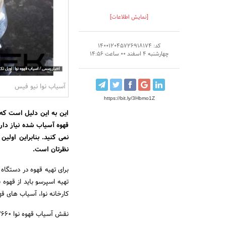
[نمایش اطلاعات]
کد: 140012045726918174
چهارشنبه 4 اسفند 00 ساعت 14:56
آسیاب نوا نیو فیس
https://bit.ly/3Hbmo1Z
این به این دلیل است که
قهوه آسیاب شده نیاز دار
نمی کنید. بنابراین اولین
نظرتان است.
برای تهیه قهوه در دستگاه 
تهیه اسپرسو باید از قهوه
کارخانه نوا، آسیاب های ق
نقش آسیاب قهوه نوا 3660 نیوفیس، طراحی جدید در تولید قهوه اسپرسو با کیفیت بالا: