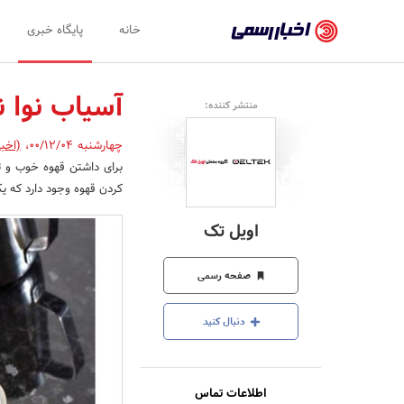
اخبار
خانه
پایگاه خبری
رسمی
-
آسیاب نوا 
منتشر کننده:
اخبار
چهارشنبه 00/12/04
،
(اخب
تایید
برای داشتن قهوه خوب و ت
شده
کردن قهوه وجود دارد که یکی از سا
شرکت‌ها،
اویل تک
سازمان‌ها
و
صفحه رسمی
روابط
دنبال کنید
عمومی‌ها
اطلاعات تماس