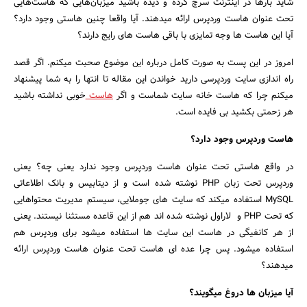
شاید بارها در اینترنت سرچ کرده و دیده باشید میزبان‌هایی که هاست‌هایی
تحت عنوان هاست وردپرس ارائه میدهند. آیا واقعا چنین هاستی وجود دارد؟
آیا این هاست ها وجه تمایزی با باقی هاست های رایج دارند؟
امروز در این پست به صورت کامل درباره این موضوع صحبت میکنم. اگر قصد
راه اندازی سایت وردپرسی دارید خواندن این مقاله تا انتها را به شما پیشنهاد
میکنم چرا که هاست خانه سایت شماست و اگر
هاست
خوبی نداشته باشید
هر زحمتی بکشید بی فایده است.
هاست وردپرس وجود دارد؟
در واقع هاستی تحت عنوان هاست وردپرس وجود ندارد یعنی چه؟ یعنی
وردپرس تحت زبان PHP نوشته شده است و از دیتابیس و بانک اطلاعاتی
MySQL استفاده میکند که سایت های جوملایی، سیستم مدیریت محتواهایی
که تحت PHP و لاراول نوشته شده اند هم از این قاعده مستثنا نیستند. یعنی
از هر کانفیگی در هاست این سایت ها استفاده میشود برای وردپرس هم
استفاده میشود. پس چرا عده ای هاست تحت عنوان هاست وردپرس ارائه
جستجو
میدهند؟
آیا میزبان ها دروغ میگویند؟