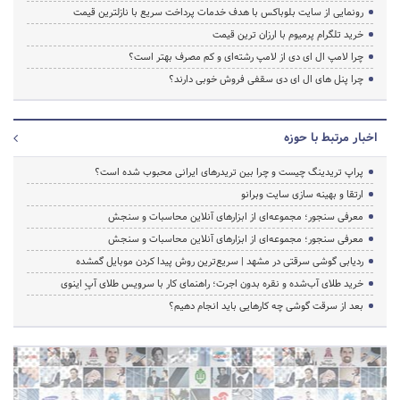
رونمایی از سایت بلوباکس با هدف خدمات پرداخت سریع با نازلترین قیمت
خرید تلگرام پرمیوم با ارزان ترین قیمت
چرا لامپ ال ای دی از لامپ رشته‌ای و کم مصرف بهتر است؟
چرا پنل های ال ای دی سقفی فروش خوبی دارند؟
اخبار مرتبط با حوزه
پراپ تریدینگ چیست و چرا بین تریدرهای ایرانی محبوب شده است؟
ارتقا و بهینه سازی سایت وبرانو
معرفی سنجور؛ مجموعه‌ای از ابزارهای آنلاین محاسبات و سنجش
معرفی سنجور؛ مجموعه‌ای از ابزارهای آنلاین محاسبات و سنجش
ردیابی گوشی سرقتی در مشهد | سریع‌ترین روش پیدا کردن موبایل گمشده
خرید طلای آب‌شده و نقره بدون اجرت؛ راهنمای کار با سرویس طلای آپِ اینوی
بعد از سرقت گوشی چه کارهایی باید انجام دهیم؟