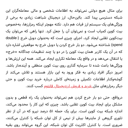
برای مثال هیچ دولتی نمی‌تواند به اطلاعات شخصی و مالی معامله‌گران این
شبکه دسترسی پیدا کند. بااین‌حال، ارز دیجیتال شباهت زیادی به برخی از
ویژگی‌های یک سیستم ارز فیات هم دارد. نکته مهم‌تر اینکه رمزارزها، به‌خصوص
بیت کوین کمیاب است و نمی‌توان آن را جعل کرد. تنها راهی که می‌توان یک
بیت‌کوین تقلبی ایجاد کرد، اجرای چیزی است که به‌عنوان دوبل خرج (double-
spend) شناخته می‌شود. دو بار خرج کردن یا دوبل خرج به موقعیتی اشاره دارد
که در آن یک کاربر همان بیت کوین را در دو یا چند تنظیمات جداگانه «خرج»
یا انتقال می‌دهد و در واقع یک معامله تکراری ایجاد می‌کند. همه این ارزش‌ها و
ویژگی‌ها باعث شده تا سرمایه گذاری روی بیت کوین منطقی و آینده‌دار باشد.
امروز دیگر افراد زیادی به فکر ورود به این بازار هستند و تلاش می‌کند از
گوشه‌وکنار اطلاعات تکمیلی و زمینه‌ای کاملی درباره خرید بیت کوین و حتی
دیگر رمز‌ارزهای مثل
خرید و فروش ارزدیجیتال فانتوم
کسب کنند.
درواقع، حتی دو بار خرج کردن هم نمی‌تواند به‌عنوان یک راه قطعی و بدون
مشکل برای ایجاد بیت کوین تقلبی باشد. چیزی که این کار را محدود می‌کند،
اندازه شبکه بیت کوین است. برای یک حمله ۵۱ درصد نیرو که در آن از نظر
تئوری گروهی از ماینرها بیش از نیمی از کل توان شبکه را کنترل می‌کنند،
ضروری است. با کنترل اکثریت کل توان شبکه، این گروه می‌تواند روی بقیه