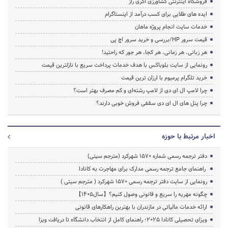
فروشگاه اینترنتی کشاورزی اگری راز
ایده های طلایی برای کسب درآمد از اینستاگرام
خدمات سایت انجام پروژه ماهان
قیمت سرور HP/بررسی و خرید سرور اچ پی
هر زبانی، هر زمانی، هر کجا، هر جور که راحتید!
رونمایی از سایت بلوباکس با هدف خدمات پرداخت سریع با نازلترین قیمت
خرید تلگرام پرمیوم با ارزان ترین قیمت
چرا لامپ ال ای دی از لامپ رشته‌ای و کم مصرف بهتر است؟
چرا پنل های ال ای دی سقفی فروش خوبی دارند؟
اخبار مرتبط با حوزه
دفتر ترجمه رسمی شماره ۱۵۷۰ شهرکرد (مترجم سیتی)
راهنمای جامع ترجمه رسمی مدارک برای مهاجرت به کانادا
رونمایی از سایت دفتر ترجمه رسمی 1570 شهرکرد ( مترجم سیتی )
چگونه مهریه را سریع و قانونی وصول کنیم؟【سال1405】
ارائه خدمات مالیاتی در مازندران با بهترین راهکارهای قانونی
ویزای تحصیلی کانادا ۲۰۲۵؛ راهنمای کامل از انتخاب دانشگاه تا دریافت ویزا