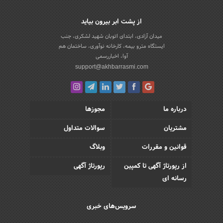
از پشت ابر بیرون بیاید
میدان آزادی، ابتدای اتوبان شهید لشکری، جنب
ایستگاه مترو بیمه، کارخانه نوآوری، ساختمان هم
آوا، اخباررسمی
support@akhbarrasmi.com
درباره ما
مجوزها
مشتریان
سوالات متداول
قوانین و مقررات
وبلاگ
از رپورتاژ آگهی تا کمپین
رپورتاژ آگهی
رسانه ای
سرویس‌های خبری