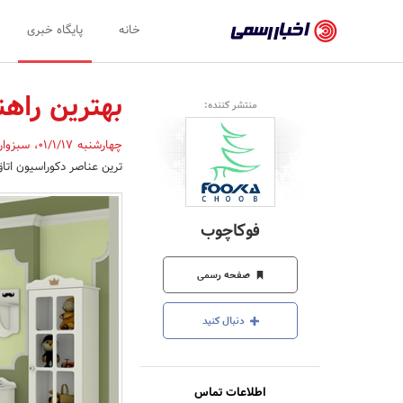
اخبار
خانه
پایگاه خبری
رسمی
-
بهترین راه
منتشر کننده:
اخبار
چهارشنبه 01/1/17
،
سبزوار
تایید
ترین عناصر دکوراسیون ات
شده
شرکت‌ها،
فوکاچوب
سازمان‌ها
و
صفحه رسمی
روابط
دنبال کنید
عمومی‌ها
اطلاعات تماس