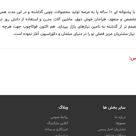
برند فوکاچوب از سال ۸۵ با پشتوانه ای ۱۰ ساله پا به عرصه تولید محصولات چوبی گذاشته و در این مدت 
خصص و متعهد، طراحان خوش ذوق، ماشین آلات مدرن و استفاده از دانش روز در ت
م تر از گذشته به تامین نیازهای بازار بپردازد. هم اکنون فوکاچوب جهت هرچه 
از مشتریان عزیز فصلی نو را در دنیای مبلمان و دکوراسیون آغاز نموده است.
س:
سایر بخش ها
وبلاگ
درباره ما
روابط عمومی
مجوزها
آنلاین مارکتینگ
مشتریان اخبار رسمی
خبرنگاری و رسانه
سوالات متداول
برندسازی