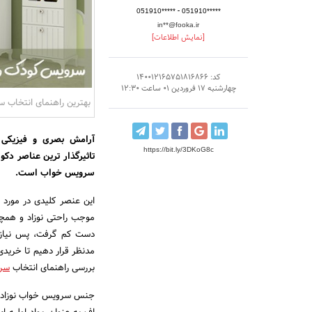
-
051910*****
051910*****
in**@fooka.ir
[نمایش اطلاعات]
کد: 140012165751816866
چهارشنبه 17 فروردین 01 ساعت 12:30
بهترین راهنمای انتخاب 
آرامش بصری و فیزیکی 
https://bit.ly/3DKoG8c
تاثیرگذار ترین عناصر دک
سرویس خواب است.
این عنصر کلیدی در مورد 
موجب راحتی نوزاد و همچنی
دست کم گرفت، پس نیاز ب
مدنظر قرار دهیم تا خریدی 
بررسی راهنمای انتخاب
سرو
جنس سرویس خواب نوزاد سو