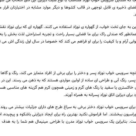
نجا که استایل سرویس خواب نوزاد متناسب با نوع سبک دیزاین این اتاق انتخاب می ش
 ذخیره ی قابل توجهی در قالب کشوها و دیگر موارد مشابه در اختیارتان قرار م
.
لدین به جای تخت خواب، از گهواره ی نوزاد استفاده می کنند. گهواره ای که برای نوزاد 
همانطور که صندلی راک برای ما فضایی بسیار راحت و تجربه استراحتی لذت بخش را به
وابی آرام و با کیفیت را برای او فراهم می کند که خصوصا در سال اول زندگی اش می تو
ه سرویس خواب نوزاد پسر و دختر را برای برخی از افراد متمایز می کند، رنگ و گاها 
ر، رنگ آبی و طراحی ای ساده از اولین مواردی هستند که به ذهن می رسند. این در
خاکستری یا سفید یا رنگ های گرم و زمینی همچون کرم هم گزینه های مناسبی هست
برای دیزاین اتاق نوزاد پسرانه به همراه آورند.
رای سرویس خواب نوزاد دختر برخی به سراغ طرح های دارای جزئیات بیشتر می روند 
اسیون ببخشند. اما فراموش نکنید بهترین راه برای ایجاد دیزاینی باشکوه و پیچیده، ا
ست. بنابراین یک سرویس خواب نوزاد مدرن با طراحی مینیمال هم شما را به هدف 