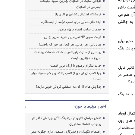
ی توان به
طراحی سایت در اصفهان بهترین شیوه تبلیغات
یمت بالای
اینترنتی در اصفهان
 آن هم می
فروشگاه اینترنتی کشاورزی اگری راز
ل به چالش
ایده های طلایی برای کسب درآمد از اینستاگرام
خدمات سایت انجام پروژه ماهان
قیمت سرور HP/بررسی و خرید سرور اچ پی
 جدی برای
هر زبانی، هر زمانی، هر کجا، هر جور که راحتید!
 پالت رنگ
رونمایی از سایت بلوباکس با هدف خدمات پرداخت
سریع با نازلترین قیمت
خرید تلگرام پرمیوم با ارزان ترین قیمت
اثیر قابل
چرا لامپ ال ای دی از لامپ رشته‌ای و کم مصرف بهتر
ن عنصر در
است؟
ند؟
چرا پنل های ال ای دی سقفی فروش خوبی دارند؟
با ته رنگ
اخبار مرتبط با حوزه
مال ایجاد
نقش مبلمان اداری در برندینگ تأثیر چیدمان دفتر کار
ه های روی
بر جذب اعتماد مشتریان
تفاده از
راهنمای نگهداری و تمیزکاری مبلمان اداری چگونه عمر