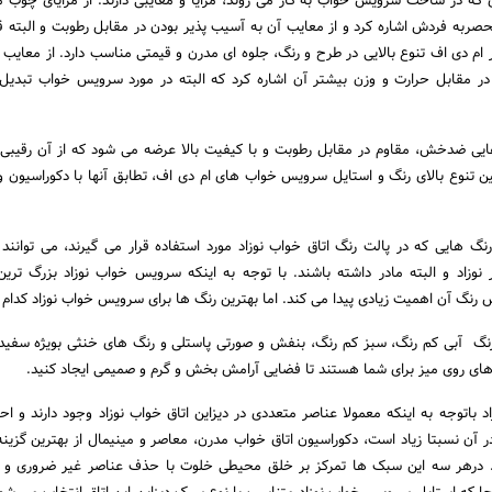
ی که در ساخت سرویس خواب به کار می روند، مزایا و معایبی دارند. از مزایای چوب م
حصربه فردش اشاره کرد و از معایب آن به آسیب پذیر بودن در مقابل رطوبت و البته ق
ر ام دی اف تنوع بالایی در طرح و رنگ، جلوه ای مدرن و قیمتی مناسب دارد. از معایب
در مقابل حرارت و وزن بیشتر آن اشاره کرد که البته در مورد سرویس خواب تبدی
 هایی ضدخش، مقاوم در مقابل رطوبت و با کیفیت بالا عرضه می شود که از آن رقیبی
نوع بالای رنگ و استایل سرویس خواب های ام دی اف، تطابق آنها با دکوراسیون و
 هایی که در پالت رنگ اتاق خواب نوزاد مورد استفاده قرار می گیرند، می توانند ت
 نوزاد و البته مادر داشته باشند. با توجه به اینکه سرویس خواب نوزاد بزرگ تری
نگ آن اهمیت زیادی پیدا می کند. اما بهترین رنگ ها برای سرویس خواب نوزاد کدام ا
گ آبی کم رنگ، سبز کم رنگ، بنفش و صورتی پاستلی و رنگ های خنثی بویژه سفید 
های روی میز برای شما هستند تا فضایی آرامش بخش و گرم و صمیمی ایجاد کنید.
باتوجه به اینکه معمولا عناصر متعددی در دیزاین اتاق خواب نوزاد وجود دارند و احت
 آن نسبتا زیاد است، دکوراسیون اتاق خواب مدرن، معاصر و مینیمال از بهترین گزین
. درهر سه این سبک ها تمرکز بر خلق محیطی خلوت با حذف عناصر غیر ضروری و اس