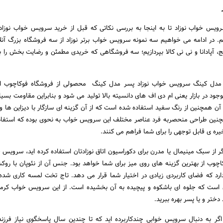
یس خواب نوزاد تا به اینجا به بررسی نکاتی که قبل از خرید سرویس خواب نوزاد
یم. در ادامه می خواهیم سه نمونه سرویس خواب برتر نوزاد از سه فروشگاه بزرگ آن
، آپادانا و نی نی کالا بپردازیم؛ سه فروشگاهی که خریدی مطمئن و رضایت بخش را بر
مدل کینگ سرویس خواب نوزاد پسر مدل کینگ محصولی از فروشگاه فوکاچوب ا
ود در بازار یعنی ام دی اف های دانسیته بالا تولید می شود و بنابراین مقاومت بسیار 
 آن همچنین از رنگ سفید استفاده شده است که از آن گزینه ای سازگار با دیزاین ها و
نین طراحی منحصربه فرد عناصر مختلف این سرویس خواب به نحوی بوده که استفاده
یره ی قابل توجهی را برای شما فراهم می کنند.
ر از سبک مینیمال یا مدرن برای دکوراسیون اتاق نوزادتان استفاده کرده اید، سرویس خ
وکاچوب از بهترین گزینه های روی میز برای شما خواهد بود. جنس آن از نئوپان با روک
رد که فضای کاربردی زیادی در اختیار شما قرار می دهد. تاج تخت لمسه کاری شده
 است که جلوه ای باشکوه و پیچیده به آن بخشیده است. از این سرویس خواب کرم
 دختر و یا پسر بهره ببرید.
گر به دنبال سرویس خوابی چندکاربرده اید که تا چندین سال پاسخگوی نیاز فرزند