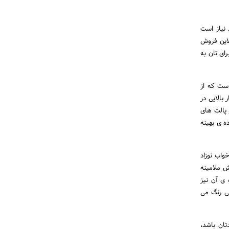
 نیاز است
لاین فروش
ای تان به
ست که از
بالایی در
 پالت های
 ی بهینه
واب نوزاد
ش ملامینه
 ی آن نیز
ی رنگ می
تان باشد،