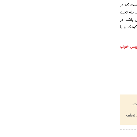
است که در
. بله تخت
 باشد. در
کودک و یا
یس خواب
ت.
تخلف