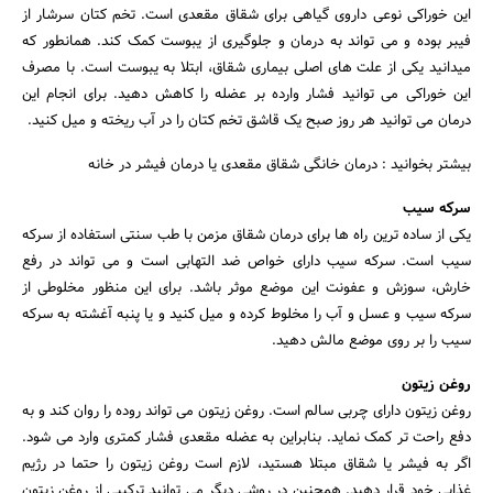
این خوراکی نوعی داروی گیاهی برای شقاق مقعدی است. تخم کتان سرشار از
فیبر بوده و می تواند به درمان و جلوگیری از یبوست کمک کند. همانطور که
میدانید یکی از علت های اصلی بیماری شقاق، ابتلا به یبوست است. با مصرف
این خوراکی می توانید فشار وارده بر عضله را کاهش دهید. برای انجام این
درمان می توانید هر روز صبح یک قاشق تخم کتان را در آب ریخته و میل کنید.
بیشتر بخوانید : درمان خانگی شقاق مقعدی یا درمان فیشر در خانه
سرکه سیب
یکی از ساده ترین راه ها برای درمان شقاق مزمن با طب سنتی استفاده از سرکه
سیب است. سرکه سیب دارای خواص ضد التهابی است و می تواند در رفع
خارش، سوزش و عفونت این موضع موثر باشد. برای این منظور مخلوطی از
سرکه سیب و عسل و آب را مخلوط کرده و میل کنید و یا پنبه آغشته به سرکه
سیب را بر روی موضع مالش دهید.
روغن زیتون
روغن زیتون دارای چربی سالم است. روغن زیتون می تواند روده را روان کند و به
دفع راحت تر کمک نماید. بنابراین به عضله مقعدی فشار کمتری وارد می شود.
اگر به فیشر یا شقاق مبتلا هستید، لازم است روغن زیتون را حتما در رژیم
غذایی خود قرار دهید. همچنین در روشی دیگر می توانید ترکیبی از روغن زیتون