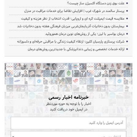
علت بوق زدن دستگاه اکسیژن ساز چیست؟
پرستار سالمند در شهرک غرب | افزایش تقاضا برای خدمات مراقبت در منزل
مقایسه قیمت ایمپلنت کره ای و اروپایی؛ قدرت انتخاب از نظر هزینه و کیفیت
بیمارستان بدون دخانیات آذربایجان‌غربی میزبان فرهنگی هفته بدون دخانیات شد
درمان بواسیر با لیزر؛ یکی از روش‌های نوین درمان هموروئید
شرکت پرستاری پارسیان کلین؛ ارتقاء کیفیت زندگی با مراقبتی حرفه‌ای و دلسوزانه
ارائه خدمات تخصصی و زیبایی دندانپزشکی با جدیدترین روش‌های درمان
خبرنامه اخبار رسمی
اخبار را با توجه به حوزه موردنظر
در ایمیل خود دریافت کنید
انتخاب سرویس