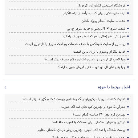
فروشگاه اینترنتی کشاورزی اگری راز
ایده های طلایی برای کسب درآمد از اینستاگرام
خدمات سایت انجام پروژه ماهان
قیمت سرور HP/بررسی و خرید سرور اچ پی
هر زبانی، هر زمانی، هر کجا، هر جور که راحتید!
رونمایی از سایت بلوباکس با هدف خدمات پرداخت سریع با نازلترین قیمت
خرید تلگرام پرمیوم با ارزان ترین قیمت
چرا لامپ ال ای دی از لامپ رشته‌ای و کم مصرف بهتر است؟
چرا پنل های ال ای دی سقفی فروش خوبی دارند؟
اخبار مرتبط با حوزه
تفاوت کاشت ابرو با میکروبلیدینگ و هاشور چیست؟ کدام گزینه بهتر است؟
معرفی 5 مورد از بهترین کرم های ضد لک صورت
بهترین کرم پودر 24 ساعته کدام است؟
کراتین و هوش: مکملی برای عضلات یا تقویت حافظه؟
پوست شفاف با ضد لک امونی: بهترین روش درمان لک‌های مقاوم
آموزش ساخت بهترین اسپری های نرم‌ کننده موی خانگی