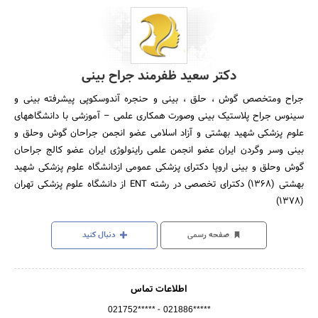
دکتر سعید ظفرمند جراح بینی
جراح ومتخصص گوش ، حلق ، بینی و حنجره آندوسکوپی پیشرفته بینی و
سینوس جراح پلاستیک بینی وصورت همکاری علمی – آموزشی با دانشگاههای
علوم پزشکی شهید بهشتی و آزاد اسلامی عضو انجمن جراحان گوش وحلق و
بینی وسر وگردن ایران عضو انجمن علمی راینولوژی ایران عضو کالج جراحان
گوش وحلق و بینی اروپا دکترای پزشکی عمومی ازدانشگاه علوم پزشکی شهید
بهشتی (۱۳۶۸) دکترای تخصصی در رشته ENT از دانشگاه علوم پزشکی تهران
(۱۳۷۸)
صفحه رسمی
دنبال کنید
اطلاعات تماس
-
021752*****
021886*****