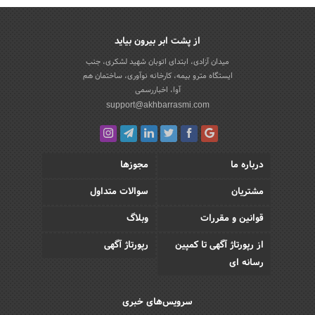
از پشت ابر بیرون بیاید
میدان آزادی، ابتدای اتوبان شهید لشکری، جنب
ایستگاه مترو بیمه، کارخانه نوآوری، ساختمان هم
آوا، اخباررسمی
support@akhbarrasmi.com
درباره ما
مجوزها
مشتریان
سوالات متداول
قوانین و مقررات
وبلاگ
از رپورتاژ آگهی تا کمپین
رپورتاژ آگهی
رسانه ای
سرویس‌های خبری