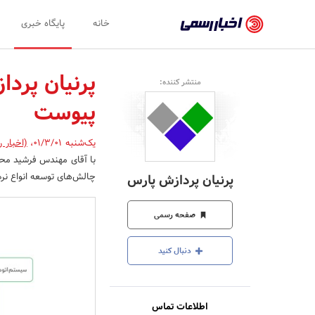
اخبار
خانه
پایگاه خبری
رسمی
-
پرنیان پرد
منتشر کننده:
اخبار
پیوست
تایید
شده
یک‌شنبه 01/3/01
،
(اخبار 
با آقای مهندس فرشید محم
شرکت‌ها،
چالش‌های توسعه انواع نر
پرنیان پردازش پارس
سازمان‌ها
و
صفحه رسمی
روابط
دنبال کنید
عمومی‌ها
اطلاعات تماس