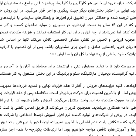
کت، نیازمندی‌های خاص هر کارآفرین یا کارفرما، پیشنهاد فنی جامع به مشتریان ارائ
ید نهایی در اختیار بخش‌های دیگر جهت پیگیری و اجرا قرار می‌گیرد. در این روش خ
فنی ترجمه شده و حداکثر میزان تطبیق نرم افزارها و راهکارهای سازمانی با فرایندها
ایجاد می‌گردد. طی تجاربی که در این 16 سال به دست آورده‌ایم، در بسیاری از موارد صاحبان کسب و ک
 کنند اما نمی‌دانند از چه ابزاری برای این کار استفاده نمایند و هزینه مکانیزه نمودن
مجرب ارزیابی و تحلیل در نقش مشاور تخصصی تلاش می‌کند تنها بر اساس ش
ه زبان فنی، راهنمایی صادق و امین برای مشتریان باشد. پس از آن تصمیم با کارفرم
اتژیک خود بخشی از پیشنهاد یا کل آن را سفارش دهد.
ماموریت دارد تا با تولید محتوای غنی و ارزشمند برای مخاطبان، آنان را با آخرین 
. تیم گرافیست، دیجیتال مارکتینگ، سئو و برندینگ در این بخش مشغول به کار هستن
ادها، کلیه فرایندهای فروش از آغاز تا عقد قرارداد نهایی و تمدید قراردادها مدیریت
 اما، از بالاترین اهمیت برای شرکت برخوردار است. بلافاصله پس از عقد قرارداد، زم
ان به صورت مکانیزه به این واحد منتقل می‌گردد. آموزش کامل شیوه کار با نرم اف
طی ادامه همکاری می‌نماید. همچنین کاربران می‌توانند از طریق تماس تلفنی یا ثبت 
ایند. در برخی از شرکت‌های تولید کننده نرم افزار آموزش توسط اشخاص یا شرکت ه
یرد که مشکلاتی بابت عدم آشنایی با آخرین تغییرات، ارتباط دور با تیم فنی و تحقیق 
ی‌ها و آموزش‌های ناقص مواجه خواهیم بود. اما ارتباطات یکپارچه با همه اجزا سازما