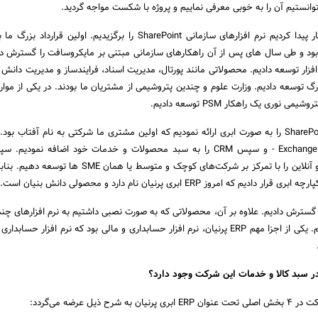
نتوانستیم آن را به خوبی معرفی نماییم و پروژه با شکست مواجه گردید.
بر اساس تجاربی که در کار پیدا کردیم نرم افزارهای سازمانی SharePoint را برگزیدیم. اولین ق
هد برپایه SharePoint بود و طی سال های پس از آن راهکارهای سازمانی مبتنی بر مایکروسافت را گسترش
 نرم افزار توسعه دادیم. محصولاتی مانند پورتال، مدیریت اسناد، فرایندساز و مدیریت دانش
 توسعه دادیم. وزارت علوم و چندین پتروشیمی از مشتریان ما بودند. در یکی از موارد 
نوری یک راهکار PSM توسعه دادیم.
برای اولین بار در ایران SharePoint را به صورت ابری ارائه نمودیم که اولین مشتری ما شرکتی به نام آفتاب 
اتوماسیون اداری - برپایه Exchange - و سپس CRM را به سبد محصولات و خدمات خود اضافه نم
گرفتیم سرویس‌های ابری و آنلاین را با تمرکز بر شرکت‌های کوچک و متوسط یا هما
 امروز ERP ابری پرنیان نام دارد و محصولی دانش بنیان است.
را گسترش دادیم. علاوه بر آن، محصولاتی که به صورت نصبی داشتیم به نرم افزارهای چن
Multi-Tenant توسعه دادیم. یکی از اجزا مهم ERP پرنیان، نرم افزار حسابداری و مالی بود که نرم افزار حس
ر سبد کالا و خدمات این شرکت وجود دارد؟
 ذیل عرضه می‌گردد: