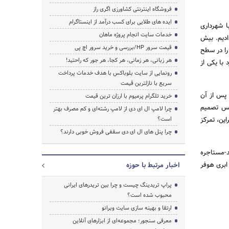
فروشگاه اینترنتی کشاورزی اگری راز
ایده های طلایی برای کسب درآمد از اینستاگرام
رارداد بزرگ ما با شهرداری
خدمات سایت انجام پروژه ماهان
 دادیم. بیش
جستجو
قیمت سرور HP/بررسی و خرید سرور اچ پی
 را در سطح
هر زبانی، هر زمانی، هر کجا، هر جور که راحتید!
با یکی از
رونمایی از سایت بلوباکس با هدف خدمات پرداخت
سریع با نازلترین قیمت
بود. پس از آن
خرید تلگرام پرمیوم با ارزان ترین قیمت
ودیم. سپس تصمیم
چرا لامپ ال ای دی از لامپ رشته‌ای و کم مصرف بهتر
ن SME ها توسعه دهیم. بنابراین، تمرکز
است؟
چرا پنل های ال ای دی سقفی فروش خوبی دارند؟
د-مستاجره
ابداری ابری هوفر
اخبار مرتبط با حوزه
پراپ تریدینگ چیست و چرا بین تریدرهای ایرانی
محبوب شده است؟
ارتقا و بهینه سازی سایت وبرانو
معرفی سنجور؛ مجموعه‌ای از ابزارهای آنلاین