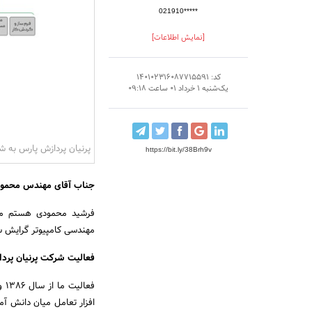
021910*****
[نمایش اطلاعات]
کد: 140102316087715591
یک‌شنبه 1 خرداد 01 ساعت 09:18
پرنیان پردازش پارس به 
https://bit.ly/38Brh9v
جناب آقای مهندس محمودی
فرشید محمودی هستم مد
مهندسی کامپیوتر گرایش س
فعالیت شرکت پرنیان پردا
فع
افزار تعامل میان دانش آمو