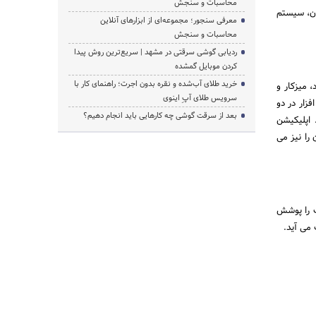
محاسبات و سنجش
بری پرنیان، سیستم CRM اورست ERP ابری پرنیان، سیستم
معرفی سنجور؛ مجموعه‌ای از ابزارهای آنلاین
محاسبات و سنجش
ردیابی گوشی سرقتی در مشهد | سریع‌ترین روش پیدا
کردن موبایل گمشده
خرید طلای آب‌شده و نقره بدون اجرت؛ راهنمای کار با
 میزکار و
سرویس طلای آپِ اینوی
فزار در دو
بعد از سرقت گوشی چه کارهایی باید انجام دهیم؟
اپلیکیشن
را نیز می
وش و باشگاه مشتریان مهم ترین بخش های نرم افزار CRM اورست را پوشش