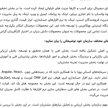
های دیجیتال برای کسب و کارها مزیت های فراوانی ایجاد کرده است. ما در بخش تحقی
بوه واتساپ با نام تجاری بیباپز، لینک به پیامک، ایمیل و ویپ، لینک به پنل مدیریت 
دیریت فروشندگان اسنپ، لینک به نرم افزارهای حسابداری، ابزار قیمت گذاری برنده در 
کر است تمامی این محصولات به عنوان محصولات دانش بنیان در اختیار کارآفرینان گرامی ق
 مختلف سازمان خود توضیحاتی را بیان نمایید:
اصلی تشکیل یافته است: بخش فنی یا همان تحقیق و توسعه، بخش ارزیابی
خش بازاریابی و برندینگ، بخش فروش و امور قراردادها، بخش پشتیبانی فنی و آموزش
در نهایت بخش مدیریت تجربه مشتریان.
در بخش فنی تیم مجربی از سرمایه‌های انسانی پویا با ما همکاری دارند که در 
Flutter و PHP تخصص و تبحر دارند. نرم افزار حسابداری ابری هوفر، نرم افزار CRM ا
ا همکاری این تیم در حال توسعه است. این بخش به مجموعه های بک اند، فرانت ا
 است. در تمامی بخش های فنی، سفارشی سازی نرم افزارها با نظارت کامل مدیران ارش
یریت می‌گردد.
هم سازمان، بخش ارزیابی و تحلیل نیازهای مشتریان است. در این بخش با بررسی 