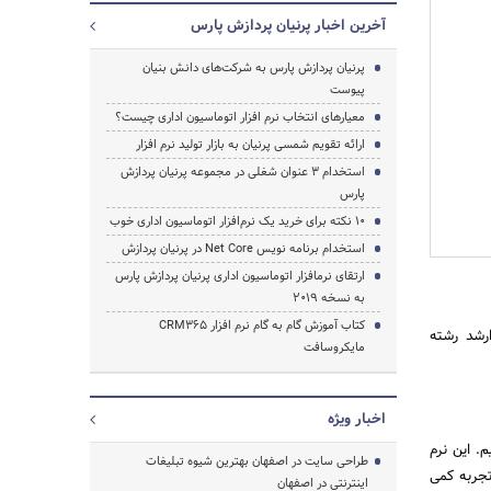
آخرین اخبار پرنیان پردازش پارس
پرنیان پردازش پارس به شرکت‌های دانش بنیان
پیوست
معیارهای انتخاب نرم افزار اتوماسیون اداری چیست؟
ارائه تقویم شمسی پرنیان به بازار تولید نرم افزار
استخدام 3 عنوان شغلی در مجموعه پرنیان پردازش
پارس
10 نکته برای خرید یک نرم‌افزار اتوماسیون اداری خوب
استخدام برنامه نویس Net Core در پرنیان پردازش
ارتقای نرمافزار اتوماسیون اداری پرنیان پردازش پارس
به نسخه ۲۰۱9
کتاب آموزش گام به گام نرم افزار CRM365
رشد رشته
مایکروسافت
اخبار ویژه
دیم. این نرم
طراحی سایت در اصفهان بهترین شیوه تبلیغات
تجربه کمی
اینترنتی در اصفهان