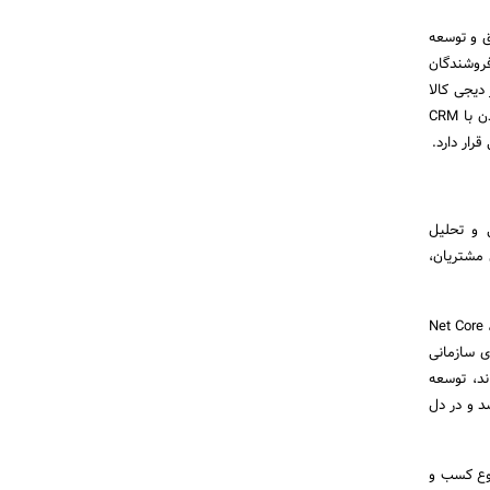
ق و توسعه
فروشندگان
دیجی کالا
Buy Box و لینک به فروشگاه اینترنتی ووکامرس را توسعه داده ایم. این محصولات دیجیتال امکان یکپارچه شدن با CRM
رار دارد.
 و تحلیل
 مشتریان،
زمینه‌هایی چون .Net Core ، Angular، React،
ورست و توسعه راهکارهای سازمانی
ند، توسعه
د و در دل
نوع کسب و