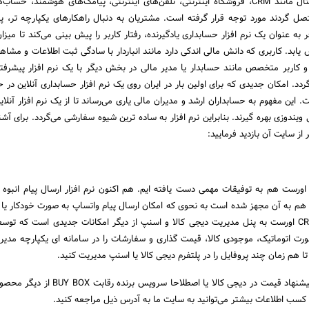
دیگر زیرساخت های دیجیتال مانند CRM، فروشگاه اینترنتی، تلفن‌های اینترنتی، پیامک‌های هوشمند، ح
صل گردند مورد توجه قرار گرفته است. مشتریان به دنبال راهکارهای یکپارچه تر، پاید
به عنوان یک نرم افزار حسابداری یادگیرنده، رفتار کاربر را پیش بینی می‌کند تا میز
ابد. کاربری که دانش مالی اندکی دارد مانند انباردار با سادگی ثبت اطلاعات و مشاهد
 کاربر متخصص مانند حسابدار یا مدیر مالی در بخش دیگر با یک نرم افزار پیشرفته
د. امکان جدیدی که برای اولین بار در ایران روی یک نرم افزار حسابداری آنلاین در 
این مفهوم به حسابداران ارشد و مدیران مالی یاری می‌رساند تا از یک نرم افزار آنلا
ی ویندوزی بهره گیرند. بنابراین نرم افزار به ساده ترین شیوه سفارشی می‌گردد. برای آش
 از سایت آن بازدید فرمایید:
در توسعه نرم افزار CRM اورست هم به توفیقات مهمی دست یافته ایم. هم اکنون نرم افزار ارسال پیام انب
 و CRM اورست هم به آن مجهز شده است به نحوی که امکان ارسال پیام واتساپ به صورت خودکار یا
شده وجود دارد. اتصال CRM اورست به پنل مدیریت دیجی کالا و اسنپ از دیگر امکانات جدیدی است که توس
رت اتوماتیک، موجودی کالا، قیمت گذاری و سفارشات را در سامانه ای یکپارچه مدیری
 هم زمان چند پروفایل را در پلتفرم دیجی کالا یا اسنپ مدیریت کنید.
الگوریتم هوش مصنوعی پیشنهاد قیمت در دیجی کالا یا اصطلاحا سروی
ب اطلاعات بیشتر می‌توانید به سایت ما به آدرس ذیل مراجعه کنید.