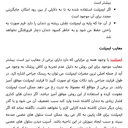
بیشتر است
اگر ایمپلنت استفاده شده به نا به دلایلی از بین رود امکان جایگزینی
مجدد برای آن موجود است
جستجو
از آن جا که پایه ی ایمپلنت نقش ریشه ی دندان را دارد فرم صورت به
راحتی حفظ می شود و به خاطر کمبود دندان دچار فرورفتگی نخواهد
شد
معایب ایمپلنت
ایمپلنت
با وجود همه ی مزایایی که دارد دارای برخی از معایب نیز است. بیشتر
معایب موجود برای این روش به دلیل عدم تجربه ی کافی پزشک به وجود می
آید از جمله اصلی ترین مضرات ایمپلنت می توان به ریسک جراحی اشاره کرد. در
طول فرایند جراحی باید نکات ویژه ای صورت گیرد تا فرایند ایمپلنت موفق آمیز
باشد. در برخی از مواقع که معمولا به ندرت رخ می دهد ممکن است ایمپلنت
عفونت کرده و استفاده از این روش موفق آمیز نباشد. اگر دندان های کناری
فشار زیادی به دندان کاشته شده وارد کند سبب تضعیف آن می شود و با گذر
زمان دیگر دندان کاشته شده کارایی لازم را نخواهد داشت. ناگفته نماند که اگر
ایمپلنت برای فک پایین به کار می رود ممکن است سلول های عصبی صدمه
ببیند و سبب ایجاد سوزش در این ناحیه باشد. آسیب دیدن سلول های عصبی