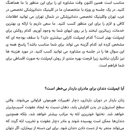
مناسب است همین اکنون وقت مشاوره ای را برای این منظور با ما هماهنگ
کنید. در یک جلسه ی ویژه با متخصصان ما در کلینیک دندانپزشکی تخصصی در
غرب تهران وکلینیک تخصصی دندانپزشکی در شمال تهران می توانید اطلاعات
کافی و لازم را برای این منظور کسب کنید. ما سعی داریم با ارائه ی بهترین
خدمات، زیباترین لبخند را بر روی لبهای شما به وجود آوریم. کدام روکش برای
ایمپلنت بهتر است؟ کدام ایمپلنت کارایی بیشتری دارد؟ با سقف بودجه ای که
مشخص کرده اید کدام گزینه می تواند برای شما مناسب باشد؟ پاسخ همه ی
این سوال ها را در جلسه ی مشاوره می توانید کسب کنید. در مورد هزینه ها
نیز نگران نباشید زیرا فرصت بهره مندی از روش ایمپلنت به صورت اقساطی برای
شما فراهم است.
آیا ایمپلنت دندان برای مادران باردار بی‌خطر است؟
زنان باردار در دوران بارداری، دچار تغییرات هورمونی فراوانی می‌شوند. وقتی
سطح استروژن در بدن افزایش یابد، دهان نسبت به ایجاد عفونت آسیب‌پذیرتر
خواهد شد. نه‌تنها خونریزی لثه به‌ مراتب بیشتر خواهد شد، بلکه همچنین
دندان‌ها ممکن است پوسیده شوند و مادر دچار عفونت و تخریب لثه گردد که
می‌تواند منجر به از دست دادن دندان شود. برای این دسته از بیماران، اگر نتوان