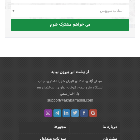
انتخاب سرویس
می خواهم مشترک شوم
از پشت ابر بیرون بیاید
میدان آزادی، ابتدای اتوبان شهید لشکری، جنب
ایستگاه مترو بیمه، کارخانه نوآوری، ساختمان هم
آوا، اخباررسمی
support@akhbarrasmi.com
درباره ما
مجوزها
مشتریان
سوالات متداول