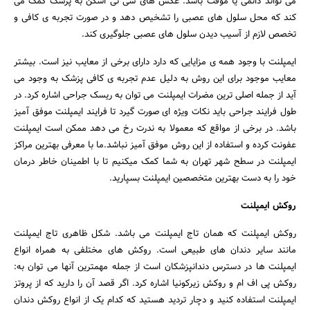
می تواند دائمی یا موقت باشد. عکس های سی تی اسکن به پزشک کمک می
کند که محل سلول های عصبی را تشخیص دهد و در صورت تجربه ی کافی و
تخصص لازم از آسیب دیدن سلول های عصبی جلوگیری کند.
ایمپلنت با وجود همه ی مزایایی که دارد دارای برخی از معایب نیز است. بیشتر
معایب موجود برای این روش به دلیل عدم تجربه ی کافی پزشک به وجود می
آید از جمله اصلی ترین مضرات ایمپلنت می توان به ریسک جراحی اشاره کرد. در
طول فرایند جراحی باید نکات ویژه ای صورت گیرد تا فرایند ایمپلنت موفق آمیز
باشد. در برخی از مواقع که معمولا به ندرت رخ می دهد ممکن است ایمپلنت
عفونت کرده و استفاده از این روش موفق آمیز نباشد.ما با معرفی بهترین مراکز
ایمپلنت در سطح شهر تهران به شما کمک میکنیم تا با اطمینان خاطر درمان
خود را به دست بهترین متخصصین ایمپلنت بسپارید.
روکش ایمپلنت
روکش ایمپلنت که همان تاج ایمپلنت می باشد. شکل ظاهری تاج ایمپلنت
مانند سایر دندان های طبیعی است. روکش های مختلفی به همراه انواع
ایمپلنت ها در دسترس دندانپزشکان است از جمله مهمترین آنها می توان به:
روکش پی اف ام و روکش زیرکونیا اشاره کرد. اگر قصد آن را دارید که از پروتز
ایمپلنت استفاده کنید و دچار تردید هستید که کدام یک از انواع روکش دندان