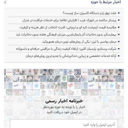
اخبار مرتبط با حوزه
علت بوق زدن دستگاه اکسیژن ساز چیست؟
پرستار سالمند در شهرک غرب | افزایش تقاضا برای خدمات مراقبت در منزل
مقایسه قیمت ایمپلنت کره ای و اروپایی؛ قدرت انتخاب از نظر هزینه و کیفیت
بیمارستان بدون دخانیات آذربایجان‌غربی میزبان فرهنگی هفته بدون دخانیات شد
درمان بواسیر با لیزر؛ یکی از روش‌های نوین درمان هموروئید
شرکت پرستاری پارسیان کلین؛ ارتقاء کیفیت زندگی با مراقبتی حرفه‌ای و دلسوزانه
ارائه خدمات تخصصی و زیبایی دندانپزشکی با جدیدترین روش‌های درمان
خبرنامه اخبار رسمی
اخبار را با توجه به حوزه موردنظر
در ایمیل خود دریافت کنید