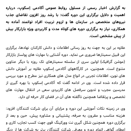
بانک، بیمه و سرمایه
به گزارش اخبار رسمی از مسئول روابط عمومی آکادمی اِسکوپ، درباره
اهمیت و دلایل برگزاری این دوره گفت: با رشد روز افزون تقاضای جذب
مسکن و ساختمان
نیروهای متخصص در سازمان ها و لزوم تربیت افراد توانمند آماده به
همکاری، نیاز به برگزاری دوره های کوتاه مدت و کاربردی ویژه بازارکار بیش
از پیش مشخص است.
علاوه بر این به جهت به روز رسانی اطلاعات و دانش کارکنان نهادها، برگزاری
این قبیل سمینارها ضروری می نماید. دوره آشنایی با مهارت های پولساز بازارکار
(موشن گرافیک) اولین سری از سلسله سمینارهای تک روزه با دیگر عناوین
متنوع است. همچنین، در کارگاههای آکادمی اِسکوپ علاوه بر آموزش دانش
های نوین، اطلاعات تجربی در انواع مدل های همکاری نیز مطرح و مورد بررسی
قرار داده شده است. وی در ادامه گفت که آکادمی اِسکوپ با بهره گیری از
مدرسین مجرب و تدوین سرفصل های کاربردی سعی در انتقال مهارت های
تخصصی و پرتقاضا همچنین ناگفته های آن در فضای کار حرفه ای دارد.
وی در زمینه نکات آموزشی این دوره و مزایای آن برای شرکت کنندگان افزود:
هزینه مناسب و مقرون به صرفه، پشتیبانی و مشاوره پیش، حین و بعد از
برگزاری دوره همچنین شکل گیری نت وورکینگ قوی جهت کسب تجارب کاری و
اعطای گواهی اتمام دوره و معرفی شرکت کنندگان برتر به شرکت ها از دیگر