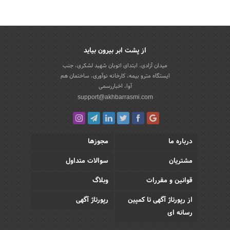
از پشت ابر بیرون بیاید
میدان آزادی، ابتدای اتوبان شهید لشکری، جنب
ایستگاه مترو بیمه، کارخانه نوآوری، ساختمان هم
آوا، اخباررسمی
support@akhbarrasmi.com
درباره ما
مجوزها
مشتریان
سوالات متداول
قوانین و مقررات
وبلاگ
از رپورتاژ آگهی تا کمپین
رپورتاژ آگهی
رسانه ای