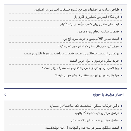
طراحی سایت در اصفهان بهترین شیوه تبلیغات اینترنتی در اصفهان
فروشگاه اینترنتی کشاورزی اگری راز
ایده های طلایی برای کسب درآمد از اینستاگرام
خدمات سایت انجام پروژه ماهان
قیمت سرور HP/بررسی و خرید سرور اچ پی
هر زبانی، هر زمانی، هر کجا، هر جور که راحتید!
رونمایی از سایت بلوباکس با هدف خدمات پرداخت سریع با نازلترین قیمت
خرید تلگرام پرمیوم با ارزان ترین قیمت
چرا لامپ ال ای دی از لامپ رشته‌ای و کم مصرف بهتر است؟
چرا پنل های ال ای دی سقفی فروش خوبی دارند؟
اخبار مرتبط با حوزه
وقتی جزئیات سنگی، شخصیت یک ساختمان را میسازد
عوامل موثر بر قیمت لوله گالوانیزه
عوامل موثر بر قیمت بلبرینگ صنعتی
قیمت میلگرد بستر در سه ماه پرالتهاب؛ از زبان تولیدکننده