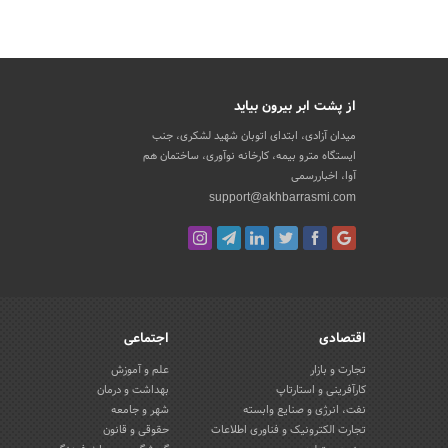
از پشت ابر بیرون بیاید
میدان آزادی، ابتدای اتوبان شهید لشکری، جنب
ایستگاه مترو بیمه، کارخانه نوآوری، ساختمان هم
آوا، اخباررسمی
support@akhbarrasmi.com
اقتصادی
اجتماعی
تجارت و بازار
علم و آموزش
کارآفرینی و استارتاپ
بهداشت و درمان
نفت، انرژی و صنایع وابسته
شهر و جامعه
تجارت الکترونیک و فناوری اطلاعات
حقوقی و قانون