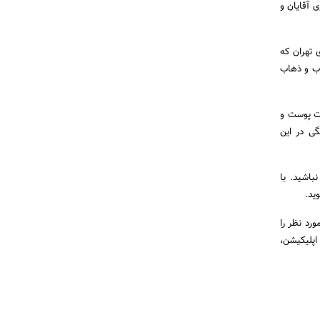
 آقایان و
 تهران که
اب و ذهاب
ات پوست و
گی در این
باشید. با
ید.
رد نظر را
اپلیکیشن،