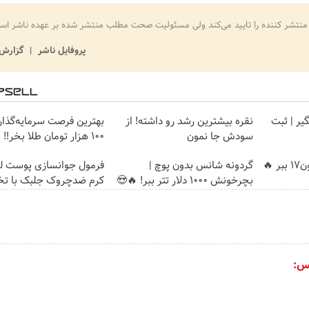
منتشر کننده را تایید می‌کند ولی مسئولیت صحت مطلب منتشر شده بر عهده ناشر اس
پروفایل ناشر
گزارش 
گیر | ثبت
نقره بیشترین رشد رو داشته! از
بهترین فرصت سرمایه‌گذاری
سودش جا نمون
100 هزار تومان طلا بخر‼️
🔥
گردونه شانس بدون پوچ |
فرمول جوانسازی پوست لو
بچرخونش 1000 دلار تتر ببر! 🔥😍
کرم ضدچروک جلبک با ت
س: