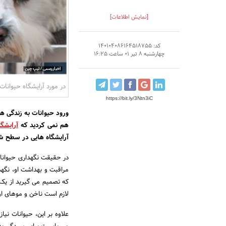
[نمایش اطلاعات]
کد: 140104086164518755
چهارشنبه 8 تیر 01 ساعت 16:25
در مورد آرایشگاه حیوانات
https://bit.ly/3Ntn3iC
ورود حیوانات به زندگی ه
هم نمی ‌کردید که
آرایشگا
آرایشگاه هایی در سطح ش
در حقیقت نگهداری حیوانات
مراقبت و بهداشت او، نگهدا
که تصمیم می گیرید از یک ح
لازم است ناخن و موهای او 
علاوه بر این، حیوانات نیا