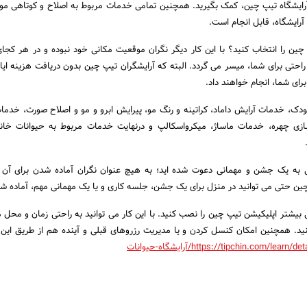
 آرایشگاه تیپ چین، کمک بگیرید. همچنین تمامی خدمات مربوط به اصلاح و کوتاهی موی
 آرایشگاه، قابل انجام است.
پ چین را انتخاب کنید؟ با این کار دیگر نگران موقعیت مکانی خود نبوده و در هر کجای
احتی برای شما، میسر می گردد. البته که آرایشگران تیپ چین بدون دریافت هزینه ای
برای شما، انجام خواهند داد.
دک، خدمات آرایش داماد، کراتینه و رنگ مو، پیرایش ابرو و مو و اصلاح صورت، خدم
سازی چهره، خدمات ماساژ، میکرواسکالپ و درنهایت خدمات مربوط به حیوانات خان
 به یک جشن و مهمانی دعوت شده اید؛ به هیچ عنوان نگران آماده شدن برای آن ن
ن حتی می توانید در منزل برای یک جشن، جلسه کاری و یا یک مهمانی مهم، آماده شو
بیشتر اپلیکیشن تیپ چین را نصب کنید. با این کار می توانید به راحتی زمان و محل مو
نید. همچنین امکان کنسل کردن و یا مدیریت رزروهای قبلی و آینده ‌هم از طریق این 
https://tipchin.com/learn/de/آرایشگاه-حیوانات