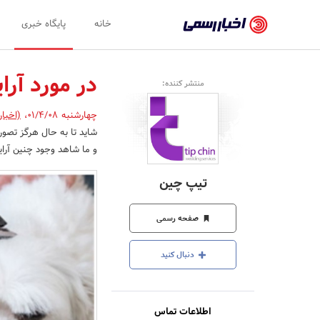
اخبار
خانه
پایگاه خبری
رسمی
-
در مورد آرا
منتشر کننده:
اخبار
چهارشنبه 01/4/08
،
(اخبا
تایید
شاید تا به حال هرگز تصور 
شده
و ما شاهد وجود چنین آر
شرکت‌ها،
تیپ چین
سازمان‌ها
و
صفحه رسمی
روابط
دنبال کنید
عمومی‌ها
اطلاعات تماس