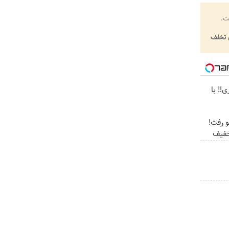
ت.
تخلف
‼️ با
 رفت!
خفیف