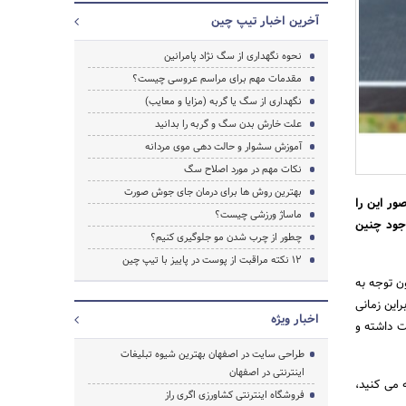
آخرین اخبار تیپ چین
نحوه نگهداری از سگ نژاد پامرانین
مقدمات مهم برای مراسم عروسی چیست؟
نگهداری از سگ یا گربه (مزایا و معایب)
علت خارش بدن سگ و گربه را بدانید
آموزش سشوار و حالت دهی موی مردانه
نکات مهم در مورد اصلاح سگ
بهترین روش ها برای درمان جای جوش صورت
ور این را
ماساژ ورزشی چیست؟
جود چنین
چطور از چرب شدن مو جلوگیری کنیم؟
12 نکته مراقبت از پوست در پاییز با تیپ چین
ن توجه به
راین زمانی
اخبار ویژه
فت داشته و
طراحی سایت در اصفهان بهترین شیوه تبلیغات
جستجو
اینترنتی در اصفهان
ه می کنید،
فروشگاه اینترنتی کشاورزی اگری راز