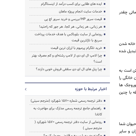
ایده های طلایی برای کسب درآمد از اینستاگرام
خدمات سایت انجام پروژه ماهان
ماتی چقدر
قیمت سرور HP/بررسی و خرید سرور اچ پی
هر زبانی، هر زمانی، هر کجا، هر جور که راحتید!
رونمایی از سایت بلوباکس با هدف خدمات پرداخت
سریع با نازلترین قیمت
 خانه شدن
خرید تلگرام پرمیوم با ارزان ترین قیمت
تبدیل شده
چرا لامپ ال ای دی از لامپ رشته‌ای و کم مصرف بهتر
است؟
چرا پنل های ال ای دی سقفی فروش خوبی دارند؟
کن است به
 خانگی را
 وروجک ها
اخبار مرتبط با حوزه
ه با چنین
دفتر ترجمه رسمی شماره ۱۵۷۰ شهرکرد (مترجم سیتی)
راهنمای جامع ترجمه رسمی مدارک برای مهاجرت به
کانادا
رونمایی از سایت دفتر ترجمه رسمی 1570 شهرکرد (
حیوان شما
مترجم سیتی )
ان و سایر
چگونه مهریه را سریع و قانونی وصول کنیم؟