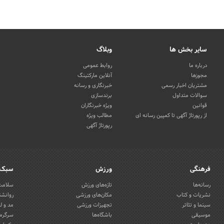
سایر بخش ها
وبلاگ
درباره ما
روابط عمومی
مجوزها
آنلاین مارکتینگ
مشتریان اخبار رسمی
خبرنگاری و رسانه
سوالات متداول
برندسازی
قوانین
ویژه خبرنگاران
از رپورتاژ آگهی تا کمپین رسانه ای
مطالب ویژه
رپورتاژ آگهی
فرهنگی
ورزش
سبک 
رسانه‌ها
تازه‌های ورزش
سلامت 
نشریات و کتاب
مکان‌های ورزشی
روانشن
سینما و تئاتر
تجهیزات ورزشی
مد و ل
موسیقی
باشگاه‌ها
سرگرمی