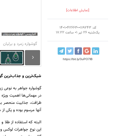
[نمایش اطلاعات]
کد: 140104266300119243
یک‌شنبه 26 تیر 01 ساعت 17:22
گوشواره زمرد و برلیان
https://bit.ly/3uPO7lB
شیک‌ترین و جذاب‌ترین گ
گوشواره جواهر به نوعی 
در مهمانی‌ها اهمیت ویژه 
ظرافت، جذابیت منحصر به ف
آنها مرسوم بوده و یکی از 
البته که استفاده از طلا و
این نوع جواهرات لوکس و 