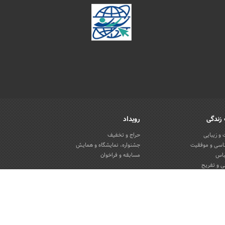
زندگی
رویداد
و زیبایی
حراج و تخفیف
اسی و موفقیت
جشنواره، نمایشگاه و همایش
باس
مسابقه و فراخوان
 و تفریح
یون و منزل