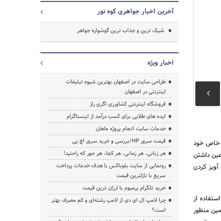
آخرین اخبار جواهری کوه نور
شیک ترین و جذاب ترین گوشواره جواهر
اخبار ویژه
طراحی سایت در اصفهان بهترین شیوه تبلیغات
اینترنتی در اصفهان
فروشگاه اینترنتی کشاورزی اگری راز
ایده های طلایی برای کسب درآمد از اینستاگرام
خدمات سایت انجام پروژه ماهان
قیمت سرور HP/بررسی و خرید سرور اچ پی
ه خاص خود
هر زبانی، هر زمانی، هر کجا، هر جور که راحتید!
ین داشتن
جستجو
رونمایی از سایت بلوباکس با هدف خدمات پرداخت
آویز کردن
سریع با نازلترین قیمت
خرید تلگرام پرمیوم با ارزان ترین قیمت
ستفاده از
چرا لامپ ال ای دی از لامپ رشته‌ای و کم مصرف بهتر
مین منظور
است؟