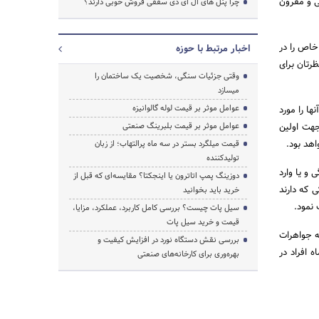
ی و مقرون
چرا پنل های ال ای دی سقفی فروش خوبی دارند؟
خاص را در
اخبار مرتبط با حوزه
رتان برای
وقتی جزئیات سنگی، شخصیت یک ساختمان را
میسازد
عوامل موثر بر قیمت لوله گالوانیزه
ها را مورد
جهت اولین
عوامل موثر بر قیمت بلبرینگ صنعتی
اهد بود.
قیمت میلگرد بستر در سه ماه پرالتهاب؛ از زبان
تولیدکننده
و یا وارد
دوزینگ پمپ اتاترون یا اینجکتا؟ مقایسه‌ای که قبل از
 که دارند
خرید باید بخوانید
 نمود.
سیل پات چیست؟ بررسی کامل کاربرد، عملکرد، مزایا،
قیمت و خرید سیل پات
ه جواهرات
بررسی نقش دستگاه نورد در افزایش کیفیت و
افراد در
بهره‌وری برای کارخانه‌های صنعتی