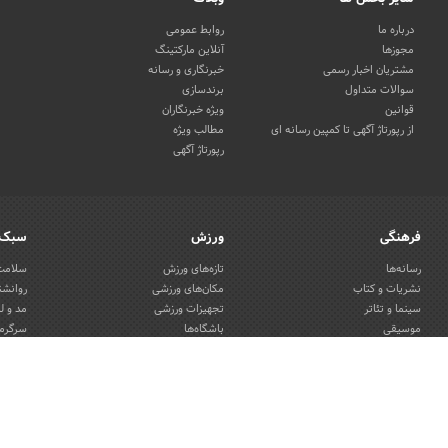
درباره ما
روابط عمومی
مجوزها
آنلاین مارکتینگ
مشتریان اخبار رسمی
خبرنگاری و رسانه
سوالات متداول
برندسازی
قوانین
ویژه خبرنگاران
از رپورتاژ آگهی تا کمپین رسانه ای
مطالب ویژه
رپورتاژ آگهی
فرهنگی
ورزش
سبک 
رسانه‌ها
تازه‌های ورزش
سلامت 
نشریات و کتاب
مکان‌های ورزشی
روانشن
سینما و تئاتر
تجهیزات ورزشی
مد و ل
موسیقی
باشگاه‌ها
سرگرمی
هنرهای تجسمی
دکوراس
صنایع دستی