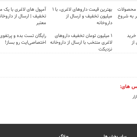
ف محصولات
بهترین قیمت داروهای لاغری، با ۱
آمپول های لاغری با یک می
ر به شروع
میلیون تخفیف و ارسال از
تخفیف | ارسال از داروخان
داروخانه‌
معتبر
 خرید
۱ میلیون تومان تخفیف داروهای
رایگان تست بده و پرتفوی
از
لاغری منتخب با ارسال از داروخانه
اختصاصی‌ایت رو بساز!
نزدیکت
س های:
ار
سایر بخش ها
وبلاگ