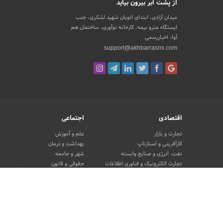
از پشت ابر بیرون بیاید
میدان آزادی، ابتدای اتوبان شهید لشکری، جنب
ایستگاه مترو بیمه، کارخانه نوآوری، ساختمان هم
آوا، اخباررسمی
support@akhbarrasmi.com
اقتصادی
اجتماعی
تجارت و بازار
علم و آموزش
کارآفرینی و استارتاپ
بهداشت و درمان
نفت، انرژی و صنایع وابسته
شهر و جامعه
تجارت الکترونیک و فناوری اطلاعات
حقوقی و قانون
صنعت و تولید
گردشگری و میراث فرهنگی
کسب و کار و خرده فروشی
محیط زیست
صنایع غذایی و کشاورزی
تبلیغات و روابط عمومی
کار و استخدام
بانک، بیمه و سرمایه