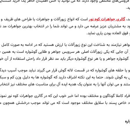
 فروشی‌های مختلفی وجود دارند که می توانید با حس اطمینان خاطر یک خرید استثنای
د.
د،
گالری جواهرات کوه نور
است که انواع زیورآلات و جواهرات با طراحی های ظریف و 
به مشتریان عزیز عرضه می دارد و می تواند شما را در انتخاب بهترین جواهرات مد نظ
وق العاده بودن یاری نماید.
واهر نیازمند به شناخت این نوع زیورآلات با ارزش هستید که در ادامه به صورت کامل آن
از آن جایی که یکی زیورآلات اصلی هر سرویس جواهر و طلایی گوشواره است به همین 
گوشواره جواهر و یا هر نوع گوشواره دیگر باید مد نظر قرار داد راحتی استفاده از آن خو
و یا حلقه های گوشواره که در قسمت لاله گوش قرار می گیرند نباید موجب آسیب دیدگی 
ه گوش شوند. حتما به این نکته اشراف دارید که گوشواره ها به دلیل وزن کم و سبکی
تند و می توان آنها را به عنوان یک هدیه ایده آل برای مناسبت های مختلف نیز انتخاب
فراد کاملا گوناگون و مختلف بوده اما خبر خوب این که در گالری جواهرات کوه نور نمون
د خاص پسند با سلایق مختلف موجود است که می تواند موجب درخشش همچون ماه 
ره