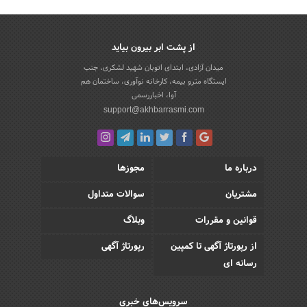
از پشت ابر بیرون بیاید
میدان آزادی، ابتدای اتوبان شهید لشکری، جنب
ایستگاه مترو بیمه، کارخانه نوآوری، ساختمان هم
آوا، اخباررسمی
support@akhbarrasmi.com
درباره ما
مجوزها
مشتریان
سوالات متداول
قوانین و مقررات
وبلاگ
از رپورتاژ آگهی تا کمپین
رپورتاژ آگهی
رسانه ای
سرویس‌های خبری