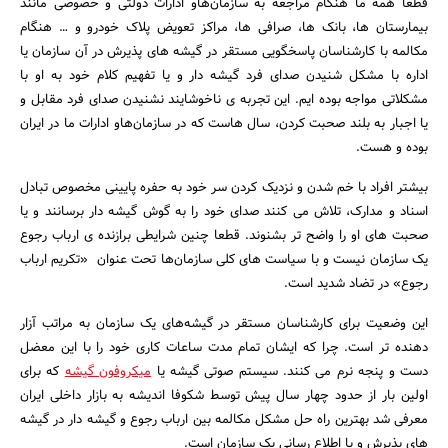
قطعا همه ما هنگام مراجعه به سازمان‌هاو ادارات دولتی و خصوصی مانند
بیمارستان ها، بانک ها، صرافی ها، مراکز تعویض پلاک خودرو و … هنگام
مکالمه با کارشناسان پاسخگویی مستقر در گیشه های پذیرش در آن سازمان یا
اداره با مشکل شنیدن صدای فرد گیشه دار و یا تفهیم کلام خود به او با
مشکلاتی مواجه بوده ایم. این تجربه ی ناخوشایند نشنیدن صدای فرد مقابل و
یا اجبار به بلند صحبت کردن، سال هاست که در سازمان‌هاو ادارات ما در ایران
بوده و هست.
بیشتر افراد با خم شدن و نزدیک کردن سر خود به حفره پایینی مخصوص تبادل
اسناد و مدارک، تلاش می کنند صدای خود را به گوش گیشه دار برسانند و یا
جستجو
صحبت های او را واضح تر بشنوند. قطعا چنین شرایطی برازنده ی ارباب رجوع
یک سازمان نیست و با سیاست های کلی سازمان‌ها تحت عنوان «تکریم ارباب
رجوع» در تضاد شدید است.
این وضعیت برای کارشناسان مستقر در گیشه‌های یک سازمان به مراتب آزار
دهنده تر است. چرا که ایشان تمام مدت ساعات کاری خود را با این معضل
دست و پنجه نرم می کنند. سیستم صوتی گیشه یا
میکروفون گیشه
که برای
اولین بار از حدود چهار سال پیش توسط شکوفا اندیشه به بازار داخلی ایران
معرفی شد بهترین راه حل مشکل مکالمه بین ارباب رجوع و گیشه دار در گیشه
های پذیرش و یا اطلاع رسانی یک سازمان است.