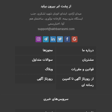
از پشت ابر بیرون بیاید
میدان آزادی، ابتدای اتوبان شهید لشکری، جنب
ایستگاه مترو بیمه، کارخانه نوآوری، ساختمان هم
آوا، اخباررسمی
support@akhbarrasmi.com
درباره ما
مجوزها
مشتریان
سوالات متداول
قوانین و مقررات
وبلاگ
از رپورتاژ آگهی تا کمپین
رپورتاژ آگهی
رسانه ای
سرویس‌های خبری