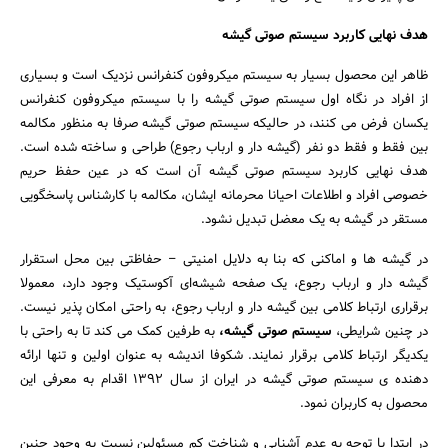
هدف نهایی کاربرد سیستم صوتی گیشه
ظاهر این محصول بسیار به سیستم میکروفون کنفرانس نزدیک است و بسیاری
از افراد در نگاه اول سیستم صوتی گیشه را با سیستم میکروفون کنفرانس
یکسان فرض می کنند، در حالیکه سیستم صوتی گیشه صرفا به منظور مکالمه
بین فقط و فقط دو نفر (گیشه دار و ارباب رجوع) طراحی و ساخته شده است.
هدف نهایی کاربرد سیستم صوتی گیشه آن است که در عین حفظ حریم
خصوصی افراد و اطلاعات احیانا محرمانه ایشان، مکالمه با کارشناس پاسخگویی
مستقر در گیشه به یک معضل تبدیل نشود.
در گیشه ها و اماکنی که بنا به دلایل امنیتی – حفاظتی بین محل استقرار
گیشه دار و ارباب رجوع، یک صفحه شیشه‌ای آکوستیک وجود دارد، معمولا
برقراری ارتباط کلامی بین گیشه دار و ارباب رجوع، به راحتی امکان پذیر نیست.
در چنین شرایطی،
سیستم صوتی گیشه،
به طرفین کمک می کند تا به راحتی با
یکدیگر ارتباط کلامی برقرار نمایند. شکوفا اندیشه به عنوان اولین و تنها ارائه
دهنده ی سیستم صوتی گیشه در ایران از سال ۱۳۹۲ اقدام به معرفی این
محصول به کاربران نمود.
در ابتدا با توجه به عدم آشنایی و شناخت کم مسئولین نسبت به وجود چنین