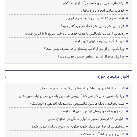
ایده های طلایی برای کسب درآمد از اینستاگرام
خدمات سایت انجام پروژه ماهان
قیمت سرور HP/بررسی و خرید سرور اچ پی
هر زبانی، هر زمانی، هر کجا، هر جور که راحتید!
رونمایی از سایت بلوباکس با هدف خدمات پرداخت سریع با نازلترین قیمت
خرید تلگرام پرمیوم با ارزان ترین قیمت
چرا لامپ ال ای دی از لامپ رشته‌ای و کم مصرف بهتر است؟
چرا پنل های ال ای دی سقفی فروش خوبی دارند؟
اخبار مرتبط با حوزه
5 علت باز نشدن درب ماشین لباسشویی کنوود به همراه راه حل
چرا لباسشویی حایر کار نمی کند؟ بررسی عوامل و راه حل خرابی لباسشویی هایر
علت نچرخیدن دیگ ماشین لباسشویی سامسونگ (قدیمی و اتوماتیک)
بازسازی بدنه خودروهای لوکس بدون افت قیمت
افزایش ۱۸ درصدی تعمیرات لوازم خانگی در اصفهان تعمیر
ساختمانی که قرار بود ویران شود؛ چگونه به «برج تایتان» تبدیل شد؟
تعمیر پکیج در شادآباد با ضمانت