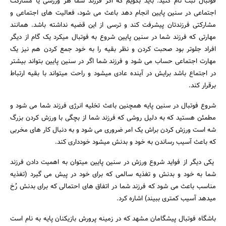
فوتبال ثبت نام کنید. باید بگویم که اگر فرزند شما هر ورزشی یا مشارکت
اجتماعی در سنین پایین انجام دهد باعث می شود، فعالیت های اجتماعی و
مشارکتی فرزندتان پیشرفت کند و ترسی از این قضیه نداشته باشد. همانند
مهارتی که فرزند شما در سنین پایین شروع به فوتبال میکرد یک گام از دیگر
افراد جلوتر بود صحبت کردن و نظر بقیه را به خود جمع کردن هم نیز یک
مهارت اجتماعی حساب می شود و فرزند شما اگر در سنین پایین بتواند بیشتر
در اجتماع باشد برایش در آینده عادی میشود و راحت میتواند با بقیه ارتباط
برقرار کند.
شروع فوتبال در سنین پایه همچنین باعث تخلیه انرژی فرزند شما می شود و
مطمئن هستید که به دلیل روشی که فرزند شما از بچگی با ورزش کردن بزرگ
شه است ورزش کردن براش یک امر ضروری می شود و به دنبال کار های مخربی
که باعث آسیب رساندن به خود و بدنش میشود خودداری کند.
یکی دیگر از فواید شروع ورزش در سنین پایین میتوان به اهمیت دادن فرزند
شما به خود و بدنش و تغذیه سالمی که برای خود در پیش می گیرد (تغذیه
مناسب باعث می شود که فرزند شما در اتفاق های احتمالی که برای بدنش رُخ
میدهد آسیب کمتری ببیند) اشاره کرد.
باشگاه فوتبال پیشگامان مشهد که در زمینه پرورش بازیکنان پایه به نام است