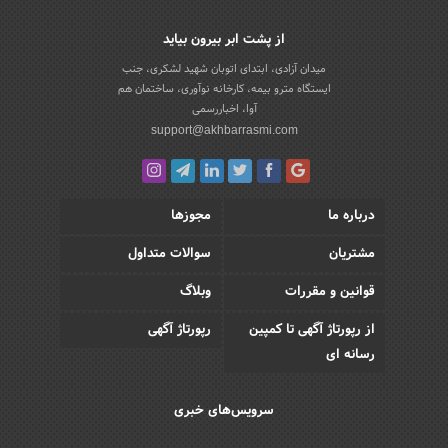
از پشت ابر بیرون بیاید
میدان آزادی، ابتدای اتوبان شهید لشکری، جنب
ایستگاه مترو بیمه، کارخانه نوآوری، ساختمان هم
آوا، اخباررسمی
support@akhbarrasmi.com
درباره ما
مجوزها
مشتریان
سوالات متداول
قوانین و مقررات
وبلاگ
از رپورتاژ آگهی تا کمپین
رپورتاژ آگهی
رسانه ای
سرویس‌های خبری