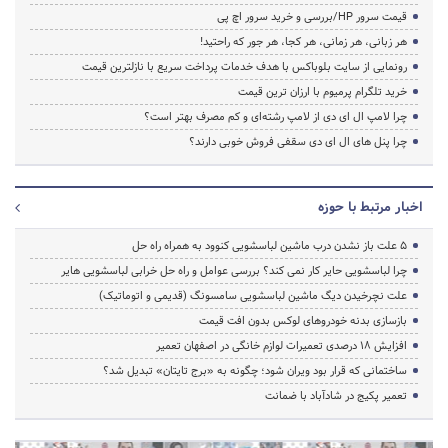
قیمت سرور HP/بررسی و خرید سرور اچ پی
هر زبانی، هر زمانی، هر کجا، هر جور که راحتید!
رونمایی از سایت بلوباکس با هدف خدمات پرداخت سریع با نازلترین قیمت
خرید تلگرام پرمیوم با ارزان ترین قیمت
چرا لامپ ال ای دی از لامپ رشته‌ای و کم مصرف بهتر است؟
چرا پنل های ال ای دی سقفی فروش خوبی دارند؟
اخبار مرتبط با حوزه
5 علت باز نشدن درب ماشین لباسشویی کنوود به همراه راه حل
چرا لباسشویی حایر کار نمی کند؟ بررسی عوامل و راه حل خرابی لباسشویی هایر
علت نچرخیدن دیگ ماشین لباسشویی سامسونگ (قدیمی و اتوماتیک)
بازسازی بدنه خودروهای لوکس بدون افت قیمت
افزایش ۱۸ درصدی تعمیرات لوازم خانگی در اصفهان تعمیر
ساختمانی که قرار بود ویران شود؛ چگونه به «برج تایتان» تبدیل شد؟
تعمیر پکیج در شادآباد با ضمانت