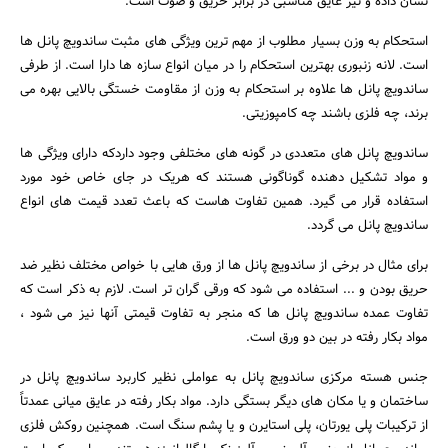
نشان داده و نیز عایق مناسبی در برابر حریق و صوت است.
استحکام به وزن بسیار مطلوب از مهم ترین ویژگی های مثبت ساندویچ پانل ها
است. لانه زنبوری بهترین استحکام را در میان انواع سازه ها دارا است. از طرفی
ساندویچ پانل ها علاوه بر استحکام به وزن از مقاومت خستگی بالایی بهره می
برند، چه فلزی باشند چه کامپوزیتی.
ساندویچ پانل های متعددی در گونه های مختلفی وجود داردکه دارای ویژگی ها
و مواد تشکیل دهنده گوناگونی هستند که هریک در جای خاص خود مورد
استفاده قرار می گیرد. همین تفاوت هاست که باعث تعدد قیمت های انواع
ساندویچ پانل می گردد.
برای مثال در برخی از ساندویچ پانل ها از ورق هایی با خواص مختلف نظیر ضد
حریق بودن و ... استفاده می شود که ورقی گران تر است. لازم به ذکر است که
جستجو
تفاوت عمده ساندویچ پانل ها که منجر به تفاوت قیمتی آنها نیز می شود ،
مواد بکار رفته در بین دو ورق است.
جنس هسته مرکزی ساندویچ پانل به عواملی نظیر کاربرد ساندویچ پانل در
ساختمان و یا مکان های دیگر بستگی دارد. مواد بکار رفته در عایق میانی عمدتاً
از ترکیبات پلی یورتان، پلی استایرن و یا پشم سنگ است. همچنین روکش فلزی