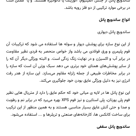
ساندویچ پانل از جنس آلمینیوم، آلوزینک یا گالوانیزه هستند. و یا ممکن است
در برخی موارد ترکیبی از دو فلز رویه باشد.
انواع ساندویچ پانل
ساندویچ پانل دیواری
از این نوع سازه برای پوشش دیوار و سوله ها استفاده می شود که ترکیبات آن
فوم پلیمری و ورق فولادی می باشد واز خواص منحصر به فردی نظیر مقاومت
در برابر آب و اکسیژن و در نهایت زنگ زدگی است. و البته ویژگی دیگر آن که را
از سایر پوشش‌های همتای خود برتری می دهد سبک وزنی آن است که سازه را
در برابر مخاطرات طبیعی از جمله زلزله مقاوم می‌سازد. این سازه از هدر رفت
انرژی نیز به دلیل ویژگی عایق بودن خود جلوگیری می‌کند.
این نوع پانل ها در لایه ی میانی خود که حکم عایق را دارد از متریال هایی نظیر
فوم پلی یورتان، پلی استایرن و نیز فوم XPS بهره می‌برد که در برابر نم و رطوبت
و صدا و حتی آتش عایق بسیار مناسبی هستند و به همین منظور از این ترکیب
برای ساخت کانکس ها، کارخانه‌های صنعتی و تریلرها و ... استفاده می‌شود.
ساندویچ پانل سقفی