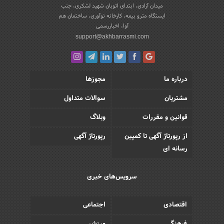
میدان آزادی، ابتدای اتوبان شهید لشکری، جنب
ایستگاه مترو بیمه، کارخانه نوآوری، ساختمان هم
آوا، اخباررسمی
support@akhbarrasmi.com
درباره ما
مجوزها
مشتریان
سوالات متداول
قوانین و مقررات
وبلاگ
از رپورتاژ آگهی تا کمپین
رپورتاژ آگهی
رسانه ای
سرویس‌های خبری
اقتصادی
اجتماعی