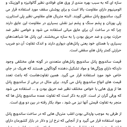
سازه ای که به سبب بهره مندی از ورق های فولادی نظیر گالوانیزه و الوزینک و
الومینیوم دارای مقاومت بالا است و برای پوشش سقف مورد استفاده قرار می
گیرد، ساندویچ پانل سقفی گویند. البته متریال های مقاومی نظیر پلی استایرن،
پلی یورتان و پشم سنگ و پشم نیز نقش بسیاری در مقاومت این عایق دارند
چرا که در ساخت آن برای عایق میانی استفاده می شود و خواصی نظیر ضد
حرارت بودن و ضد حریق بودن را به سازه می‌بخشند. این پانل ها شباهت‌های
بسیاری با همتای خود یعنی پانل‌های دیواری دارند و اندک تفاوت آن دو ضریب
حرارتی کمتر پانل های سقفی است.
قیمت ساندویچ پانل ساندویچ پانل‌های متعددی در گونه های مختلفی وجود
داردکه دارای ویژگی‌ها و مواد تشکیل دهنده گوناگونی هستند که هریک در جای
خاص خود مورد استفاده قرار می گیرد. همین تفاوت‌هاست که باعث تعدد
قیمت های انواع ساندویچ پانل می گردد. برای مثال در برخی از ساندویچ پانل
ها از ورق هایی با خواص مختلف نظیر ضد حریق بودن و ... استفاده می شود
که ورقی گران تر است. لازم به ذکر است که تفاوت عمده ساندویچ پانل ها که
منجر به تفاوت قیمتی آنها نیز می شود ، مواد بکار رفته در بین دو ورق است.
از طرفی به موجب وارداتی بودن اغلب متریال هایی که در ساخت ساندویچ پانل
مورد استفاده قرار می گیرد و از آنجایی که نرخ ارز و دلار در بازار کشورمان دارای