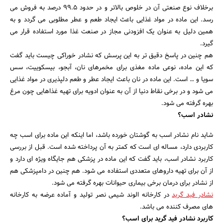
برخلاف نوع صنعتی آن در خلوص بالاتر و در حدود 99.5 درصد به فروش می
رسد. این ماده در مواد غذایی باعث ایجاد طعم و عطر مطلوبی می گردد و به
همین دلیل به عنوان یک افزودنی مجاز در صنعت غذا مورد استفاده قرار می
گیرد.
هم چنین در پاسخ دقیق تر به این پرسش که نشادر خوراکی چیست باید گفت
که این ماده، نوعی ماده مغذی برای مخمرهای نان، آبجو، بیسکوییت، سس
سویا و … است. این ماده در نان باعث ایجاد عطر و طعم دلپذیری در مواد غذایی
می شود و در برخی نقاط دنیا از آن به عنوان ادویه برای تهیه غذاهایی چون مرغ
بهره گرفته می شود.
نشادر اسب؟
شاید نام نشادر اسب به گوشتان خورده باشد، اما اینکه این ماده برای اسب چه
کاربردی دارد، مساله ای است که کمتر به آن پرداخته شده است. قبل از بررسی
کاربرد نشادر اسب، باید گفت که این ماده در پزشکی هم جایگاه ویژه ای دارد و
از آن برای تهیه داروهای متعددی استفاده می شود. هم چنین در دامپزشکی هم
از نشادر برای درمان برخی بیماری حیوانات بهره گرفته می شود.
نشادر فید گرید
در کارخانه الوند شیمی نصر تولید و آماده عرضه به کارخانه
های مصرف کننده می باشد.
کاربرد نشادر فید گرید برای اسب؟