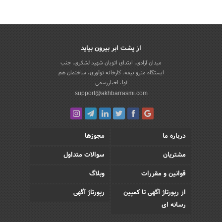
از پشت ابر بیرون بیاید
میدان آزادی، ابتدای اتوبان شهید لشکری، جنب
ایستگاه مترو بیمه، کارخانه نوآوری، ساختمان هم
آوا، اخباررسمی
support@akhbarrasmi.com
درباره ما
مجوزها
مشتریان
سوالات متداول
قوانین و مقررات
وبلاگ
از رپورتاژ آگهی تا کمپین
رپورتاژ آگهی
رسانه ای