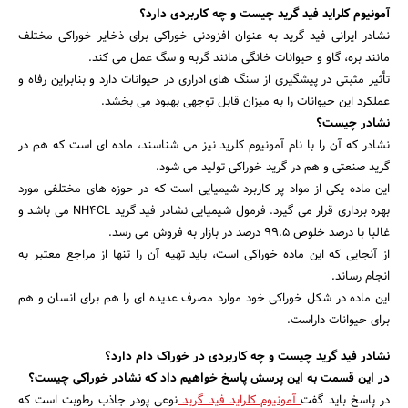
آمونیوم کلراید فید گرید چیست و چه کاربردی دارد؟
نشادر ایرانی فید گرید به عنوان افزودنی خوراکی برای ذخایر خوراکی مختلف
مانند بره، گاو و حیوانات خانگی مانند گربه و سگ عمل می کند.
تأثیر مثبتی در پیشگیری از سنگ های ادراری در حیوانات دارد و بنابراین رفاه و
عملکرد این حیوانات را به میزان قابل توجهی بهبود می بخشد.
نشادر چیست؟
نشادر که آن را با نام آمونیوم کلرید نیز می شناسند، ماده ای است که هم در
گرید صنعتی و هم در گرید خوراکی تولید می شود.
این ماده یکی از مواد پر کاربرد شیمیایی است که در حوزه های مختلفی مورد
بهره برداری قرار می گیرد. فرمول شیمیایی نشادر فید گرید NH4CL می باشد و
غالبا با درصد خلوص 99.5 درصد در بازار به فروش می رسد.
از آنجایی که این ماده خوراکی است، باید تهیه آن را تنها از مراجع معتبر به
انجام رساند.
جستجو
این ماده در شکل خوراکی خود موارد مصرف عدیده ای را هم برای انسان و هم
برای حیوانات داراست.
نشادر فید گرید چیست و چه کاربردی در خوراک دام دارد؟
در این قسمت به این پرسش پاسخ خواهیم داد که نشادر خوراکی چیست؟
در پاسخ باید گفت
آمونیوم کلراید فید گرید
نوعی پودر جاذب رطوبت است که