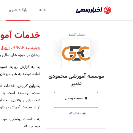
اخبار
خانه
پایگاه خبری
رسمی
-
خدمات آموز
منتشر کننده:
اخبار
چهارشنبه 01/6/16
،
(اخبار
تایید
ایشان در حوزه های مالی و
شده
بنا به گزارش روابط عم
شرکت‌ها،
آماده عرضه به هم میهنان
موسسه آموزشی محمودی
سازمان‌ها
تدبیر
بنابراین گزارش، خدمات آ
و
است، توانسته است با نی
صفحه رسمی
روابط
شخصیتی و رفتاری مخاطبا
نو در صنعت آموزش بر دارد
عمومی‌ها
دنبال کنید
به مناسبت رونمایی، موسس
خود برساند.