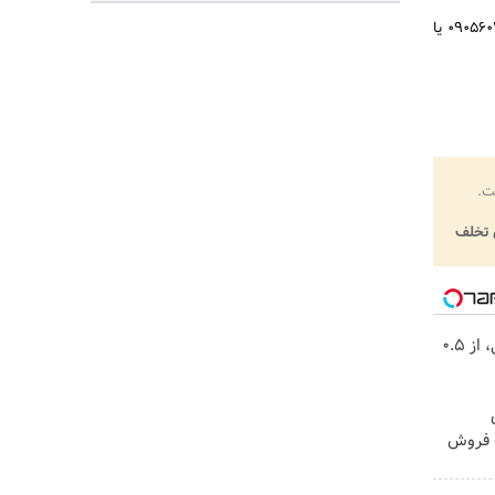
شما می توانید برای کسب اطلاعات بیشتر عبارت موسسه محمودی را در گوگل جستجو کنید یا با شماره 09056023199 یا
ت.
تخلف
خرید شمش پلمپ طلاسی، از ۰.۵
ی
 فروش