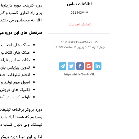
اطلاعات تماس
021443*****
ارائه به مخاطبین می باشد.
[نمایش اطلاعات]
سرفصل های این دوره عبا
کد: 140106166405119576
ملاک های انتخاب ا
چهارشنبه 16 شهریور 01 ساعت 12:55
ملاک های انتخاب با
نکات اساسی طراح
تدوین بیزینس پلن 
انجام تبلیغات اخ
https://bit.ly/3enHa5L
اصول مهم تولید و ب
تکنیک های فروش 
قواعد کسب در آمد
دوره بروکر برخلاف تبلیغا
رسیدیم که همه افراد یا ب
نیستند ولی دنبال کسب در
لذا بر این مبنا دوره بروک