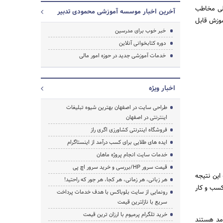
ا هدف توانمندسازی عملی مخاطب
آخرین اخبار موسسه آموزشی محمودی تدبیر
 و تدوین شده است. که ظرف مدت زمان تنها 3 ساعت آموزش قابل
خبر خوب برای مدرسین
دوره کتابخوانی آنلاین
خدمات آموزشی جدید در حوزه امور مالی
جستجو
اخبار ویژه
طراحی سایت در اصفهان بهترین شیوه تبلیغات
اینترنتی در اصفهان
فروشگاه اینترنتی کشاورزی اگری راز
ایده های طلایی برای کسب درآمد از اینستاگرام
خدمات سایت انجام پروژه ماهان
قیمت سرور HP/بررسی و خرید سرور اچ پی
این نتیجه
هر زبانی، هر زمانی، هر کجا، هر جور که راحتید!
کسب و کار
رونمایی از سایت بلوباکس با هدف خدمات پرداخت
سریع با نازلترین قیمت
خرید تلگرام پرمیوم با ارزان ترین قیمت
آمد هستند