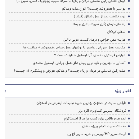
درمان خانگی زگیل تناسلی مردان و زنان( با سرکه سیب، زردچوبه، عسل، سیرو …)
بواسیر یا هموروئید چیست؟ انواع،علت وعلائم
دوره نقاهت بعد از عمل شقاق (فیشر)
راه های درمان زگیل صورت با لیزر و پماد
شقاق کودکان
هزینه عمل جراحی و درمان کیست مویی با لیزر
مقایسه عمل سرپایی بواسیر با روشهای عمل جراحی هموروئید + مراقبت ها
عوارض فیستول مقعدی! آیا فیستول خطرناک است؟!
آشنایی با بهترین و تازه ترین روش های عمل جراحی فیستول مقعدی
علت زگیل تناسلی در مردان و زنان چیست؟ و علائم، عوارض و پیشگیری آن چیست؟
اخبار ویژه
طراحی سایت در اصفهان بهترین شیوه تبلیغات اینترنتی در اصفهان
فروشگاه اینترنتی کشاورزی اگری راز
ایده های طلایی برای کسب درآمد از اینستاگرام
خدمات سایت انجام پروژه ماهان
قیمت سرور HP/بررسی و خرید سرور اچ پی