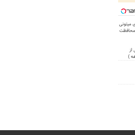
ی میتونی
 محافظت
از