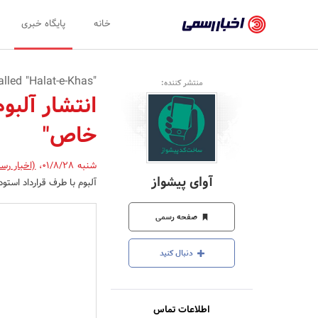
اخبار
خانه
پایگاه خبری
رسمی
-
"The release of Alireza Abbas Beygi's new album, called "Halat-e-Khas
منتشر کننده:
اخبار
انتشار آلبو
تایید
خاص"
شده
شرکت‌ها،
شنبه 01/8/28
،
(اخبار رس
آوای پیشواز
آلبوم با طرف قرارداد استو
سازمان‌ها
و
صفحه رسمی
روابط
دنبال کنید
عمومی‌ها
اطلاعات تماس