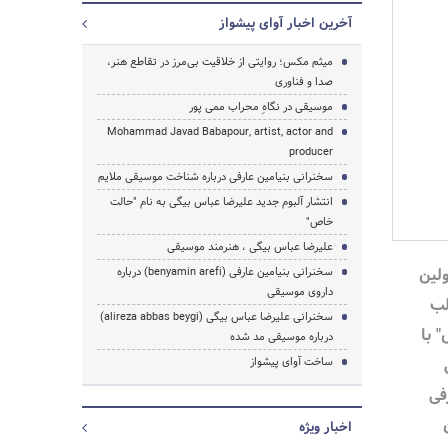
آخرین اخبار آوای پیشواز
میثم مکس؛ روایتی از خلاقیت بی‌مرز در تقاطع هنر،
صدا و فناوری
موسیقی در نگاهِ محراب ممی پور
Mohammad Javad Babapour, artist, actor and
producer
سخنرانی بنیامین عارفی درباره شناخت موسیقی ملایم
جستجو
انتشار آلبوم جدید علیرضا عباس بیگی به نام "حالت
خاص"
علیرضا عباس بیگی ، هنرمند موسیقی
ولین
سخنرانی بنیامین عارفی (benyamin arefi) درباره
داروی موسیقی
لب
سخنرانی علیرضا عباس بیگی (alireza abbas beygi)
 با
درباره موسیقی مد شده
ساخت آوای پیشواز
فی
اخبار ویژه