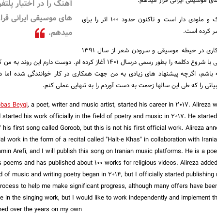
های موسیقی ایرانی قرار میدهم.
آهنگ را در اختیار پلتفر
های موسیقی ایرانی قرار
وی شاعرِ شعرهای کلاسیک و ملودی دار است و تاکنون حدود ۱۰۰ اثر را برای
 کرده است.
میدهم.
علیرضا افزود: این تجربه کاری در حیطه موسیقی و سرودن شعر از سال ۱۳۹۱
آغاز شد اما انتشار موسیقی با شروع دکلمه را بطور رسمی درسال ۱۴۰۱ آغاز کرده ام. دوست دارم این
اشم، اگرچه پیشنهاد های زیادی به من جهت همکاری در کار خوانندگی شده اما د
اتی را که طی این سالها زحمت به دست آوردم را به تنهایی عملی کنم.
bbas Beygi
, a poet, writer and music artist, started his career in 2017. Alireza
 started his work officially in the field of poetry and music in 2017. He start
 his first song called Goroob, but this is not his first official work. Alireza an
cial work in the form of a recital called "Halt-e Khas" in collaboration with Ir
min Arefi, and I will publish this song on Iranian music platforms. He is a poe
 poems and has published about 100 works for religious videos. Alireza adde
ld of music and writing poetry began in 2014, but I officially started publishin
 process to help me make significant progress, although many offers have be
te in the singing work, but I would like to work independently and implement t
ned over the years on my own.