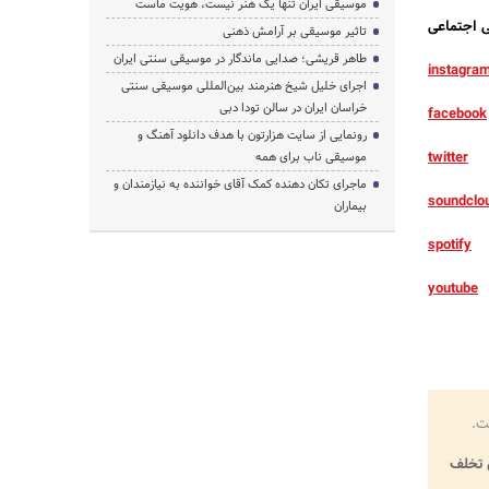
موسیقی ایران تنها یک هنر نیست، هویت ماست
تاثیر موسیقی بر آرامش ذهنی
طاهر قریشی؛ صدایی ماندگار در موسیقی سنتی ایران
instagra
اجرای خلیل شیخ هنرمند بین‌المللی موسیقی سنتی
خراسان ایران در سالن تودا دبی
facebook
رونمایی از سایت هزارتون با هدف دانلود آهنگ و
twitter
موسیقی ناب برای همه
ماجرای تکان دهنده کمک آقای خواننده به نیازمندان و
soundclo
بیماران
spotify
youtube
ت.
تخلف