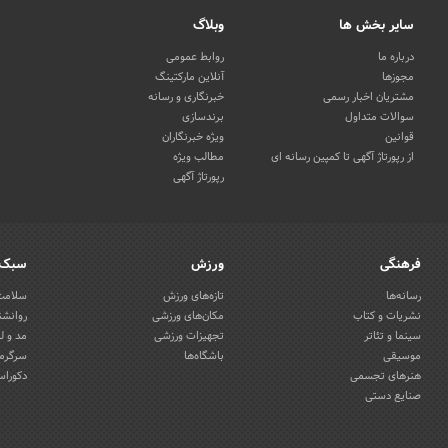
سایر بخش ها
وبلاگ
درباره ما
روابط عمومی
مجوزها
آنلاین مارکتینگ
مشتریان اخبار رسمی
خبرنگاری و رسانه
سوالات متداول
برندسازی
قوانین
ویژه خبرنگاران
از رپورتاژ آگهی تا کمپین رسانه ای
مطالب ویژه
رپورتاژ آگهی
فرهنگی
ورزش
سبک 
رسانه‌ها
تازه‌های ورزش
سلامت 
نشریات و کتاب
مکان‌های ورزشی
روانشن
سینما و تئاتر
تجهیزات ورزشی
مد و ل
موسیقی
باشگاه‌ها
سرگرمی
هنرهای تجسمی
دکوراس
صنایع دستی