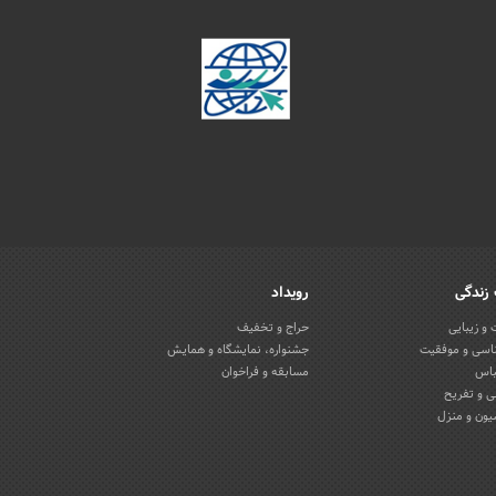
زندگی
رویداد
و زیبایی
حراج و تخفیف
اسی و موفقیت
جشنواره، نمایشگاه و همایش
باس
مسابقه و فراخوان
 و تفریح
یون و منزل