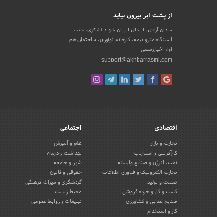
از پشت ابر بیرون بیاید
میدان آزادی، ابتدای اتوبان شهید لشکری، جنب
ایستگاه مترو بیمه، کارخانه نوآوری، ساختمان هم
آوا، اخباررسمی
support@akhbarrasmi.com
اقتصادی
اجتماعی
تجارت و بازار
علم و آموزش
کارآفرینی و استارتاپ
بهداشت و درمان
نفت، انرژی و صنایع وابسته
شهر و جامعه
تجارت الکترونیک و فناوری اطلاعات
حقوقی و قانون
صنعت و تولید
گردشگری و میراث فرهنگی
کسب و کار و خرده فروشی
محیط زیست
صنایع غذایی و کشاورزی
تبلیغات و روابط عمومی
کار و استخدام