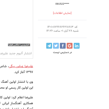
091522*****
[نمایش اطلاعات]
کد: 140108266826217813
شنبه 28 آبان 01 ساعت 14:26
در دسترس نیست
انتشار آلبوم جدید علیرض
علیرضا عباس بیگی
، شاعر
۱۳۹۷ آغاز کرد.
وی با انتشار اولین آهنگ
این اولین کار رسمی او م
علیرضا اعلام کرد: اولین ک
همکاری آهنگسازِ ایرانی ل