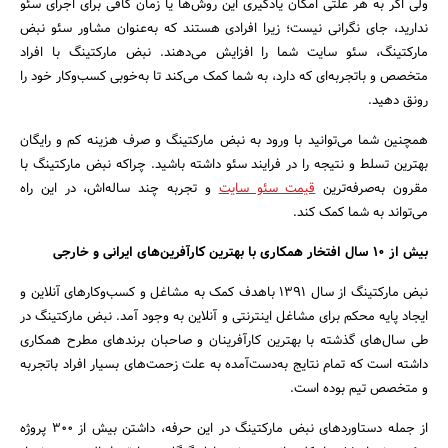
ولی اگر به هر علتی امکان یادگیری این روش‌ها یا زمان کافی برای اجرای سئو
ندارید، جای نگرانی نیست؛ زیرا افرادی هستند که به‌عنوان مشاور سئو نبض
مارکتینگ، سئو سایت شما را افزایش می‌دهند. نبض مارکتینگ با افراد
متخصص و باتجربه‌ای که دارد، به شما کمک می‌کند تا به‌خوبی کسب‌وکار خود را
رونق دهید.
همچنین شما می‌توانید با ورود به نبض مارکتینگ و صرف هزینه کم و رایگان
بهترین تسلط و نتیجه را در فرایند سئو داشته باشید. چرا‌که نبض مارکتینگ با
مقرون به‌صرفه‌ترین
قیمت سئو سایت
و تجربه چند ساله‌اش، در این راه
می‌تواند به شما کمک کند.
بیش از 10 سال افتخار همکاری با بهترین کار‌آفرین‌های ایرانی و خارجی
نبض مارکتینگ از سال ۱۳۹1 باهدف کمک به مشاغل و کسب‌وکار‌های آنلاین و
ایجاد پایه محکم برای مشاغل اینترنتی و آنلاین به وجود آمد. نبض مارکتینگ در
طی سال‌های گذشته با بهترین کار‌آفرینان و صاحبان برند‌های مطرح همکاری
داشته است که تمام نتایج به‌دست‌آمده به علت زحمت‌های بسیار افراد باتجربه
و متخصص تیم بوده است.
از جمله دستاوردهای نبض مارکتینگ در این حرفه، داشتن بیش از 300 پروژه