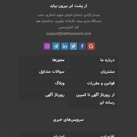
از پشت ابر بیرون بیاید
میدان آزادی، ابتدای اتوبان شهید لشکری، جنب
ایستگاه مترو بیمه، کارخانه نوآوری، ساختمان هم
آوا، اخباررسمی
support@akhbarrasmi.com
درباره ما
مجوزها
مشتریان
سوالات متداول
قوانین و مقررات
وبلاگ
از رپورتاژ آگهی تا کمپین
رپورتاژ آگهی
رسانه ای
سرویس‌های خبری
اقتصادی
اجتماعی