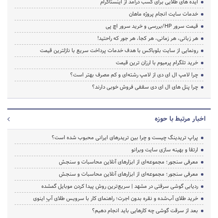
ایده های طلایی برای کسب درآمد از اینستاگرام
خدمات سایت انجام پروژه ماهان
قیمت سرور HP/بررسی و خرید سرور اچ پی
هر زبانی، هر زمانی، هر کجا، هر جور که راحتید!
رونمایی از سایت بلوباکس با هدف خدمات پرداخت سریع با نازلترین قیمت
خرید تلگرام پرمیوم با ارزان ترین قیمت
چرا لامپ ال ای دی از لامپ رشته‌ای و کم مصرف بهتر است؟
چرا پنل های ال ای دی سقفی فروش خوبی دارند؟
اخبار مرتبط با حوزه
پراپ تریدینگ چیست و چرا بین تریدرهای ایرانی محبوب شده است؟
ارتقا و بهینه سازی سایت وبرانو
معرفی سنجور؛ مجموعه‌ای از ابزارهای آنلاین محاسبات و سنجش
معرفی سنجور؛ مجموعه‌ای از ابزارهای آنلاین محاسبات و سنجش
ردیابی گوشی سرقتی در مشهد | سریع‌ترین روش پیدا کردن موبایل گمشده
خرید طلای آب‌شده و نقره بدون اجرت؛ راهنمای کار با سرویس طلای آپِ اینوی
بعد از سرقت گوشی چه کارهایی باید انجام دهیم؟