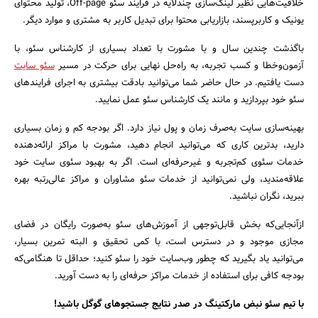
خلاقیت‌هایی نظیر لینک‌سازی چندلایه در فرایند سئو Off-page، تولید محتوای
یونیک و کاربرپسند، بازاریابی محتوا برای تبدیل کاربر به مشتری و موارد دیگر.
باگذشت چندین سال و با مشورت با تعداد بسیاری از کارشناس سئو، با
آزمون‌وخطا و کسب تجربه، به راه‌حل نهایی برای حرکت در مسیر
سئو سایت
دست یافتیم. در حال حاضر شما می‌توانید بادقت بیشتری به اجرای فرایند‌های
جستجو
سئو خود بپردازید و مانند یک کارشناس سئو عمل نمایید.
بهینه‌سازی سایت به‌صرف زمان و پول نیاز دارد. اگر بودجه کم و زمان بسیاری
دارید، بد‌ترین کاری که می‌توانید انجام دهید، مشورت با مراکز ارائه‌دهنده
خدمات سئو‌ی کم‌تجربه و غیر‌حرفه‌ای است. اگر به بهبود سئو‌ی سایت خود
علاقه‌مندید، ولی نمی‌توانید از خدمات سئو‌ مشاوران و مراکز عالی‌رتبه بهره
ببرید، نگران نباشید.
ازآنجایی‌که بخش قابل‌توجهی از آموزش‌های سئو به‌صورت رایگان در فضای
مجازی موجود و در دسترس است، با کمی تحقیق و البته تمرین بسیار،
می‌توانید یاد بگیرید که چطور وب‌سایت خود را سئو کنید؛ حداقل تا هنگامی‌که
بودجه کافی برای استفاده از خدمات مراکز حرفه‌ای را به دست آورید.
با تیم سئو نبض مارکتینگ در صدر نتایج جستجوهای گوگل باشید!