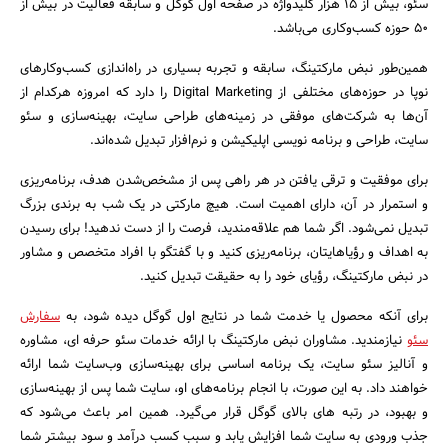
سئو، بیش از 15 هزار کلیدواژه در صفحه اول گوگل و سابقه فعالیت در بیش از
50 حوزه کسب‌وکاری می‌باشد.
همین‌طور نبض مارکتینگ، سابقه و تجربه بسیاری در راه‌اندازی کسب‌وکارهای
نوپا در حوزه‌های مختلفی از Digital Marketing را دارد که امروزه هرکدام از
آن‌ها به شرکت‌های موفقی در زمینه‌های طراحی سایت، بهینه‎‌سازی و سئو
سایت، طراحی و برنامه نویسی اپلیکیشن و نرم‌افزار تبدیل شده‌اند.
برای موفقیت و ترقی یافتن در هر راهی پس از مشخص‌شدن هدف، برنامه‌ریزی
و استمرار در آن، دارای اهمیت است. هیچ مارکتی در یک شب به برندی بزرگ
تبدیل نمی‌شود. اگر شما هم علاقه‌مندید، فرصت را از دست ندهید! برای رسیدن
به اهداف و رؤیاهایتان، برنامه‌ریزی کنید و با گفتگو با افراد متخصص و مشاور
در نبض مارکتینگ، رؤیای خود را به حقیقت تبدیل کنید.
برای آنکه محصول یا خدمت شما در نتایج اول گوگل دیده شود، به
سفارش
سئو
نیازمندید. مشاوران نبض مارکتینگ با ارائه خدمات سئو حرفه ای، مشاوره
و آنالیز سئو سایت، یک برنامه اساسی برای بهینه‌سازی وب‌سایت شما ارائه
خواهند داد. به این صورت، با انجام برنامه‌های او، سایت شما پس از بهینه‌سازی
و بهبود، در رتبه های بالای گوگل قرار می‌گیرد. همین امر باعث می‌شود که
جذب ورودی به سایت شما افزایش یابد و سبب کسب درآمد و سود بیشتر شما