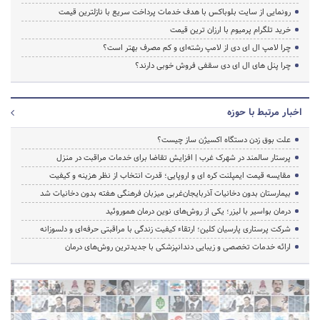
رونمایی از سایت بلوباکس با هدف خدمات پرداخت سریع با نازلترین قیمت
خرید تلگرام پرمیوم با ارزان ترین قیمت
چرا لامپ ال ای دی از لامپ رشته‌ای و کم مصرف بهتر است؟
چرا پنل های ال ای دی سقفی فروش خوبی دارند؟
اخبار مرتبط با حوزه
علت بوق زدن دستگاه اکسیژن ساز چیست؟
پرستار سالمند در شهرک غرب | افزایش تقاضا برای خدمات مراقبت در منزل
مقایسه قیمت ایمپلنت کره ای و اروپایی؛ قدرت انتخاب از نظر هزینه و کیفیت
بیمارستان بدون دخانیات آذربایجان‌غربی میزبان فرهنگی هفته بدون دخانیات شد
درمان بواسیر با لیزر؛ یکی از روش‌های نوین درمان هموروئید
شرکت پرستاری پارسیان کلین؛ ارتقاء کیفیت زندگی با مراقبتی حرفه‌ای و دلسوزانه
ارائه خدمات تخصصی و زیبایی دندانپزشکی با جدیدترین روش‌های درمان