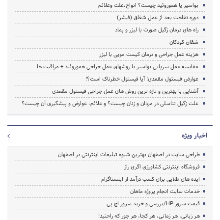
بواسیر یا هموروئید چیست؟ انواع،علت وعلائم
دوره نقاهت بعد از عمل شقاق (فیشر)
راه های درمان زگیل صورت با لیزر و پماد
شقاق کودکان
هزینه عمل جراحی و درمان کیست مویی با لیزر
مقایسه عمل سرپایی بواسیر با روشهای عمل جراحی هموروئید + مراقبت ها
عوارض فیستول مقعدی! آیا فیستول خطرناک است؟!
آشنایی با بهترین و تازه ترین روش های عمل جراحی فیستول مقعدی
علت زگیل تناسلی در مردان و زنان چیست؟ و علائم، عوارض و پیشگیری آن چیست؟
اخبار ویژه
طراحی سایت در اصفهان بهترین شیوه تبلیغات اینترنتی در اصفهان
فروشگاه اینترنتی کشاورزی اگری راز
ایده های طلایی برای کسب درآمد از اینستاگرام
خدمات سایت انجام پروژه ماهان
قیمت سرور HP/بررسی و خرید سرور اچ پی
هر زبانی، هر زمانی، هر کجا، هر جور که راحتید!