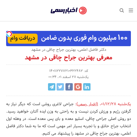
بازگشت
بازگشت
بازگشت
بازگشت
بازگشت
بازگشت
بازگشت
اخبار
رسمی
صفحه نخست پایگاه خبری
صفحه نخست ورزش
صفحه نخست رویداد
صفحه نخست فرهنگی
صفحه نخست اقتصادی
صفحه نخست اجتماعی
صفحه نخست سبک زندگی
-
اقتصادی
رسانه‌ها
تجارت و بازار
علم و آموزش
تازه‌های ورزش
حراج و تخفیف
سلامت و زیبایی
اخبار
اجتماعی
نشریات و کتاب
بهداشت و درمان
مکان‌های ورزشی
کارآفرینی و استارتاپ
روانشناسی و موفقیت
جشنواره، نمایشگاه و هما
دکتر فاضل اعلمی، بهترین جراح چاقی در مشهد
تایید
معرفی بهترین جراح چاقی در مشهد
شده
فرهنگی
مد و لباس
سینما و تئاتر
شهر و جامعه
تجهیزات ورزشی
مسابقه و فراخوان
نفت، انرژی و صنایع وابسته
شرکت‌ها،
کد: 140112277210322482
ورزش
موسیقی
باشگاه‌ها
حقوقی و قانون
سرگرمی و تفریح
تجارت الکترونیک و فناوری 
یک‌شنبه 28 اسفند 01، 00:34
سازمان‌ها
سبک زندگی
صنعت و تولید
هنرهای تجسمی
دکوراسیون و منزل
گردشگری و میراث فرهنگی
و
روابط
رویداد
صنایع دستی
محیط زیست
کسب و کار و خرده فروشی
یک‌شنبه 01/12/28
،
(اخبار رسمی)
:
جراحی لاغری روشی است که دیگر نیاز به
گرفتن رژیم و ورزش کردن نیست و به راحتی به وزن ایده آلتان خواهید رسید.
عمومی‌ها
تبلیغات و روابط عمومی
صنایع غذایی و کشاورزی
دو روش اصلی جراحی چاقی، اسلیو معده و بای پس معده است. در وهله اول
انتخاب جراح حاذق و با تجربه بسیار امر مهمی است که ما به شما دکتر فاضل
کار و استخدام
اعلمی، بهترین جراح چاقی در مشهد را پیشنهاد می کنیم.