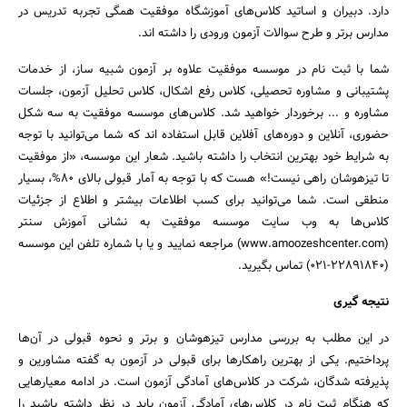
دارد. دبیران و اساتید کلاس‌های آموزشگاه موفقیت همگی تجربه تدریس در
مدارس برتر و طرح سوالات آزمون ورودی را داشته اند.
شما با ثبت نام در موسسه موفقیت علاوه بر آزمون شبیه ساز، از خدمات
پشتیبانی و مشاوره تحصیلی، کلاس رفع اشکال، کلاس تحلیل آزمون، جلسات
مشاوره و ... برخوردار خواهید شد. کلاس‌های موسسه موفقیت به سه شکل
حضوری، آنلاین و دوره‌های آفلاین قابل استفاده اند که شما می‌توانید با توجه
به شرایط خود بهترین انتخاب را داشته باشید. شعار این موسسه، «از موفقیت
تا تیزهوشان راهی نیست!» هست که با توجه به آمار قبولی بالای 80%، بسیار
منطقی است. شما می‌توانید برای کسب اطلاعات بیشتر و اطلاع از جزئیات
کلاس‌ها به وب سایت موسسه موفقیت به نشانی آموزش سنتر
(www.amoozeshcenter.com) مراجعه نمایید و یا با شماره تلفن این موسسه
(22891840-021) تماس بگیرید.
نتیجه گیری
در این مطلب به بررسی مدارس تیزهوشان و برتر و نحوه قبولی در آن‌ها
پرداختیم. یکی از بهترین راهکارها برای قبولی در آزمون به گفته مشاورین و
پذیرفته شدگان، شرکت در کلاس‌های آمادگی آزمون است. در ادامه معیارهایی
که هنگام ثبت نام در کلاس‌های آمادگی آزمون باید در نظر داشته باشید را