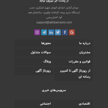
از پشت ابر بیرون بیاید
میدان آزادی، ابتدای اتوبان شهید لشکری، جنب
ایستگاه مترو بیمه، کارخانه نوآوری، ساختمان هم
آوا، اخباررسمی
support@akhbarrasmi.com
درباره ما
مجوزها
مشتریان
سوالات متداول
قوانین و مقررات
وبلاگ
از رپورتاژ آگهی تا کمپین
رپورتاژ آگهی
رسانه ای
سرویس‌های خبری
اقتصادی
اجتماعی