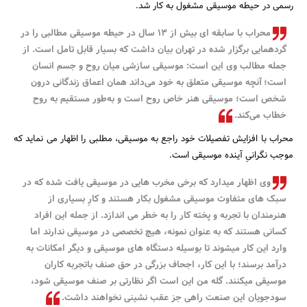
رسمی در حیطه موسیقی مشغول به کار شد.
محراب با سابقه ای بیش از 13 سال در حیطه موسیقی مطالبی را در
گردهمایی برگزار شده در تهران بیان داشت که بسیار قابل تامل است. از
جمله مطالب وی این است: موسیقی سازشی میان روح و جسم انسان
است؛ آنچه موسیقی متعلق به خود می‌داند همان اعماق زندگانی درون
شخص است؛ موسیقی هنر خاص روح است و به‌طور مستقیم به روح
جستجو
خطاب می‌کند.
محراب با افزایش تفصیلات خود راجع به موسیقی، مطلبی را اظهار می نماید که
موجب نگرانیِ آینده موسیقی است.
وی اظهار میدارد که برخی مخرب هایی در موسیقی یافت شده که در
سبک های متفاوت موسیقی مشغول بکار هستند و کارِ بسیاری از
هنرمندان با تجربه و پخته کار را به خطر می اندازد. از جمله این افراد
کسانی هستند که به عنوان نمونه، هیچ تخصصی در موسیقی ندارند اما
وارد این کار میشوند تا بوسیله دستگاه های موسیقی و دیگر امکانات به
درآمد برسند؛ با این کار، اجحاف بزرگی در حق صنف باتجربه کاران
موسیقی میکنند. گله من این است اگر نظارتی بر صنف موسیقی شود،
سودجویان این صنعت راهی جز عقب نشینی نخواهند داشت.