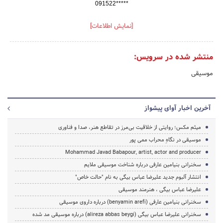
091522*****
[نمایش اطلاعات]
منتشر شده در سرویس:
موسیقی
آخرین اخبار آوای پیشواز
میثم مکس؛ روایتی از خلاقیت بی‌مرز در تقاطع هنر، صدا و فناوری
موسیقی در نگاهِ محراب ممی پور
Mohammad Javad Babapour, artist, actor and producer
سخنرانی بنیامین عارفی درباره شناخت موسیقی ملایم
انتشار آلبوم جدید علیرضا عباس بیگی به نام "حالت خاص"
علیرضا عباس بیگی ، هنرمند موسیقی
سخنرانی بنیامین عارفی (benyamin arefi) درباره داروی موسیقی
سخنرانی علیرضا عباس بیگی (alireza abbas beygi) درباره موسیقی مد شده