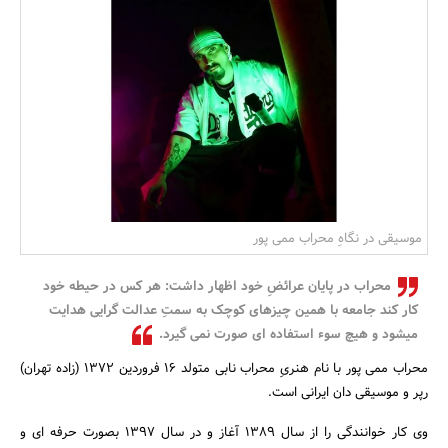
بانک، بیمه و سرمایه
مسکن و ساختمان
موسیقی در نگاهِ محراب ممی پور
محراب در پایان عرائضِ خود اظهار داشت: هر کس در حیطه خود
کار کند جامعه با همین چیزهای کوچک به سمتِ عدالت گرایی هدایت
میشود و هیچ سوء استفاده ای صورت نمی گیرد.
محراب ممی پور با نام هنریِ محراب نابی متولد 16 فروردین 1372 (زاده تهران)
رپر و موسیقی دان ایرانی است.
وی کار خوانندگی را از سال 1389 آغاز و در سال 1397 بصورت حرفه ای و