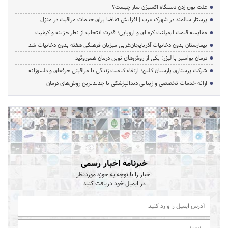
علت بوق زدن دستگاه اکسیژن ساز چیست؟
پرستار سالمند در شهرک غرب | افزایش تقاضا برای خدمات مراقبت در منزل
مقایسه قیمت ایمپلنت کره ای و اروپایی؛ قدرت انتخاب از نظر هزینه و کیفیت
بیمارستان بدون دخانیات آذربایجان‌غربی میزبان فرهنگی هفته بدون دخانیات شد
درمان بواسیر با لیزر؛ یکی از روش‌های نوین درمان هموروئید
شرکت پرستاری پارسیان کلین؛ ارتقاء کیفیت زندگی با مراقبتی حرفه‌ای و دلسوزانه
ارائه خدمات تخصصی و زیبایی دندانپزشکی با جدیدترین روش‌های درمان
خبرنامه اخبار رسمی
اخبار را با توجه به حوزه موردنظر
در ایمیل خود دریافت کنید