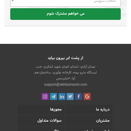
انتخاب سرویس
می خواهم مشترک شوم
از پشت ابر بیرون بیاید
میدان آزادی، ابتدای اتوبان شهید لشکری، جنب
ایستگاه مترو بیمه، کارخانه نوآوری، ساختمان هم
آوا، اخباررسمی
support@akhbarrasmi.com
درباره ما
مجوزها
مشتریان
سوالات متداول