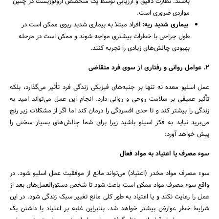
باشند. نظارت دقیق و ارزیابی توسط یک متخصص ارولوژیست در چنین
مواردی ضروری است.
بیماری شدید ریه:
افراد مبتلا به بیماری شدید ریوی ممکن است در
طول جراحی با خطرات بیشتری مواجه شوند و ممکن است در مرحله
بهبودی چالش‌های زیادی را تجربه کنند.
2
.
عوامل روانی و رفتاری از سوی فرد متقاضی
عمل اسلیو معده نه تنها بر جنبه‌های فیزیکی زندگی فرد تأثیر می‌گذارد، بلکه
تأثیر عمیقی بر سلامت روحی و روانی دارد. انجام این عمل می‌تواند امید به
زندگی را بیشتر کند و تا حدی افسردگی را درمان کند اما اگر از مشکلات زیر رنج
می‌برید نباید به فکر اسیلو باشید زیرا برای شما چالش‌های بسیار سختی را
جستجو
پیش خواهد آورد:
سوء مصرف یا اعتیاد به مواد فعال
سوء مصرف مواد مخدر (اعتیاد) می‌تواند مانع از موفقیت عمل اسلیو شود. در
واقع سوء مصرف مواد ممکن است باعث شود تا شخص دستورالعمل‌های بعد از
عمل را رعایت نکند و یا اعتیاد به طور کلی مانع تغییر سبک زندگی شود. در این
شرایط خطر عوارض بیشتر خواهد شد. بنابراین غلبه بر اعتیاد یا داشتن یک