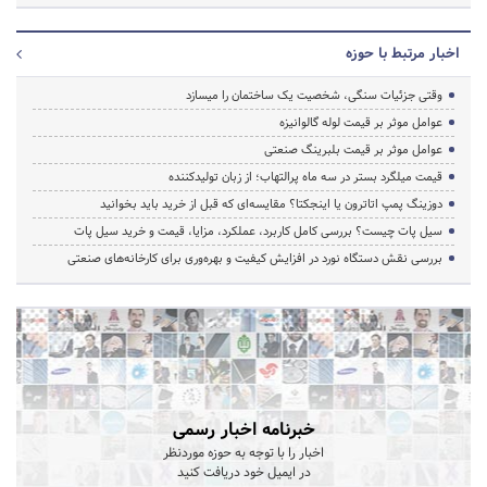
اخبار مرتبط با حوزه
وقتی جزئیات سنگی، شخصیت یک ساختمان را میسازد
عوامل موثر بر قیمت لوله گالوانیزه
عوامل موثر بر قیمت بلبرینگ صنعتی
قیمت میلگرد بستر در سه ماه پرالتهاب؛ از زبان تولیدکننده
دوزینگ پمپ اتاترون یا اینجکتا؟ مقایسه‌ای که قبل از خرید باید بخوانید
سیل پات چیست؟ بررسی کامل کاربرد، عملکرد، مزایا، قیمت و خرید سیل پات
بررسی نقش دستگاه نورد در افزایش کیفیت و بهره‌وری برای کارخانه‌های صنعتی
خبرنامه اخبار رسمی
اخبار را با توجه به حوزه موردنظر
در ایمیل خود دریافت کنید