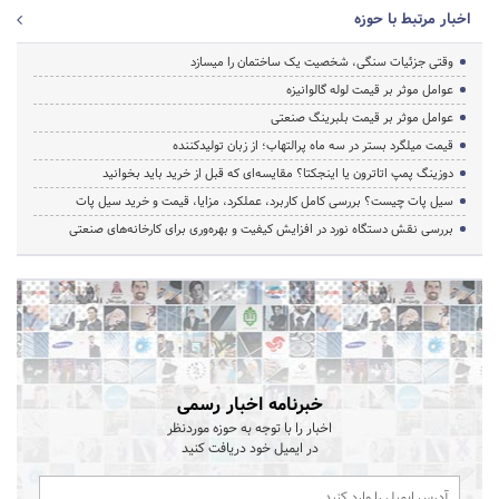
اخبار مرتبط با حوزه
وقتی جزئیات سنگی، شخصیت یک ساختمان را میسازد
عوامل موثر بر قیمت لوله گالوانیزه
عوامل موثر بر قیمت بلبرینگ صنعتی
قیمت میلگرد بستر در سه ماه پرالتهاب؛ از زبان تولیدکننده
دوزینگ پمپ اتاترون یا اینجکتا؟ مقایسه‌ای که قبل از خرید باید بخوانید
سیل پات چیست؟ بررسی کامل کاربرد، عملکرد، مزایا، قیمت و خرید سیل پات
بررسی نقش دستگاه نورد در افزایش کیفیت و بهره‌وری برای کارخانه‌های صنعتی
خبرنامه اخبار رسمی
اخبار را با توجه به حوزه موردنظر
در ایمیل خود دریافت کنید