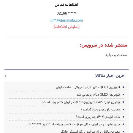
اطلاعات تماس
021667*****
in**@denakala.com
[نمایش اطلاعات]
منتشر شده در سرویس:
صنعت و تولید
آخرین اخبار دناکالا
تلویزیون QLED دنای: کیفیت جهانی، ساخت ایران
تلویزیون QLED دنای رونمایی شد
بهترین تولید کننده تلویزیون QLED در ایران کدام برند است؟
معایب تلویزیون دنای کدامند؟
بلک فرایدی 1403 چه روزی است؟
برای اولین بار در ایران، دنای موفق به کسب پروانه استاندارد 13629 شد
مهترین دلایل برای ساخت بزرگ اسپیکر خانگی