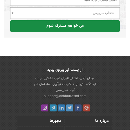
انتخاب سرویس
می خواهم مشترک شوم
از پشت ابر بیرون بیاید
میدان آزادی، ابتدای اتوبان شهید لشکری، جنب
ایستگاه مترو بیمه، کارخانه نوآوری، ساختمان هم
آوا، اخباررسمی
support@akhbarrasmi.com
درباره ما
مجوزها