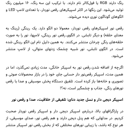
رنگ دارند RGB یا فول‌کالر نام دارند. با ترکیب این سه رنگ، 16 میلیون رنگ
تولید می‌شود. این رنگها در اکثر اسپیکرهای رقص نوردار، با تعدادی لامپ LED و
الگوهای گوناگون نوری دیده می‌شوند.
رقص نور اسپیکرهای رقص نوردار، معمولا دو الگو دارد. یک رینگی (رینگ به
معنای حلقه) و دیگر تابشی. در الگوی رقص نور رینگی، لامپها، نور را به صورت
حلقه‌های رنگی چرخان منتشر می‌کنند. به همین دلیل نام این الگو رینگی شده
است. در الگوی تابشی، نور شبیه چشمک زدنهای متوالی، از لامپ منتشر
می‌شود.
اگرچه از اضافه شدن رقص نور به اسپیکر خانگی، مدت زیادی نمی‌گذرد، اما در
همین مدت، اسپیکر رقص‌نور دار حسابی جای خود را در بازار محصولات صوتی و
تصویری و خانه‌ها باز کرده‌ است. تلفیق دستگاه پخش موسیقی و صدا با رقص
نورهای رنگی، جذاب و چشمگیر است، نه؟!
اسپیکر دیجی دار و نسل جدید دنای: تلفیقی از خلاقیت، صدا و رقص نور
در پاراگرافهای بالا، درباره‌ی اسپیکر دیجی دار و اسپیکر رقص نوردار صحبت
کردیم. در مدلهایی که هم پنل دیجی دارند و هم رقص نور، صدای موسیقی، از
هر نوع که باشد، با زیبایی نورهای مختلفی که از بخش رقص نور اسپیکر منتشر