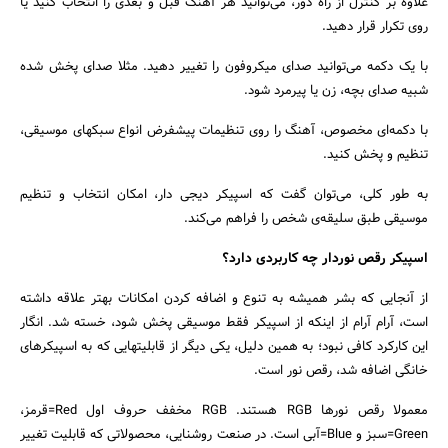
علاوه بر کنترل از راه دور، می‌توانید هر آهنگ قبل و بعدی را انتخاب کنید یا
روی تکرار قرار دهید.
با یک دکمه می‌توانید صدای میکروفون را تغییر دهید. مثلا صدای پخش شده
شبیه صدای بچه، زن یا پیرمرد شود.
با دکمه‌ای مخصوص، آهنگ را روی تنظیمات پیشفرض انواع سبکهای موسیقی،
تنظیم و پخش کنید.
به طور کلی، می‌توان گفت که اسپیکر دیجی دار، امکان انتخاب و تنظیم
موسیقی طبق سلیقه‌ی شخص را فراهم می‌کند.
اسپیکر رقص نوردار چه کاربردی دارد؟
از آنجایی که بشر همیشه به تنوع و اضافه کردن امکانات بهتر علاقه داشته
است، آرام آرام از اینکه از اسپیکر فقط موسیقی پخش شود، خسته شد. انگار
این کارکرد کافی نبود؛ به همین دلیل، یکی دیگر از قابلیتهایی که به اسپیکرهای
خانگی اضافه شد، رقص نور است.
معمولا رقص نورها RGB هستند. RGB مخفف حروف اول Red=قرمز،
Green=سبز و Blue=آبی است. در صنعت روشنایی، محصولاتی که قابلیت تغییر