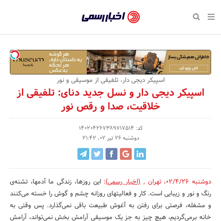
بازگشت
بازگشت
بازگشت
بازگشت
بازگشت
بازگشت
بازگشت
اخبار
رسمی
صفحه نخست پایگاه خبری
صفحه نخست ورزش
صفحه نخست رویداد
صفحه نخست فرهنگی
صفحه نخست اقتصادی
صفحه نخست اجتماعی
صفحه نخست سبک زندگی
-
اقتصادی
رسانه‌ها
تجارت و بازار
علم و آموزش
تازه‌های ورزش
حراج و تخفیف
سلامت و زیبایی
اخبار
اجتماعی
نشریات و کتاب
بهداشت و درمان
مکان‌های ورزشی
کارآفرینی و استارتاپ
روانشناسی و موفقیت
جشنواره، نمایشگاه و هما
اسپیکر دیجی دار، تلفیقی از موسیقی و نور
تایید
اسپیکر دیجی دار و نسل جدید دنای: تلفیقی از
شده
فرهنگی
مد و لباس
سینما و تئاتر
شهر و جامعه
تجهیزات ورزشی
مسابقه و فراخوان
نفت، انرژی و صنایع وابسته
خلاقیت، صدا و رقص نور
شرکت‌ها،
ورزش
موسیقی
باشگاه‌ها
حقوقی و قانون
سرگرمی و تفریح
تجارت الکترونیک و فناوری 
کد: 140204267389717514
سازمان‌ها
دوشنبه 26 تیر 02، 21:42
سبک زندگی
صنعت و تولید
هنرهای تجسمی
دکوراسیون و منزل
گردشگری و میراث فرهنگی
و
روابط
رویداد
صنایع دستی
محیط زیست
کسب و کار و خرده فروشی
عمومی‌ها
دوشنبه 02/4/26
،
تهران
,
(اخبار رسمی)
:
این روزها، زندگی ما آدمها، تشنه‌ی
تبلیغات و روابط عمومی
صنایع غذایی و کشاورزی
رنگ و نور و زیبایی است. کار و فعالیتهای روزانه چشم و گوش را خسته می‌کنند
و مشغله، فرصتی برای رفتن به آغوش طبیعت باقی نمی‌گذارد. پس وقتی به
کار و استخدام
خانه برمی‌گردیم، هیچ چیز به جز یک موسیقی آرامش بخش نمی‌تواند، آرامش