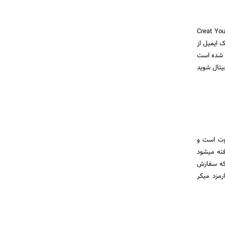
 کار با صرافی ارز دیجیتال پولونیکس ابتدا وارد لینک زیر شده و بر روی گزینه ساخت حساب کاربری Creat Your
ک ایمیل از
ه شده است
س VPS وارد این صرافی ارزدیجیتال شوید
اوت است و
0. درصد است و کارمزد از هر دو طرف ، میکر Maker و تیکر Taker گرفته میشود
که سفارش
رمزد میکر