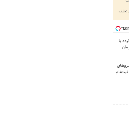
ت.
تخلف
ده با
مان
روهای
ثبت‌نام