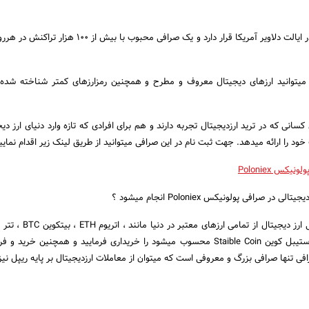
در حال حاضر این صرافی در ایالت دلاویر آمریکا قرار دارد و یک صرافی محبوب با 
میتوانید ارزهای دیجیتال معروف و مطرح و همچنین رمزارزهای کمتر شناخته شده 
انی که در ترید ارزدیجیتال تجربه دارند و هم برای افرادی که تازه وارد دنیای ارز دی
 را ارائه میدهد. جهت ثبت نام در این صرافی میتوانید از طریق لینک زیر اقدام نمایی
یکس Poloniex
 صرافی پولونیکس Poloniex انجام میشود ؟
اس دی سی USDC ، که استیبل کوین Staible Coin محسوب میشود را خریداری فرمایید و همچنین 
رافی تنها صرافی بزرگ و معروفی است که میتوان از معاملات ارزدیجیتال بر پایه ریپل نیز