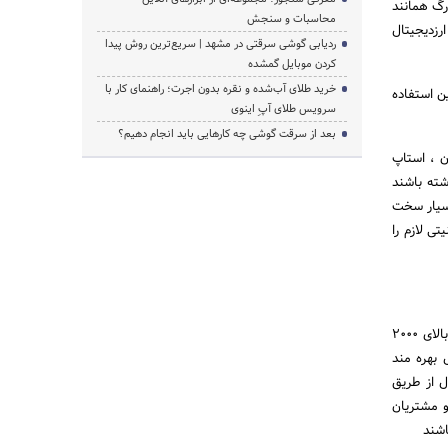
رگ همانند
محاسبات و سنجش
رزدیجیتال
ردیابی گوشی سرقتی در مشهد | سریع‌ترین روش پیدا
کردن موبایل گمشده
خرید طلای آب‌شده و نقره بدون اجرت؛ راهنمای کار با
ین استفاده
سرویس طلای آپِ اینوی
بعد از سرقت گوشی چه کارهایی باید انجام دهیم؟
ن ، استاپ
شته باشند
 بسیار سخت
ی لازم را
در صرافی پولونیکس برای معاملات زیر ۲۰۰ دلار نیازی به احراز هویت ناست و در صورتی که کاربران درخواست بالای ۲۰۰۰
 بهره مند
ل از طریق
و مشتریان
باشند