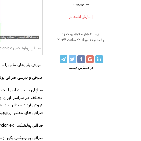
093535*****
[نمایش اطلاعات]
کد: 140205017400122611
یک‌شنبه 1 مرداد 02 ساعت 21:34
صرافی پولونیکس Poloniex
آموزش بازارهای مالی را با سایت deyarz.com ش
در دسترس نیست
معرفی و بررسی صرافی پول
سالهای بسیار زیادی است 
مختلف در سراسر ایران و
فروش ارز دیجیتال نیاز به
صرافی های معتبر ارزدیجیت
صرافی پولونیکس Poloniex