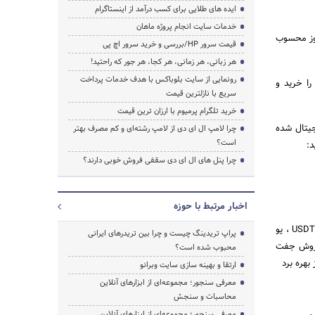
ایده های طلایی برای کسب درآمد از اینستاگرام
خدمات سایت انجام پروژه ماهان
جستجو
بیش از ۱۰۰ هزار تراکنش در هرروز محسوب
قیمت سرور HP/بررسی و خرید سرور اچ پی
هر زبانی، هر زمانی، هر کجا، هر جور که راحتید!
رونمایی از سایت بلوباکس با هدف خدمات پرداخت
را خرید و
سریع با نازلترین قیمت
خرید تلگرام پرمیوم با ارزان ترین قیمت
جیتال شده
چرا لامپ ال ای دی از لامپ رشته‌ای و کم مصرف بهتر
است؟
د:
چرا پنل های ال ای دی سقفی فروش خوبی دارند؟
اخبار مرتبط با حوزه
شما میتوانید در این صرافی ارز دیجیتال از تمامی ارزهای معتبر در دنیا مانند ، اتریوم ETH ، بیتکوین BTC ، تتر USDT ، یو
پراپ تریدینگ چیست و چرا بین تریدرهای ایرانی
خرید و فروش جفت
محبوب شده است؟
 بهره برد
ارتقا و بهینه سازی سایت وبرانو
معرفی سنجور؛ مجموعه‌ای از ابزارهای آنلاین
محاسبات و سنجش
معرفی سنجور؛ مجموعه‌ای از ابزارهای آنلاین