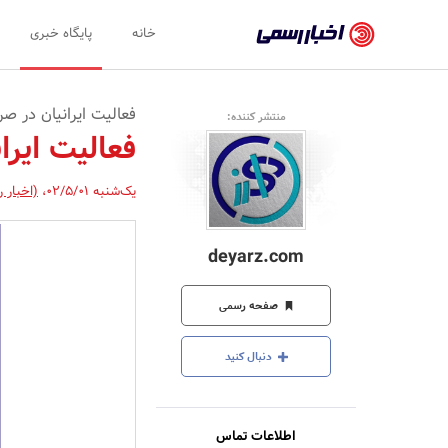
اخبار
خانه
پایگاه خبری
رسمی
-
فعالیت ایرانیان در صرافی 
منتشر کننده:
اخبار
فعالیت ایرانی
تایید
یک‌شنبه 02/5/01
،
(اخبار 
شده
شرکت‌ها،
deyarz.com
سازمان‌ها
و
صفحه رسمی
روابط
دنبال کنید
عمومی‌ها
اطلاعات تماس