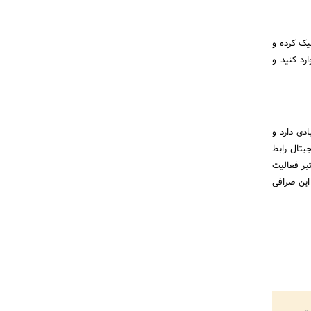
 خود شوید و گزینه Account را انتخاب و بعد بر روی گزینه Deposit and Withdraw کلیک کرده و
ارد کنید و
دی دارد و
جیتال رابط
تبر فعالیت
این صرافی