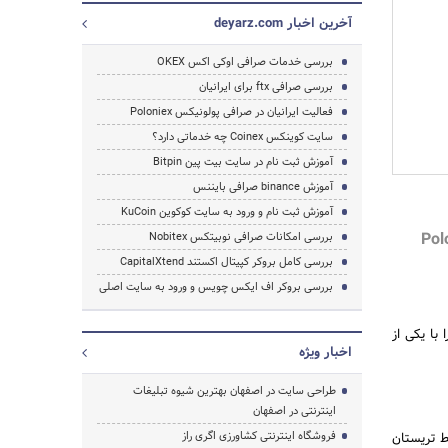
آخرین اخبار deyarz.com
بررسی خدمات صرافی اوکی اکس OKEX
بررسی صرافی ftx برای ایرانیان
فعالیت ایرانیان در صرافی پولونیکس Poloniex
سایت کوینکس Coinex چه خدماتی دارد؟
آموزش ثبت نام در سایت بیت پین Bitpin
آموزش binance صرافی بایننس
آموزش ثبت نام و ورود به سایت کوکوین KuCoin
بررسی امکانات صرافی نوبیتکس Nobitex
بررسی کامل بروکر کپیتال اکستند CapitalXtend
بررسی بروکر اف ایکس چویس و ورود به سایت اصلی
با یکی از
اخبار ویژه
طراحی سایت در اصفهان بهترین شیوه تبلیغات
اینترنتی در اصفهان
فروشگاه اینترنتی کشاورزی اگری راز
 دیجیتال توسط تریستان