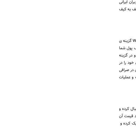
ران ایرانی
کیف به کیف
برای واریز ارز دیجیتال به صرافی پولونیکس ابتدا وارد حساب کاربری خود در این صرافی شده و از بخش ولت Wallet گزینه ی
کیف پول شما
 در گزینه
ل خود را در
 در صرافی
ت و عملیات
بال کرده و
د قیمت آن
ی گزینه خرید و یا فروش در صرافی ایرانی و در صرافی بین الملل Buy و یا Sell کلیک کرده و