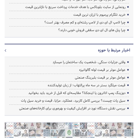
رونمایی از سایت بلوباکس با هدف خدمات پرداخت سریع با نازلترین قیمت
خرید تلگرام پرمیوم با ارزان ترین قیمت
چرا لامپ ال ای دی از لامپ رشته‌ای و کم مصرف بهتر است؟
چرا پنل های ال ای دی سقفی فروش خوبی دارند؟
اخبار مرتبط با حوزه
وقتی جزئیات سنگی، شخصیت یک ساختمان را میسازد
عوامل موثر بر قیمت لوله گالوانیزه
عوامل موثر بر قیمت بلبرینگ صنعتی
قیمت میلگرد بستر در سه ماه پرالتهاب؛ از زبان تولیدکننده
دوزینگ پمپ اتاترون یا اینجکتا؟ مقایسه‌ای که قبل از خرید باید بخوانید
سیل پات چیست؟ بررسی کامل کاربرد، عملکرد، مزایا، قیمت و خرید سیل پات
بررسی نقش دستگاه نورد در افزایش کیفیت و بهره‌وری برای کارخانه‌های صنعتی