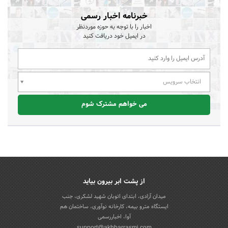
خبرنامه اخبار رسمی
اخبار را با توجه به حوزه موردنظر
در ایمیل خود دریافت کنید
انتخاب سرویس
می خواهم مشترک شوم
از پشت ابر بیرون بیاید
میدان آزادی، ابتدای اتوبان شهید لشکری، جنب
ایستگاه مترو بیمه، کارخانه نوآوری، ساختمان هم
آوا، اخباررسمی
support@akhbarrasmi.com