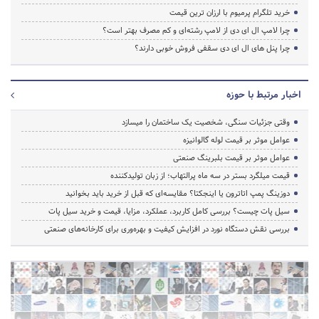
خرید تلگرام پرمیوم با ارزان ترین قیمت
چرا لامپ ال ای دی از لامپ رشته‌ای و کم مصرف بهتر است؟
چرا پنل های ال ای دی سقفی فروش خوبی دارند؟
اخبار مرتبط با حوزه
وقتی جزئیات سنگی، شخصیت یک ساختمان را میسازد
عوامل موثر بر قیمت لوله گالوانیزه
عوامل موثر بر قیمت بلبرینگ صنعتی
قیمت میلگرد بستر در سه ماه پرالتهاب؛ از زبان تولیدکننده
دوزینگ پمپ اتاترون یا اینجکتا؟ مقایسه‌ای که قبل از خرید باید بخوانید
سیل پات چیست؟ بررسی کامل کاربرد، عملکرد، مزایا، قیمت و خرید سیل پات
بررسی نقش دستگاه نورد در افزایش کیفیت و بهره‌وری برای کارخانه‌های صنعتی