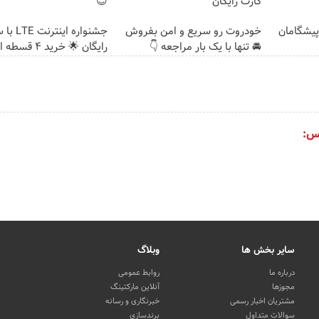
کارت رایگان
😍
ت پیشگامان
خودروت رو سریع و امن بفروش
جشنواره ا
🚘 تنها با یک بار مراجعه 👇
رایگان 🌟 خرید 4 قسطه اسنپ پی
س:
سایر بخش ها
وبلاگ
درباره ما
روابط عمومی
مجوزها
آنلاین مارکتینگ
مشتریان اخبار رسمی
خبرنگاری و رسانه
سوالات متداول
برندسازی