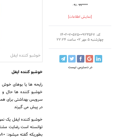
۰۹۱۰۹۹*****
[نمایش اطلاعات]
کد: 140207057500923567
چهارشنبه 5 مهر 02 ساعت 22:24
خوشبو کننده ایفل
در دسترس نیست
خوشبو کننده ایفل
رایحه ها یا بوهای خوش ه
خوشبو کننده ها حال و هو
سرویس بهداشتی برای همه آ
در پیش می گیرند
خوشبو کننده ایفل یک نمو
توانسته است رضایت مشتری
ب