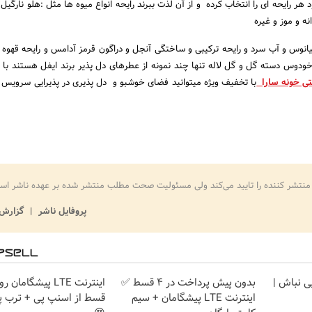
هر رایحه ای را انتخاب کرده و از آن لذت ببرند رایحه انواع میوه ها مثل :هلو نارگیل 
ه و موز و غیره
نوس و آب سرد و رایحه ترکیبی و ساختگی آنجل و دراگون قرمز آدامس و رایحه قهوه و
خودوس دسته گل و گل لاله تنها چند نمونه از عطرهای دل پذیر برند ایفل هستند با 
نتی خونه سارا
با تخفیف ویژه میتوانید فضای خوشبو و دل پذیری در پذیرایی سرویس 
منتشر کننده را تایید می‌کند ولی مسئولیت صحت مطلب منتشر شده بر عهده ناشر اس
پروفایل ناشر
گزارش 
یی نباش |
بدون پیش پرداخت در 4 قسط ✅
اینترنت LTE پیشگامان + سیم
قسط از اسنپ پی + ترب پ