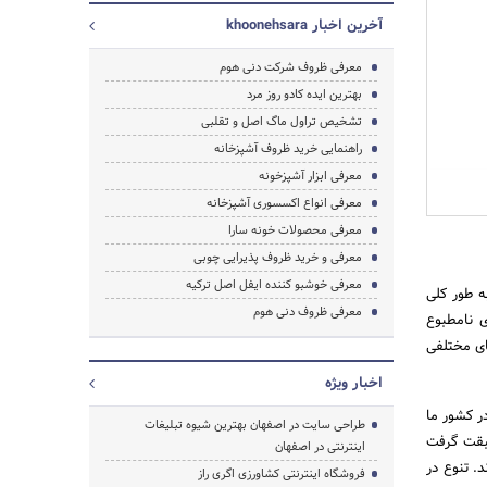
آخرین اخبار khoonehsara
معرفی ظروف شرکت دنی هوم
بهترین ایده کادو روز مرد
تشخیص تراول ماگ اصل و تقلبی
راهنمایی خرید ظروف آشپزخانه
معرفی ابزار آشپزخونه
جستجو
معرفی انواع اکسسوری آشپزخانه
معرفی محصولات خونه سارا
معرفی و خرید ظروف پذیرایی چوبی
معرفی خوشبو کننده ایفل اصل ترکیه
ه طور کلی
معرفی ظروف دنی هوم
ی نامطبوع
ای مختلفی
اخبار ویژه
ر کشور ما
طراحی سایت در اصفهان بهترین شیوه تبلیغات
سبقت گرفت
اینترنتی در اصفهان
اند. تنوع در
فروشگاه اینترنتی کشاورزی اگری راز