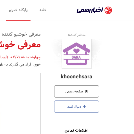
اخبار
خانه
پایگاه خبری
رسمی
-
معرفی خوشبو کننده ا
منتشر کننده:
اخبار
معرفی خوشب
تایید
چهارشنبه 02/7/05
،
(اخبا
شده
خوی افراد می گذارند به طو
شرکت‌ها،
khoonehsara
سازمان‌ها
و
صفحه رسمی
روابط
دنبال کنید
عمومی‌ها
اطلاعات تماس