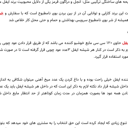
ایحه های ساختگی ترکیبی مثل: آنجل و دراگون قرمز یکی از دلایل محبوبیت برند ایفل م
ت این برند کارایی و توانایی آن در از بین بردن بوی نامطبوع است که با سفارش و
خر
همیشه از شر بوی نامطبوع سرویس بهداشتی و حمام و حتی محل کار خلاص شد
یفل
حاوی 120 سی سی مایع خوشبو کننده می باشد که از طریق قرار دادن عود چوبی ر
محیط پخش می شود و لازم به ذکر است در کنار هر شیشه ایفل 3عدد عود چوبی قرار گرفته است تا
ورد استفاده قرار گیرد.
ننده ایفل خیلی راحت بوده و با داغ کردن یک عدد میخ آهنی میتوان شکافی به انداز
 داخل شیشه قرار داد نکته لازم به ذکر این است که در داخل هر شیشه ایفل باید یک عدد
دادن همه عود ها بصورت همزمان در مدت زمان کوتاهتر از حد انتظار مایع داخل 
 تنوع زیادی که ایجاد کرده است این حق انتخاب را به مشتری های خود میدهد که بتوان