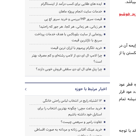
یباشد.
ایده های طلایی برای کسب درآمد از اینستاگرام
خدمات سایت انجام پروژه ماهان
ید خوشبو
قیمت سرور HP/بررسی و خرید سرور اچ پی
هر زبانی، هر زمانی، هر کجا، هر جور که راحتید!
رونمایی از سایت بلوباکس با هدف خدمات پرداخت
سریع با نازلترین قیمت
ایحه آن در
خرید تلگرام پرمیوم با ارزان ترین قیمت
 در صورت شکستن یا از
چرا لامپ ال ای دی از لامپ رشته‌ای و کم مصرف بهتر
است؟
چرا پنل های ال ای دی سقفی فروش خوبی دارند؟
ه قطر عود
اخبار مرتبط با حوزه
 عود قرار
شیشه تمام
۱۲ اشتباه رایج در انتخاب لباس راحتی خانگی
خرید ساعت مچی؛ چگونه بهترین انتخاب را برای
استایل خود داشته باشیم
تفاوت رامپر و سرهمی چیست؟
خرید عینک آفتابی زنانه و مردانه به صورت اقساطی
د با توجه
بدون پیش‌پرداخت