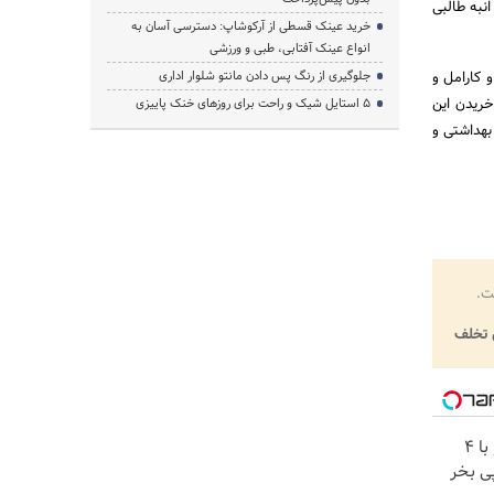
انبه طالبی
خرید عینک قسطی از آرکوشاپ: دسترسی آسان به
انواع عینک آفتابی، طبی و ورزشی
 کارامل و
جلوگیری از رنگ پس دادن مانتو شلوار اداری
خریدن این
۵ استایل شیک و راحت برای روزهای خنک پاییزی
بهداشتی و
ت.
تخلف
اینترنت LTE پیشگامان رو با 4
ی بخر