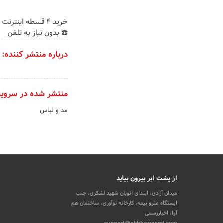
خرید 4 قسطه اینترن
☎️ بدون نیاز به تلفن
درباره منتشر کننده:
منتشر شده در سروی
مد و لباس
از پشت ابر بیرون بیاید
میدان آزادی، ابتدای اتوبان شهید لشکری، جنب
ایستگاه مترو بیمه، کارخانه نوآوری، ساختمان هم
آوا، اخباررسمی