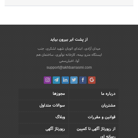
از پشت ابر بیرون بیاید
میدان آزادی، ابتدای اتوبان شهید لشکری، جنب
ایستگاه مترو بیمه، کارخانه نوآوری، ساختمان هم
آوا، اخباررسمی
support@akhbarrasmi.com
درباره ما
مجوزها
مشتریان
سوالات متداول
قوانین و مقررات
وبلاگ
از رپورتاژ آگهی تا کمپین
رپورتاژ آگهی
رسانه ای