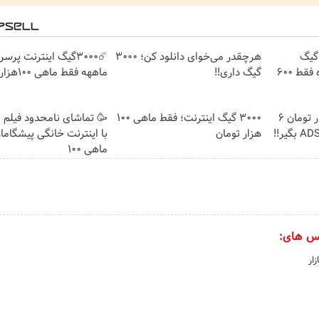
⏳فرصت محدود!! 3000گیگ
هرچقدر می‌خوای دانلود کن؛ 3000
اینترنت خانگی 180 روزه فقط 600
گیگ داری!!
ماههه فقط ماهی 100هزارتومان!!
🎉با ماهی فقط 100 هزار تومان 6
3000 گیگ اینترنت؛ فقط ماهی 100
🥳 تماشای نامحدود فیلم 
هزار تومان
با اینترنت خانگی پیشگاما
ماهی 100
س های:
ار