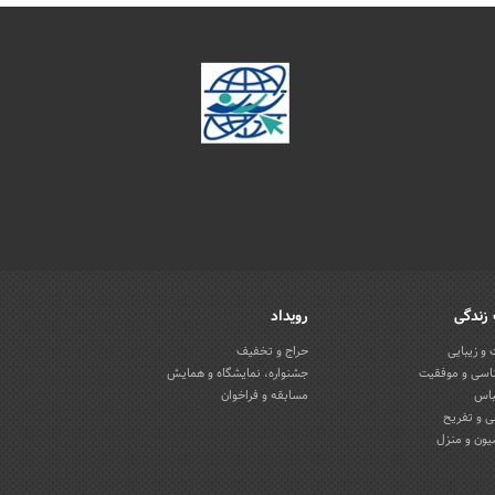
زندگی
رویداد
و زیبایی
حراج و تخفیف
اسی و موفقیت
جشنواره، نمایشگاه و همایش
باس
مسابقه و فراخوان
 و تفریح
یون و منزل