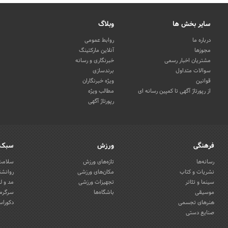
سایر بخش ها
وبلاگ
درباره ما
روابط عمومی
مجوزها
آنلاین مارکتینگ
مشتریان اخبار رسمی
خبرنگاری و رسانه
سوالات متداول
برندسازی
قوانین
ویژه خبرنگاران
از رپورتاژ آگهی تا کمپین رسانه ای
مطالب ویژه
رپورتاژ آگهی
فرهنگی
ورزش
سبک 
رسانه‌ها
تازه‌های ورزش
سلامت 
نشریات و کتاب
مکان‌های ورزشی
روانشن
سینما و تئاتر
تجهیزات ورزشی
مد و ل
موسیقی
باشگاه‌ها
سرگرمی
هنرهای تجسمی
دکوراس
صنایع دستی