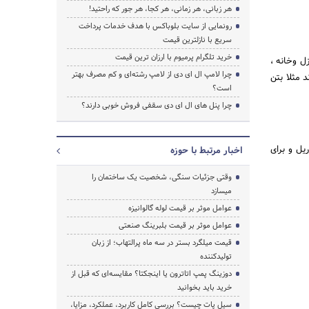
هر زبانی، هر زمانی، هر کجا، هر جور که راحتید!
رونمایی از سایت بلوباکس با هدف خدمات پرداخت
سریع با نازلترین قیمت
خرید تلگرام پرمیوم با ارزان ترین قیمت
زل وخانه ،
چرا لامپ ال ای دی از لامپ رشته‌ای و کم مصرف بهتر
د مثلا بتن
است؟
چرا پنل های ال ای دی سقفی فروش خوبی دارند؟
یل و برای
اخبار مرتبط با حوزه
وقتی جزئیات سنگی، شخصیت یک ساختمان را
میسازد
عوامل موثر بر قیمت لوله گالوانیزه
عوامل موثر بر قیمت بلبرینگ صنعتی
قیمت میلگرد بستر در سه ماه پرالتهاب؛ از زبان
تولیدکننده
دوزینگ پمپ اتاترون یا اینجکتا؟ مقایسه‌ای که قبل از
خرید باید بخوانید
سیل پات چیست؟ بررسی کامل کاربرد، عملکرد، مزایا،