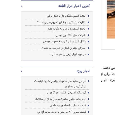
آخرین اخبار ابزار قطعه
نکات ایمنی هنگام کار با ابزار برقی
تفاوت بتن کن با چکش تخریب در چیست؟
نحوه استفاده از دریل+ نکات مهم
شرکت ابزار PAP پی ای پی
ذغال ابزار برقی |کاربرد+ نحوه تعویض
معرفی بهترین ابزار در تخریب ساختمان
در مورد ابزار برقی بیشتر بدانید.
می دهند .
اخبار ویژه
ت برقی از
جستجو
رند. کار و
طراحی سایت در اصفهان بهترین شیوه تبلیغات
اینترنتی در اصفهان
فروشگاه اینترنتی کشاورزی اگری راز
ایده های طلایی برای کسب درآمد از اینستاگرام
خدمات سایت انجام پروژه ماهان
قیمت سرور HP/بررسی و خرید سرور اچ پی