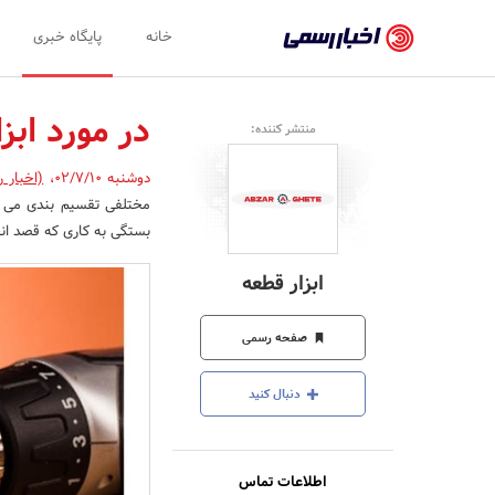
اخبار
خانه
پایگاه خبری
رسمی
-
در مورد ابزا
منتشر کننده:
اخبار
دوشنبه 02/7/10
،
(اخبار 
تایید
مختلفی تقسیم بندی می شو
شده
بستگی به کاری که قصد انجام
شرکت‌ها،
ابزار قطعه
سازمان‌ها
و
صفحه رسمی
روابط
دنبال کنید
عمومی‌ها
اطلاعات تماس