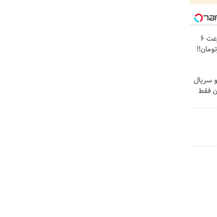
☄️3000گیگ اینترنت پرسرعت 6
و سریال
ن فقط