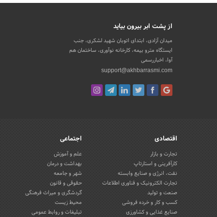
از پشت ابر بیرون بیاید
میدان آزادی، ابتدای اتوبان شهید لشکری، جنب
ایستگاه مترو بیمه، کارخانه نوآوری، ساختمان هم
آوا، اخباررسمی
support@akhbarrasmi.com
اقتصادی
اجتماعی
تجارت و بازار
علم و آموزش
کارآفرینی و استارتاپ
بهداشت و درمان
نفت، انرژی و صنایع وابسته
شهر و جامعه
تجارت الکترونیک و فناوری اطلاعات
حقوقی و قانون
صنعت و تولید
گردشگری و میراث فرهنگی
کسب و کار و خرده فروشی
محیط زیست
صنایع غذایی و کشاورزی
تبلیغات و روابط عمومی