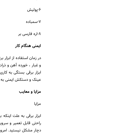
6-پولیش
7-سمباده
8-اره فارسی بر
ایمنی هنگام کار
در زمان استفاده از ابزار ب
و غبار ، خورده آهن و ذرا
ابزار برقی بستگی به کاری
عینک و دستکش ایمنی به ه
مزایا و معایب
مزایا
ابزار برقی به علت اینکه ب
راحتی قابل تعمیر و سروی
دچار مشکل نیستید. امروزه