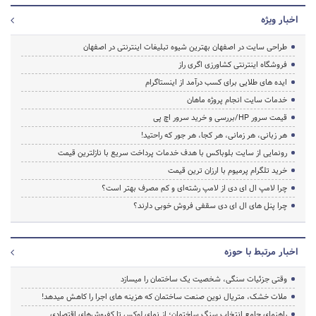
اخبار ویژه
طراحی سایت در اصفهان بهترین شیوه تبلیغات اینترنتی در اصفهان
فروشگاه اینترنتی کشاورزی اگری راز
ایده های طلایی برای کسب درآمد از اینستاگرام
خدمات سایت انجام پروژه ماهان
قیمت سرور HP/بررسی و خرید سرور اچ پی
هر زبانی، هر زمانی، هر کجا، هر جور که راحتید!
رونمایی از سایت بلوباکس با هدف خدمات پرداخت سریع با نازلترین قیمت
خرید تلگرام پرمیوم با ارزان ترین قیمت
چرا لامپ ال ای دی از لامپ رشته‌ای و کم مصرف بهتر است؟
چرا پنل های ال ای دی سقفی فروش خوبی دارند؟
اخبار مرتبط با حوزه
وقتی جزئیات سنگی، شخصیت یک ساختمان را میسازد
ملات خشک، متریال نوین صنعت ساختمان که هزینه‌ های اجرا را کاهش میدهد!
راهنمای جامع انتخاب سنگ ساختمان؛ از نمای لوکس تا کفپوش‌های اقتصادی