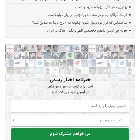
بهترین نمایندگی ایزوگام خرید و نصب
قیمت میلگرد بستر در سه ماه پرالتهاب؛ از زبان تولیدکننده
ساختمانی که قرار بود ویران شود؛ چگونه به «برج تایتان» تبدیل شد؟
خونه چی اولین پلتفرم تخصصی آگهی رایگان املاک در ایران
خبرنامه اخبار رسمی
اخبار را با توجه به حوزه موردنظر
در ایمیل خود دریافت کنید
انتخاب سرویس
می خواهم مشترک شوم