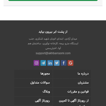
از پشت ابر بیرون بیاید
میدان آزادی، ابتدای اتوبان شهید لشکری، جنب
ایستگاه مترو بیمه، کارخانه نوآوری، ساختمان هم
آوا، اخباررسمی
support@akhbarrasmi.com
درباره ما
مجوزها
مشتریان
سوالات متداول
قوانین و مقررات
وبلاگ
از رپورتاژ آگهی تا کمپین
رپورتاژ آگهی