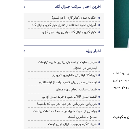
آخرین اخبار شرکت جنرال گلد
چگونه صدای کولر گازی را کم کنیم؟
آموزش نحوه استفاده از کنترل کولر گازی جنرال گلد
کولر گازی جنرال گلد بهترین برند کولر گازی
اخبار ویژه
طراحی سایت در اصفهان بهترین شیوه تبلیغات
جستجو
اینترنتی در اصفهان
 برندها و
فروشگاه اینترنتی کشاورزی اگری راز
د. در این
ایده های طلایی برای کسب درآمد از اینستاگرام
م در خرید
خدمات سایت انجام پروژه ماهان
قیمت سرور HP/بررسی و خرید سرور اچ پی
هر زبانی، هر زمانی، هر کجا، هر جور که راحتید!
رونمایی از سایت بلوباکس با هدف خدمات پرداخت
ن و کیفیت
سریع با نازلترین قیمت
خرید تلگرام پرمیوم با ارزان ترین قیمت