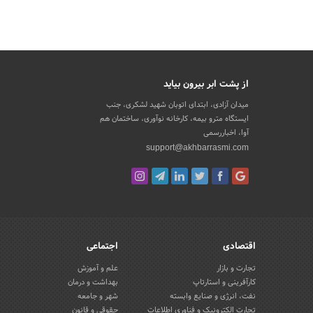
از پشت ابر بیرون بیاید
میدان آزادی، ابتدای اتوبان شهید لشکری، جنب
ایستگاه مترو بیمه، کارخانه نوآوری، ساختمان هم
آوا، اخباررسمی
support@akhbarrasmi.com
اقتصادی
اجتماعی
تجارت و بازار
علم و آموزش
کارآفرینی و استارتاپ
بهداشت و درمان
نفت، انرژی و صنایع وابسته
شهر و جامعه
تجارت الکترونیک و فناوری اطلاعات
حقوقی و قانون