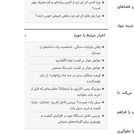
چرا لامپ ال ای دی از لامپ رشته‌ای و کم مصرف بهتر
دن فضاهای
است؟
چرا پنل های ال ای دی سقفی فروش خوبی دارند؟
جنبه مواد
اخبار مرتبط با حوزه
وقتی جزئیات سنگی، شخصیت یک ساختمان را
میسازد
عوامل موثر بر قیمت لوله گالوانیزه
عوامل موثر بر قیمت بلبرینگ صنعتی
قیمت میلگرد بستر در سه ماه پرالتهاب؛ از زبان
تولیدکننده
دوزینگ پمپ اتاترون یا اینجکتا؟ مقایسه‌ای که قبل از
ی‌کند تا
خرید باید بخوانید
سیل پات چیست؟ بررسی کامل کاربرد، عملکرد، مزایا،
قیمت و خرید سیل پات
 را فراهم
بررسی نقش دستگاه نورد در افزایش کیفیت و
بهره‌وری برای کارخانه‌های صنعتی
 جلوگیری