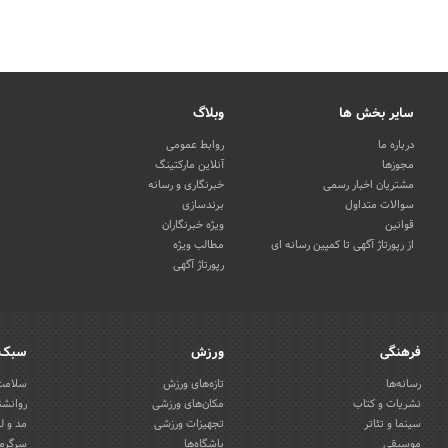
سایر بخش ها
وبلاگ
درباره ما
روابط عمومی
مجوزها
آنلاین مارکتینگ
مشتریان اخبار رسمی
خبرنگاری و رسانه
سوالات متداول
برندسازی
قوانین
ویژه خبرنگاران
از رپورتاژ آگهی تا کمپین رسانه ای
مطالب ویژه
رپورتاژ آگهی
فرهنگی
ورزش
سبک 
رسانه‌ها
تازه‌های ورزش
سلامت 
نشریات و کتاب
مکان‌های ورزشی
روانشن
سینما و تئاتر
تجهیزات ورزشی
مد و ل
موسیقی
باشگاه‌ها
سرگرمی