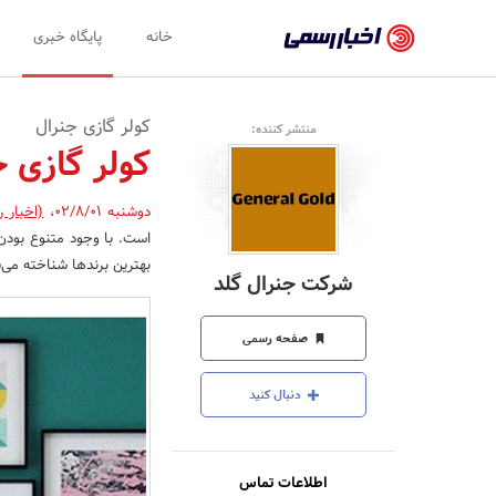
اخبار
خانه
پایگاه خبری
رسمی
-
کولر گازی جنرال
منتشر کننده:
اخبار
کولر گازی ج
تایید
دوشنبه 02/8/01
،
(اخبار 
شده
است. با وجود متنوع بودن 
شرکت‌ها،
بهترین برندها شناخته می‌
شرکت جنرال گلد
سازمان‌ها
و
صفحه رسمی
روابط
دنبال کنید
عمومی‌ها
اطلاعات تماس