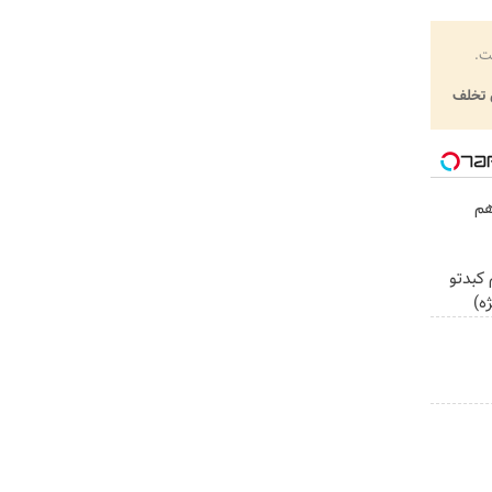
ت.
تخلف
هم
کبدتو
ه)