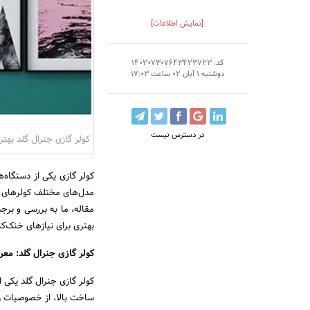
[نمایش اطلاعات]
کد: 140207307643423723
دوشنبه 1 آبان 02 ساعت 17:03
در دسترس نیست
کولر گازی جنرال گلد بهتری
کولر گازی یکی از دستگاه‌ه
مدل‌های مختلف کولرهای گاز
مقاله، ما به بررسی و برجس
بهتری برای نیازهای خنک‌کن
کولر گازی جنرال گلد: معرف
کولر گازی جنرال گلد یکی 
ساخت بالا، از خصوصیات زی