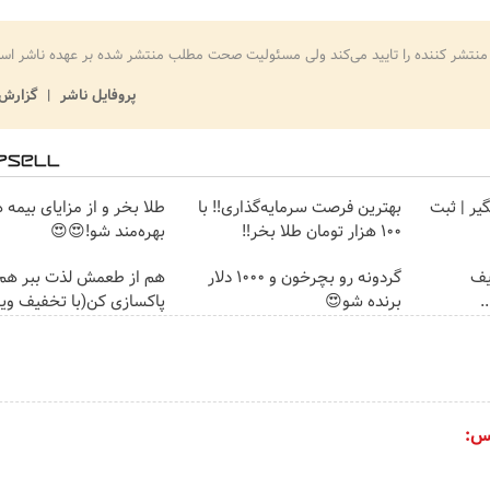
منتشر کننده را تایید می‌کند ولی مسئولیت صحت مطلب منتشر شده بر عهده ناشر اس
پروفایل ناشر
گزارش 
گیر | ثبت
بهترین فرصت سرمایه‌گذاری‼️ با
طلا بخر و از مزایای بیمه 
100 هزار تومان طلا بخر‼️
بهره‌مند شو!😍😍
یف
گردونه رو بچرخون و 1000 دلار
هم از طعمش لذت ببر هم 
.
برنده شو😍
پاکسازی کن(با تخفیف ویژ
س: