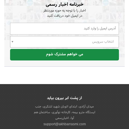
خبرنامه اخبار رسمی
اخبار را با توجه به حوزه موردنظر
در ایمیل خود دریافت کنید
انتخاب سرویس
می خواهم مشترک شوم
از پشت ابر بیرون بیاید
میدان آزادی، ابتدای اتوبان شهید لشکری، جنب
ایستگاه مترو بیمه، کارخانه نوآوری، ساختمان هم
آوا، اخباررسمی
support@akhbarrasmi.com