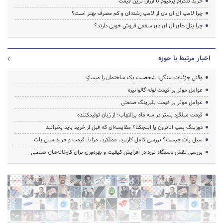
خرید تلگرام پرمیوم با ارزان ترین قیمت
چرا لامپ ال ای دی از لامپ رشته‌ای و کم مصرف بهتر است؟
چرا پنل های ال ای دی سقفی فروش خوبی دارند؟
اخبار مرتبط با حوزه
وقتی جزئیات سنگی، شخصیت یک ساختمان را میسازد
عوامل موثر بر قیمت لوله گالوانیزه
عوامل موثر بر قیمت بلبرینگ صنعتی
قیمت میلگرد بستر در سه ماه پرالتهاب؛ از زبان تولیدکننده
دوزینگ پمپ اتاترون یا اینجکتا؟ مقایسه‌ای که قبل از خرید باید بخوانید
سیل پات چیست؟ بررسی کامل کاربرد، عملکرد، مزایا، قیمت و خرید سیل پات
بررسی نقش دستگاه نورد در افزایش کیفیت و بهره‌وری برای کارخانه‌های صنعتی