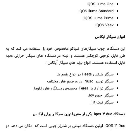
IQOS iluma One
IQOS iluma Standard
IQOS iluma Prime
IQOS Veev
انواع سیگار آیکاس
این دستگاه، چوب سیگارهای تنباکو مخصوص خود را استفاده می کند که به
طرز قابل توجهی کوچکتر هستند و البته در دستگاه های سیگار حرارتی iqos
قابل استفاده هستند. انواع برند های سیگار آیکاس :
سیگار هیتس Heets در انواع طعم ها
سیگار نوسو Nuso دارای طعم های مختلف
سیگار ترا / تریا Terea مخصوص دستگاه های ایلوما
سیگار جوی Joy
سیگار فیت Fiit
دستگاه iqos 3 duo یکی از معروفترین سیگا ر برقی آیکاس
IQOS 3 Duo اولین دستگاه مبتنی بر شارژر جیبی است که امکان می دهد دو