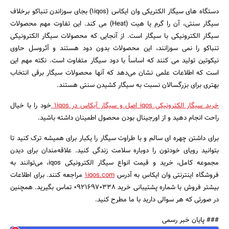
دستگاه های سیگار الکتریکی وان ایکاس (1iqos) بجای سوزاندن تنباکو برخلاف
سیگار سنتی، آن را گرم یا هیت (Heat) می کند. این تفاوت مهم محصولات
سیگار الکترونیکی با سیگار است. از آنجایی که محصولات سیگار الکترونیکی
تنباکو را نمی سوزانند، این محصولات بدون دود هستند و آئروسل حاوی
نیکوتین تولید می کنند که اساساً با دود سیگار متفاوت است. نکته مهم این
است که اطلاعات علمی نشان می‌دهد که آنها محصولات سیگار برقی انتخاب
بهتری برای بزرگسالان نسبت به سیگار کشیدن سنتی هستند.
خرید سیگار الکترونیکی iqos اصل و سیگار آیکاس در 1iqos
خود را با خیال
راحت انجام دهید و از اورجینال بودن محصول اطمینان داشته باشید.
برای داشتن چهره ای سالم و با طراوت سیگار را یکبار برای همیشه ترک کنید تا
بتوانید رویای خودتون را دوباره سلامت زندگی کنید. علاقه‌مندان برای دیدن
مجموعه کامل، خرید و قیمت انواع سیگار الکترونیکی iqos، می‌توانند به
فروشگاه اینترنتی وان ایکاس به آدرس
1iqos.com
مراجعه کنند. برای اطلاعات
بیشتر فروش با شماره پشتیبانی خرید 09216970338 تماس بگیرید. همچنین
در صورتی که هر سوالی دارید با ما مطرح کنید.
### پایان خبر رسمی