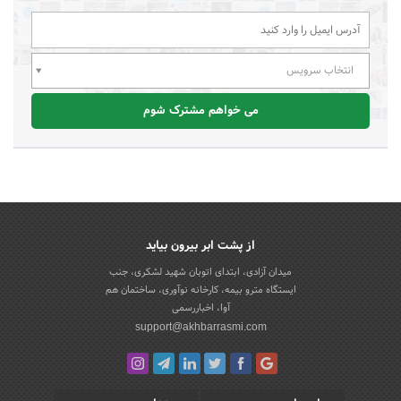
انتخاب سرویس
می خواهم مشترک شوم
از پشت ابر بیرون بیاید
میدان آزادی، ابتدای اتوبان شهید لشکری، جنب
ایستگاه مترو بیمه، کارخانه نوآوری، ساختمان هم
آوا، اخباررسمی
support@akhbarrasmi.com