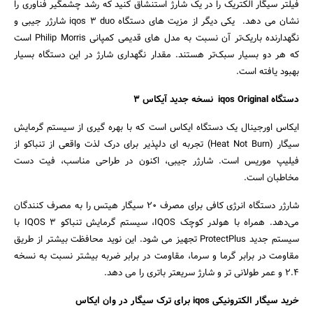
فیلتر سیگار الکتریک را در یک شارژ استنشاق کنید که رشد چشمگیر فناوری را
نشان می دهد. یکی دیگر از مزیت های دستگاه iqos 3 duo شارژر جیبی و
نگهدارنده باریک‌تر آن نسبت به مدل های قدیمی کمپانی Philip Morris است
که هر دو بسیار سبک‌تر هستند. مقدار نگهداری شارژ در این دستگاه بسیار
بهبود یافته است.
دستگاه iqos Original نسخه جدید آیکاس 3
ایکاس اورجینال یک دستگاه ایکاس است که با بهره گیری از سیستم گرمایش
سیگار (Heat Not Burn) تجربه ای دلپذیر برای درک لذت واقعی از تنباکو از
فیلیپ موریس است. شارژر جیبی، اکنون در طراحی مناسب، فیت دست
مخاطبان است.
شارژر دستگاه انرژی کافی برای مصرف 20 سیگار هیتس را به مصرف کنندگان
می‌دهد. همراه با هولدر کوچک IQOS، سیستم گرمایش تنباکو IQOS 3 با
سیستم جدید ProtectPlus تجهیز می شود. این نوید محافظت بیشتر از طریق
مقاومت در برابر گرما و سرما، مقاومت در برابر ضربه بیشتر نسبت به نسخه
2.4 و عمر طولانی تر و شارژ سریعتر باتری را می دهد.
خرید سیگار الکترونیکی iqos برای ترک سیگار در وان ایکاس