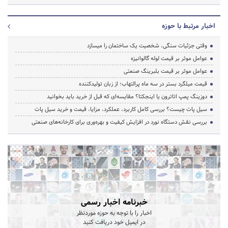
اخبار مرتبط با حوزه
وقتی جزئیات سنگی، شخصیت یک ساختمان را میسازد
عوامل موثر بر قیمت لوله گالوانیزه
عوامل موثر بر قیمت بلبرینگ صنعتی
قیمت میلگرد بستر در سه ماه پرالتهاب؛ از زبان تولیدکننده
دوزینگ پمپ اتاترون یا اینجکتا؟ مقایسه‌ای که قبل از خرید باید بخوانید
سیل پات چیست؟ بررسی کامل کاربرد، عملکرد، مزایا، قیمت و خرید سیل پات
بررسی نقش دستگاه نورد در افزایش کیفیت و بهره‌وری برای کارخانه‌های صنعتی
خبرنامه اخبار رسمی
اخبار را با توجه به حوزه موردنظر
در ایمیل خود دریافت کنید