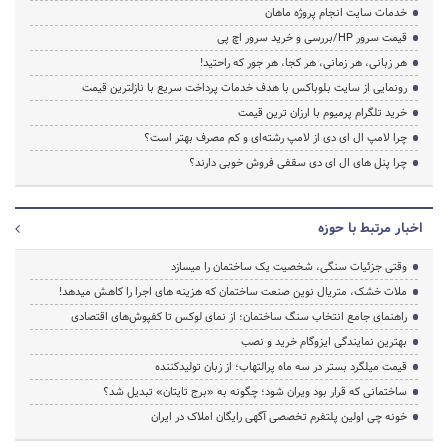
خدمات سایت انجام پروژه ماهان
قیمت سرور HP/بررسی و خرید سرور اچ پی
هر زبانی، هر زمانی، هر کجا، هر جور که راحتید!
رونمایی از سایت بلوباکس با هدف خدمات پرداخت سریع با نازلترین قیمت
خرید تلگرام پرمیوم با ارزان ترین قیمت
چرا لامپ ال ای دی از لامپ رشته‌ای و کم مصرف بهتر است؟
چرا پنل های ال ای دی سقفی فروش خوبی دارند؟
اخبار مرتبط با حوزه
وقتی جزئیات سنگی، شخصیت یک ساختمان را میسازد
ملات خشک، متریال نوین صنعت ساختمان که هزینه‌ های اجرا را کاهش میدهد!
راهنمای جامع انتخاب سنگ ساختمان؛ از نمای لوکس تا کفپوش‌های اقتصادی
بهترین نمایندگی ایزوگام خرید و نصب
قیمت میلگرد بستر در سه ماه پرالتهاب؛ از زبان تولیدکننده
ساختمانی که قرار بود ویران شود؛ چگونه به «برج تایتان» تبدیل شد؟
خونه چی اولین پلتفرم تخصصی آگهی رایگان املاک در ایران