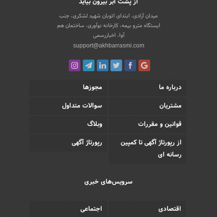
از پشت ابر بیرون بیاید
میدان آزادی، ابتدای اتوبان شهید لشکری، جنب
ایستگاه مترو بیمه، کارخانه نوآوری، ساختمان هم
آوا، اخباررسمی
support@akhbarrasmi.com
درباره ما
مجوزها
مشتریان
سوالات متداول
قوانین و مقررات
وبلاگ
از رپورتاژ آگهی تا کمپین
رپورتاژ آگهی
رسانه ای
سرویس‌های خبری
اقتصادی
اجتماعی