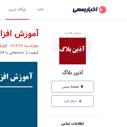
اخبار
خانه
پایگاه خبری
رسمی
-
آموزش افزایش
منتشر کننده:
اخبار
چهارشنبه 02/8/17
،
(اخبا
تایید
کیفیت از دامنه‌هایی با DA بالاتر از دامنه خود بگیرید.
شده
شرکت‌ها،
آذین بلاگ
سازمان‌ها
و
صفحه رسمی
روابط
دنبال کنید
عمومی‌ها
اطلاعات تماس