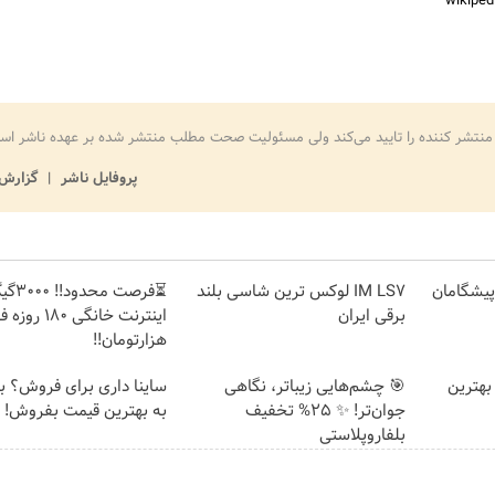
منتشر کننده را تایید می‌کند ولی مسئولیت صحت مطلب منتشر شده بر عهده ناشر اس
پروفایل ناشر
گزارش 
ت پیشگامان
IM LS7 لوکس ترین شاسی بلند
⏳فرصت محدود!
برقی ایران
هزارتومان!!
بهترین
🎯 چشم‌هایی زیباتر، نگاهی
ساینا داری برای فروش؟ با 
جوان‌تر! ✨ 25% تخفیف
به بهترین قیمت بفروش!
بلفاروپلاستی