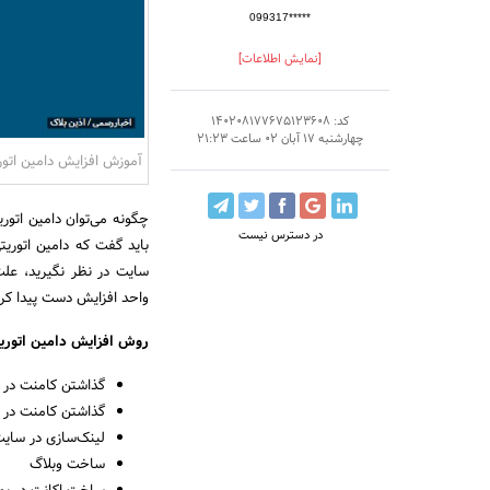
099317*****
[نمایش اطلاعات]
کد: 140208177675123608
چهارشنبه 17 آبان 02 ساعت 21:23
آموزش افزایش دامین اتور
در دسترس نیست
باید گفت که دامین اتوریت
واحد افزایش دست پیدا کرد
روش افزایش دامین اتوری
گذاشتن کامنت در سا
گذاشتن کامنت در سا
لینک‌سازی در سایت
ساخت وبلاگ