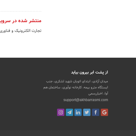
منتشر شده در سروی
تجارت الکترونیک و فناوری
از پشت ابر بیرون بیاید
میدان آزادی، ابتدای اتوبان شهید لشکری، جنب
ایستگاه مترو بیمه، کارخانه نوآوری، ساختمان هم
آوا، اخباررسمی
support@akhbarrasmi.com