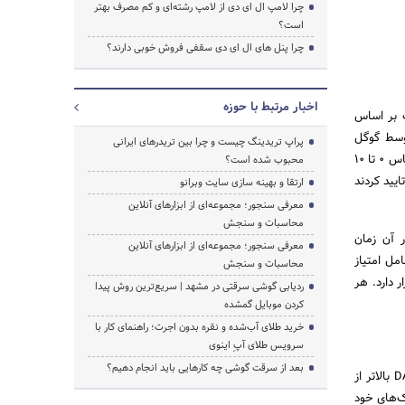
چرا لامپ ال ای دی از لامپ رشته‌ای و کم مصرف بهتر
است؟
چرا پنل های ال ای دی سقفی فروش خوبی دارند؟
اخبار مرتبط با حوزه
وب‌سایت بر اساس
توسط گوگل
پراپ تریدینگ چیست و چرا بین تریدرهای ایرانی
نیست. به یاد داریم گوگل در گذشته معیار اعتبار خود به نام PR یا رتبه صفحه داشت که امتیاز اعتباری را در مقیاس 0 تا 10
محبوب شده است؟
ایید کردند
ارتقا و بهینه سازی سایت وبرانو
معرفی سنجور؛ مجموعه‌ای از ابزارهای آنلاین
محاسبات و سنجش
ر آن زمان
معرفی سنجور؛ مجموعه‌ای از ابزارهای آنلاین
امل امتیاز
محاسبات و سنجش
Ahr، امتیاز اعتبار توسط SEMRush است. امتیاز دامنه اعتباری در محدوده 1 تا 100 قرار دارد. هر
ردیابی گوشی سرقتی در مشهد | سریع‌ترین روش پیدا
کردن موبایل گمشده
خرید طلای آب‌شده و نقره بدون اجرت؛ راهنمای کار با
سرویس طلای آپِ اینوی
بعد از سرقت گوشی چه کارهایی باید انجام دهیم؟
اگر سعی دارید دامین اتوریتی وب‌سایت خود را افزایش دهید، تلاش کنید لینک‌های با کیفیت از دامنه‌هایی با DA بالاتر از
 که لینک‌های خود