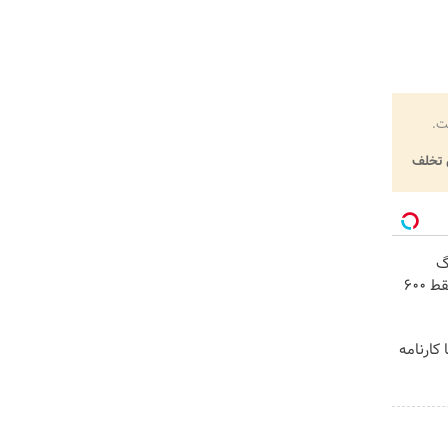
ت.
تخلف
! 3000گیگ
اینترنت خانگی 180 روزه فقط 600
کارنامه