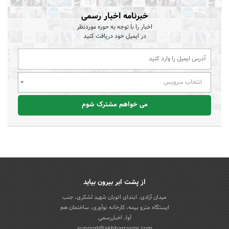
خبرنامه اخبار رسمی
اخبار را با توجه به حوزه موردنظر
در ایمیل خود دریافت کنید
انتخاب سرویس
می خواهم مشترک شوم
از پشت ابر بیرون بیاید
میدان آزادی، ابتدای اتوبان شهید لشکری، جنب
ایستگاه مترو بیمه، کارخانه نوآوری، ساختمان هم
آوا، اخباررسمی
support@akhbarrasmi.com