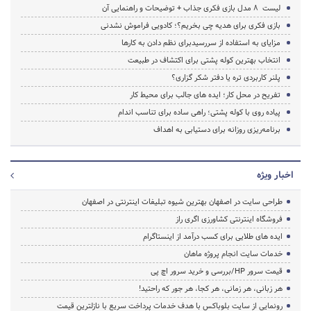
لیست 8 مدل بازی فکری جذاب + توضیحات و راهنمایی آن
بازی فکری برای هدیه چی بخریم؟؛ کادویی فراموش نشدنی
مزایای به استفاده از سررسیدبرای نظم دادن به کارها
انتخاب بهترین کوله پشتی برای اکتشاف در طبیعت
پلنر کاربردی تره یا دفتر شکر گزاری؟
تفریح در محل کار؛ ایده های جالب برای محیط کار
پیاده روی با کوله پشتی؛ راهی ساده برای تناسب اندام
برنامه‌ریزی روزانه برای دستیابی به اهداف
اخبار ویژه
طراحی سایت در اصفهان بهترین شیوه تبلیغات اینترنتی در اصفهان
فروشگاه اینترنتی کشاورزی اگری راز
ایده های طلایی برای کسب درآمد از اینستاگرام
خدمات سایت انجام پروژه ماهان
قیمت سرور HP/بررسی و خرید سرور اچ پی
هر زبانی، هر زمانی، هر کجا، هر جور که راحتید!
رونمایی از سایت بلوباکس با هدف خدمات پرداخت سریع با نازلترین قیمت