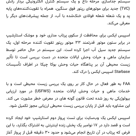
سیستم جداسازی مرحله داغ و یک سیستم کنترل الکترونیکی بردار رانش
(TVC) جدید برای موتورهای رپتور فوق سنگین، همراه با تقویت‌کننده‌های پایه
پد و یک شعله شعله فولادی خنک‌شده با آب، از جمله پیشرفت‌های دیگر را
معرفی می‌کند.
اسپیس ایکس برای محافظت از سکوی پرتاب مداری خود و موشک استارشیپ
در برابر ستون موتور قدرتمند ۳۳ موتور رپتور تقویت کننده مرحله اول، یک
سیستم جدید سیل آب اجرا کرده است. این سیستم در حال حاضر توسط
سازمان ماهی و حیات وحش ایالات متحده در دست بررسی است تا تأثیر
زیست محیطی آن بر پناهگاه حیات وحش بوکا چیکا در اطراف تأسیسات
Starbase اسپیس ایکس را درک کند.
FAA به طور فعال در حال کار بر روی یک بررسی زیست محیطی است و با
خدمات ماهی و حیات وحش ایالات متحده (USFWS) در مورد ارزیابی
بیولوژیکی به روز شده تحت قانون گونه های در معرض خطر مشورت می کند.
این مشاوره باید قبل از پایان بررسی زیست محیطی ارزیابی مجوز تکمیل شود.
اسپیس ایکس یک وب‌سایت برای تست پرواز دوم استارشیپ خود ایجاد کرده
است و قصد دارد در ۱۷ نوامبر یک پخش زنده اینترنتی به اشتراک بگذارد، با این
فرض که پرتاب در آن تاریخ انجام می‌شود و حدود ۳۰ دقیقه قبل از پرواز آغاز