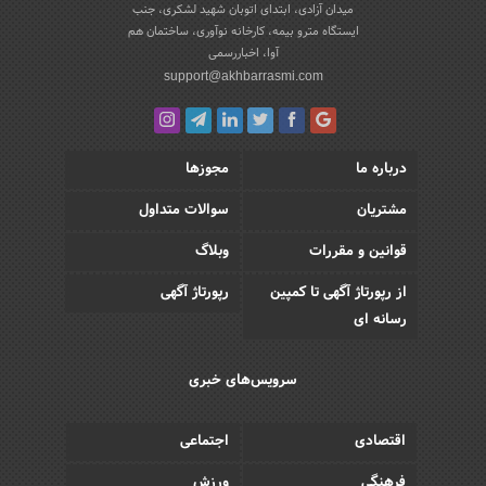
میدان آزادی، ابتدای اتوبان شهید لشکری، جنب
ایستگاه مترو بیمه، کارخانه نوآوری، ساختمان هم
آوا، اخباررسمی
support@akhbarrasmi.com
درباره ما
مجوزها
مشتریان
سوالات متداول
قوانین و مقررات
وبلاگ
از رپورتاژ آگهی تا کمپین
رپورتاژ آگهی
رسانه ای
سرویس‌های خبری
اقتصادی
اجتماعی
فرهنگی
ورزش