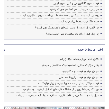
قیمت سرور HP/بررسی و خرید سرور اچ پی
هر زبانی، هر زمانی، هر کجا، هر جور که راحتید!
رونمایی از سایت بلوباکس با هدف خدمات پرداخت سریع با نازلترین قیمت
خرید تلگرام پرمیوم با ارزان ترین قیمت
چرا لامپ ال ای دی از لامپ رشته‌ای و کم مصرف بهتر است؟
چرا پنل های ال ای دی سقفی فروش خوبی دارند؟
اخبار مرتبط با حوزه
دلایل افت آمپراژ و کاوای دیزل ژنراتور
وقتی جزئیات سنگی، شخصیت یک ساختمان را میسازد
عوامل موثر بر قیمت لوله گالوانیزه
عوامل موثر بر قیمت بلبرینگ صنعتی
قیمت میلگرد بستر در سه ماه پرالتهاب؛ از زبان تولیدکننده
دوزینگ پمپ اتاترون یا اینجکتا؟ مقایسه‌ای که قبل از خرید باید بخوانید
سیل پات چیست؟ بررسی کامل کاربرد، عملکرد، مزایا، قیمت و خرید سیل پات