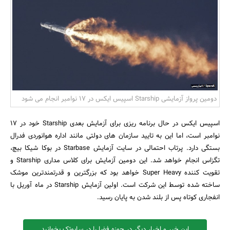
بانک، بیمه و سرمایه
مسکن و ساختمان
دومین پرواز آزمایشی Starship اسپیس ایکس در ۱۷ نوامبر انجام می شود
اسپیس ایکس در حال برنامه ریزی برای آزمایش بعدی Starship خود در ۱۷
نوامبر است، اما این به تایید سازمان های دولتی مانند اداره هوانوردی فدرال
بستگی دارد. پرتاب احتمالی در سایت آزمایش Starbase در بوکا شیکا بیچ،
تگزاس انجام خواهد شد. این دومین آزمایش برای کلاس مداری Starship و
تقویت کننده Super Heavy خواهد بود که بزرگترین و قدرتمندترین موشک
ساخته شده توسط این شرکت است. اولین آزمایش Starship در ماه آوریل با
انفجاری کوتاه پس از بلند شدن به پایان رسید.
این خبر و اخبار دیگر در حوزه فضا را در سایوتک بخوانید