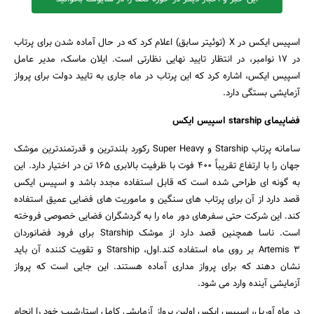
اسپیس ایکس در X (توئیتر سابق) اعلام کرد که در حال آماده شدن برای پرتاب
در ۱۷ نوامبر، در انتظار تایید نهایی نظارتی است. ایلان ماسک، مدیر عامل
اسپیس ایکس، اشاره کرد که این پرتاب در ماه جاری به تایید دولت برای پرواز
آزمایشی بستگی دارد.
فضاپیمای starship اسپیس ایکس
سامانه پرتاب Starship و Super Heavy رکورد بلندترین و قدرتمندترین موشک
جهان را با ارتفاع تقریباً ۴۰۰ فوت با ظرفیت بالابری ۱۶۵ تن در اختیار دارد. این
به گونه ای طراحی شده است که قابل استفاده مجدد باشد و اسپیس ایکس
قصد دارد از آن برای پرتاب های سنگین و ماموریت های فضایی عمیق استفاده
جستجو
کند. این شرکت حتی سفرهای دور ماه را به گردشگران فضایی خصوصی فروخته
است. ناسا همچنین قصد دارد از موشک Starship برای فرود فضانوردان
Artemis 3 بر روی ماه استفاده کند.اول، Starship و تقویت کننده آن باید
نشان دهند که برای پرواز مداری آماده هستند. این جایی است که پرواز
آزمایشی آینده وارد می شود.
در ماه آوریل، اسپیس ایکس اولین پرواز آزمایشی کامل استارشیپ خود را انجام