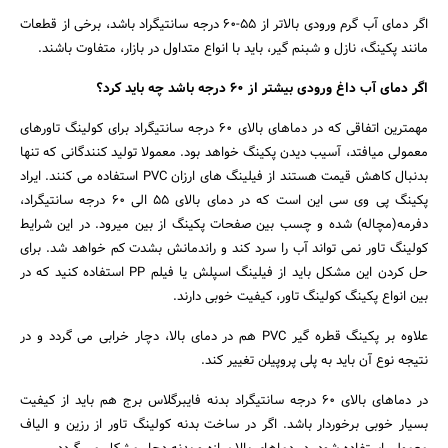
اگر دمای آب گرم ورودی بالاتر از 55-60 درجه سانتیگراد باشد، برخی از قطعات
مانند پکینگ، نازل و شبنم گیر، باید با انواع متداول در بازار، متفاوت باشند.
اگر دمای آب داغ ورودی بیشتر از 60 درجه باشد چه باید کرد؟
مهمترین اتفاقی که در دماهای بالای 60 درجه سانتیگراد برای کولینگ تاورهای
معمولی میافتد، آسیب دیدن پکینگ خواهد بود. معمولا تولید کنندگانی که تنها
بدنبال کاهش قیمت هستند از فیلینگ های ارزان PVC استفاده می کنند. ایراد
پکینگ پی وی سی این است که در دمای بالای 55 الی 60 درجه سانتیگراد،
دفرمه(مچاله) شده و چسب بین صفحات پکینگ از بین میرود. در این شرایط
جستجو
کولینگ تاور نمی تواند آب را سرد کند و راندمانش بشدت کم خواهد شد. برای
حل کردن این مشکل باید از فیلینگ اسپلش یا فیلم PP استفاده کنید که در
بین انواع پکینگ کولینگ تاور، کیفیت خوبی دارند.
علاوه بر پکینگ قطره گیر PVC هم در دمای بالا، دچار خرابی می گردد و در
نتیجه نوع آن باید به پلی پروپیلن تغییر کند.
در دماهای بالای 60 درجه سانتیگراد بدنه فایبرگلاس برج هم باید از کیفیت
بسیار خوبی برخوردار باشد. اگر در ساخت بدنه کولینگ تاور از رزین و الیاف