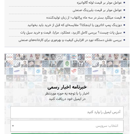
عوامل موثر بر قیمت لوله گالوانیزه
عوامل موثر بر قیمت بلبرینگ صنعتی
قیمت میلگرد بستر در سه ماه پرالتهاب؛ از زبان تولیدکننده
دوزینگ پمپ اتاترون یا اینجکتا؟ مقایسه‌ای که قبل از خرید باید بخوانید
سیل پات چیست؟ بررسی کامل کاربرد، عملکرد، مزایا، قیمت و خرید سیل پات
بررسی نقش دستگاه نورد در افزایش کیفیت و بهره‌وری برای کارخانه‌های صنعتی
خبرنامه اخبار رسمی
اخبار را با توجه به حوزه موردنظر
در ایمیل خود دریافت کنید
انتخاب سرویس