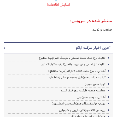
[نمایش اطلاعات]
منتشر شده در سرویس:
صنعت و تولید
آخرین اخبار شرکت آراکو
تفاوت برج خنک کننده صنعتی و کولینگ تاور تهویه مطبوع
تفاوت تناژ اسمی و تن تبرید واقعی(ظرفیت) کولینگ تاور
آشنایی با برج خنک کننده کانترفلو(جریان متقاطع)
کیفیت میکسر هموژنایزر به چه عواملی ارتباط دارد
تولید سس مایونز
محاسبه صحیح ظرفیت برج خنک کننده
آشنایی با پمپ هموژنایزر
بهترین تولیدکنندگان هموژنایزر(پمپ امولسیون)
پروسس تانک و راکتور دارویی و شیمیایی
هموژنایزر برای تولید مواد غذایی