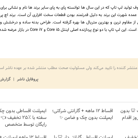
ف تولید لپ تاپ که در این سال ها توانسته پای به پای سایر برند ها نام و نشانی برا
. عمده شهرت این برند به دلیل قدرتمند بودن قطعات سخت افزاری آن است. برند اچ پی
EliteBook از یکی از مقاوم ترین و بهترین متریال ها بهره گرفته است. طراحی بدنه ساده و درخشش 
اپ با دو نوع پردازنده اصلی اینتل Core i5 و Core i7 در بازار عرضه شده است.
منتشر کننده را تایید می‌کند ولی مسئولیت صحت مطلب منتشر شده بر عهده ناشر اس
پروفایل ناشر
گزارش 
پلنت 🦷 بدون
اقساط 12 ماهه + گارانتی شرکتی؛
ایمپلنت اقساطی بدون چک
ز اقدام
ایمپلنت بدون چک و ضامن ✨
سفته با ٪۲۵ تخفیف
رایگان توسط متخصص
دندان با ۲۵٪ تخفیف
ایمپلنت اقساطی گارانتی‌دار 🦷 با
اقساط ۱۲ ماهه ایمپلن