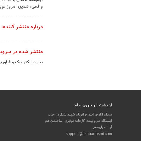
واقعی، همین امروز نوب
درباره منتشر کننده:
منتشر شده در سروی
تجارت الکترونیک و فناوری
از پشت ابر بیرون بیاید
میدان آزادی، ابتدای اتوبان شهید لشکری، جنب
ایستگاه مترو بیمه، کارخانه نوآوری، ساختمان هم
آوا، اخباررسمی
support@akhbarrasmi.com