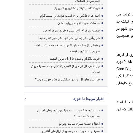
اینترنتی در اصفهان
فروشگاه اینترنتی کشاورزی اگری راز
 تولید می
ایده های طلایی برای کسب درآمد از اینستاگرام
ی تینک پد
خدمات سایت انجام پروژه ماهان
ی لنوو در
قیمت سرور HP/بررسی و خرید سرور اچ پی
 جذاب و همچنین
هر زبانی، هر زمانی، هر کجا، هر جور که راحتید!
رونمایی از سایت بلوباکس با هدف خدمات پرداخت
سریع با نازلترین قیمت
 از کارها
خرید تلگرام پرمیوم با ارزان ترین قیمت
را بدون نیاز به ماوس انجام دهد. این دستگاه از صفحه نمایش 14 اینچی IPS یا OLED با روزولوشن WUXGA یا 2.8k بهره
چرا لامپ ال ای دی از لامپ رشته‌ای و کم مصرف بهتر
می گیرد. همچنین از صفحه نمایش ضد بازتاب نور نیز استفاده می کند. این مدل در واقع با دو نوع تراشه Core i5 و Core i7
است؟
ار این، از پردازنده گرافیکی
چرا پنل های ال ای دی سقفی فروش خوبی دارند؟
تمند و سریع کارهای
اخبار مرتبط با حوزه
آن را با حافظه 2
واتی آن می تواند تا 19 ساعت روشن بماند که این
پراپ تریدینگ چیست و چرا بین تریدرهای ایرانی
محبوب شده است؟
ارتقا و بهینه سازی سایت وبرانو
معرفی سنجور؛ مجموعه‌ای از ابزارهای آنلاین