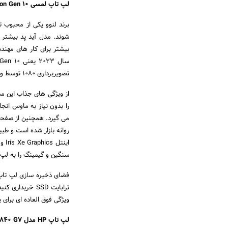
لپ تاپ لمسی
Lenovo ThinkPad X1 Carbon Gen 10
برند لنوو یکی از محبوب 
شوند. مدل آید پد بیشتر 
بیشتر برای کار های مهندس
تصویربرداری 1080 توسط وبکم، این لپ تاپ را به یکی پرطرفدار ترین لپ تاپ های 14 اینچی بازار تبدیل کرده است.
از ویژگی های جذاب این مد
سنگین و گیمینگ را به لپ
فضای ذخیره سازی لپ تاپ قابلیت ارتقا تا 2 ترابایت
ویژگی فوق العاده ای برای یک لپ
لپ تاپ
HP
مدل
EliteBook 840 G7