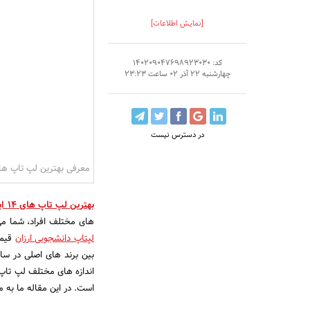
[نمایش اطلاعات]
کد: 140209047698923030
چهارشنبه 22 آذر 02 ساعت 23:23
در دسترس نیست
معرفی بهترین لپ تاپ های 14 اینچی بازار در سال
بهترین لپ تاپ های 14 اینچی
های مختلف افراد، شما می
لپتاپ دانشجویی ارزان
قیم
بین برند های اصلی در سال
است. در این مقاله ما به 