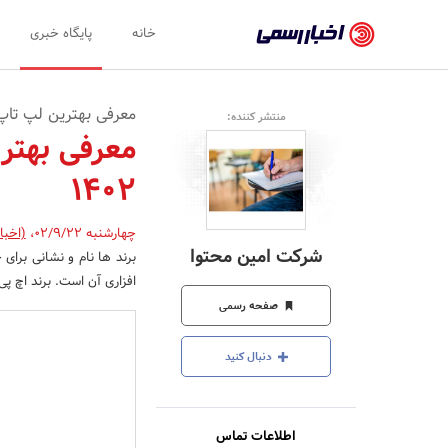
اخبار
خانه
پایگاه خبری
رسمی
-
معرفی بهترین لپ تاپ های 14 اینچی بازار 
منتشر کننده:
اخبار
تایید
1402
شده
شرکت‌ها،
چهارشنبه 02/9/22
،
(اخبا
شرکت امین محتوا
برند ها نام و نشانی برا
سازمان‌ها
افزاری آن است. برند اچ پی برای مدل EliteBook 840 G7 از یکی از مقاوم تری
و
صفحه رسمی
روابط
دنبال کنید
عمومی‌ها
اطلاعات تماس