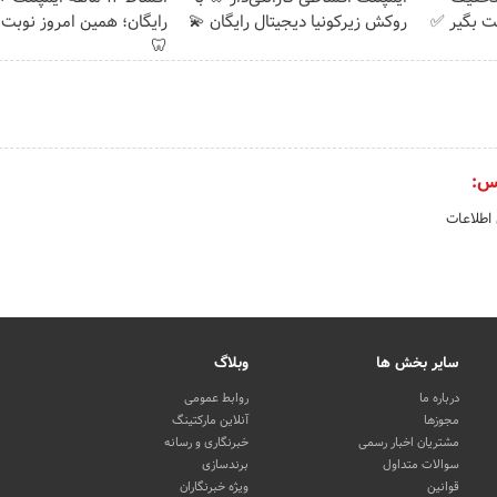
ت بگیر ✅
روکش زیرکونیا دیجیتال رایگان 💫
رایگان؛ همین امروز نوبت 
🦷
س:
 اطلاعات
سایر بخش ها
وبلاگ
درباره ما
روابط عمومی
مجوزها
آنلاین مارکتینگ
مشتریان اخبار رسمی
خبرنگاری و رسانه
سوالات متداول
برندسازی
قوانین
ویژه خبرنگاران