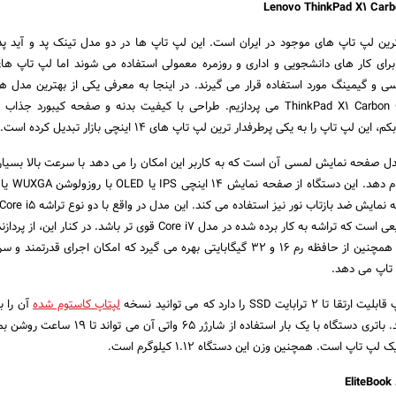
ترین لپ تاپ های موجود در ایران است. این لپ تاپ ها در دو مدل تینک پد و آید پد
برای کار های دانشجویی و اداری و روزمره معمولی استفاده می شوند اما لپ تاپ ها
ی و گیمینگ مورد استفاده قرار می گیرند. در اینجا به معرفی یکی از بهترین مدل ها
سال 2023 یعنی ThinkPad X1 Carbon Gen 10 می پردازیم. طراحی با کیفیت بدنه و صفحه کیبورد
ل صفحه نمایش لمسی آن است که به کاربر این امکان را می دهد با سرعت بالا بسیاری
روانه بازار شده است و طبیعی است که تراشه به کار برده شده در مدل Core i7 قوی تر باشد. در کن
اینتل Iris Xe Graphics و همچنین از حافظه رم 16 و 32 گیگابایتی بهره می گیرد که امکان اجرای قدر
 تاپ می دهد.
 SSD را دارد که می توانید نسخه
لپتاپ کاستوم شده
ترابایت SSD خریداری کنید. باتری دستگاه با یک بار استفاده از شارژر 65 
 تاپ است. همچنین وزن این دستگاه 1.12 کیلوگرم است.