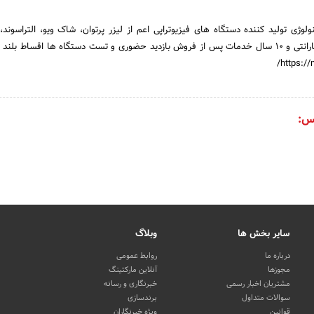
ژی تولید کننده دستگاه های فیزیوتراپی اعم از لیزر پرتوان، شاک ویو، التراسوند، ت
بهترین کیفیت با 18 ماه گارانتی و 10 سال خدمات پس از فروش بازدید حضوری و تست دستگاه ها اقساط 
س:
سایر بخش ها
وبلاگ
درباره ما
روابط عمومی
مجوزها
آنلاین مارکتینگ
مشتریان اخبار رسمی
خبرنگاری و رسانه
سوالات متداول
برندسازی
قوانین
ویژه خبرنگاران