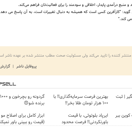
د و منبع درآمدی پایدار، اخلاقی و سودمند را برای فعالیت‌تان فراهم می‌کند.
ی گوید: “کارآفرین کسی است که همیشه به دنبال تغییرات است، به آن پاسخ می دهد و
ی کند.”
منتشر کننده را تایید می‌کند ولی مسئولیت صحت مطلب منتشر شده بر عهده ناشر اس
پروفایل ناشر
گزارش 
گیر | ثبت
بهترین فرصت سرمایه‌گذاری‼️ با
100 هزار تومان طلا بخر‼️
برنده شو😍
کوین ببر
ایرپاد بلوتوثی، با قیمت
ابزار کامل برای اصلاح مو
باورنکردنی!! فرصت محدود
(قیمت رو ببینی باور نمیکن