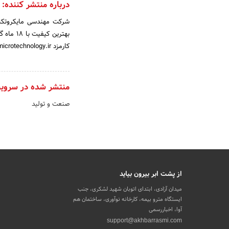
درباره منتشر کننده:
شرکت مهندسی مایکروتکنولو
کارمزد https://microtechnology.ir/
منتشر شده در سروی
صنعت و تولید
از پشت ابر بیرون بیاید
میدان آزادی، ابتدای اتوبان شهید لشکری، جنب
ایستگاه مترو بیمه، کارخانه نوآوری، ساختمان هم
آوا، اخباررسمی
support@akhbarrasmi.com