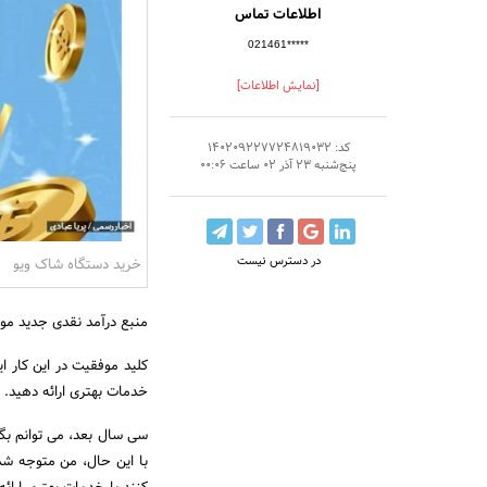
اطلاعات تماس
021461*****
[نمایش اطلاعات]
کد: 140209227724819032
پنج‌شنبه 23 آذر 02 ساعت 00:06
در دسترس نیست
خرید دستگاه شاک ویو
منبع درآمد نقدی جدید موثر
کلید موفقیت در این کار ای
خدمات بهتری ارائه دهید.
سی سال بعد، می توانم بگو
با این حال، من متوجه شدم 