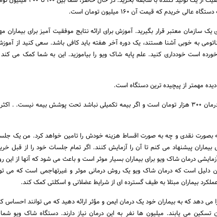
یک دستگاه شاک ویو با کیفیت از یک تولید کننده با سابقه بخری
الی خریدم که قیمت آن 160 میلیون تومان است.
ک سازمان معتبر قرار بگیرید. آموزش برای ارائه نتایج موفقیت آمیز برای بیماران مه
اتومی به خوبی آشنا هستند، یک دوره آخر هفته باید کافی باشد. سعی کنید از آموز
رده است خودداری کنید. علم پایه شاک ویو را بیاموزید. این به شما کمک می کند ت
ده مهمتر از پیچیده ترین دستگاه است.
هزینه متوسط هر جلسه درمان 300 هزار تومان است و اگر بیمه تکمیلی نباشد تحت پوشش بیمه نیست. . اک
 بصورت نقدی و چه به صورت اقساط هزینه خودش را تامین خواهد کرد. من یک جلسه
 بیماران پیشنهاد می کنم تا آن را آزمایش کنند. اگر تمام جلسات خود را از قبل خرید
یشی درمان شاک ویو برای بیماران بسیار موثر است و باعث می شود که آنها از این ر
این دلیل است که درمان شاک ویو یک روش درمانی موثر و غیرتهاجمی است که می توا
ملکرد بیماران مبتلا به طیف گسترده ای از شرایط عضلانی و اسکلتی کمک کند.
ان را می دهد که به بیماران خود یک درمان ایمن و مؤثر ارائه دهید که می توانند احساس ک
تسکین می یابند. میلیون ها نفر به این درمان نیاز دارند. دستگاه شاک ویو شما ر