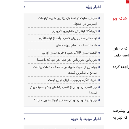
اخبار ویژه
،
شاک ویو
طراحی سایت در اصفهان بهترین شیوه تبلیغات
اینترنتی در اصفهان
فروشگاه اینترنتی کشاورزی اگری راز
ایده های طلایی برای کسب درآمد از اینستاگرام
خدمات سایت انجام پروژه ماهان
که به طور
قیمت سرور HP/بررسی و خرید سرور اچ پی
معه دارد.
هر زبانی، هر زمانی، هر کجا، هر جور که راحتید!
راجعه کرده
رونمایی از سایت بلوباکس با هدف خدمات پرداخت
سریع با نازلترین قیمت
خرید تلگرام پرمیوم با ارزان ترین قیمت
چرا لامپ ال ای دی از لامپ رشته‌ای و کم مصرف بهتر
است؟
چرا پنل های ال ای دی سقفی فروش خوبی دارند؟
ه اندازه کافی پیشرفت
که نیاز به
اخبار مرتبط با حوزه