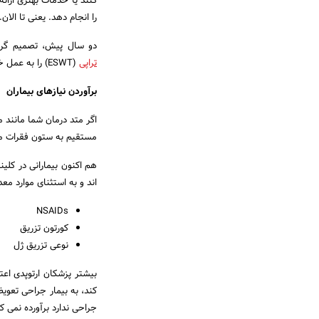
کنند یا خدمات بهتری ارائ
را انجام دهد. یعنی تا الان.
دو سال پیش، تصمیم گرف
تراپی
(ESWT) را به عمل خود اضافه کنم.
برآوردن نیازهای بیماران
اگر متد درمان شما مانند م
مستقیم به ستون فقرات مربو
هم اکنون بیمارانی در کلین
اند و به استثنای موارد معد
NSAIDs
کورتون تزریق
نوعی تزریق ژل
کند، به بیمار جراحی تعویض 
جراحی ندارد برآورده نمی کن