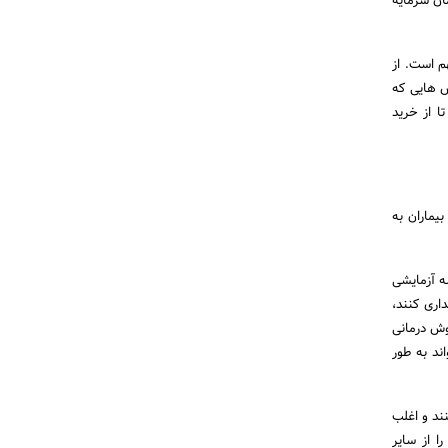
د. در حال حاضر، شما بین 100 تا 200 میلیون تومان سرمایه
م است. از
ش هایی که
ا از خرید
ثر بیماران به
 آزمایشی
اری کنند،
وش درمانی
ند به طور
نند و اغلب
ا از سایر