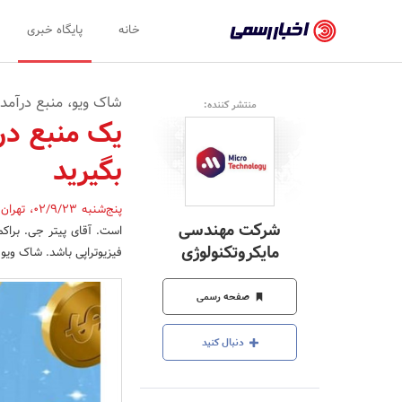
اخبار
خانه
پایگاه خبری
رسمی
-
شاک ویو، منبع درآمد
منتشر کننده:
اخبار
یک منبع درآ
تایید
بگیرید
شده
شرکت‌ها،
پنج‌شنبه 02/9/23
،
تهران
شرکت مهندسی
است. آقای پیتر جی. براکم
سازمان‌ها
مایکروتکنولوژی
فیزیوتراپی باشد. شاک ویو ا
و
صفحه رسمی
روابط
عمومی‌ها
دنبال کنید