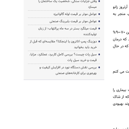
وقتی جزئیات سنگی، شخصیت یک ساختمان را
تروز زانو
میسازد
طول یک سال، منجر به
عوامل موثر بر قیمت لوله گالوانیزه
عوامل موثر بر قیمت بلبرینگ صنعتی
قیمت میلگرد بستر در سه ماه پرالتهاب؛ از زبان
ثابت شده است که تنها 10-30% از بیماران مبتلا به آرتروز زانو در نهایت به جراحی نیاز خواهند داشت. بنابراین، بین 70-90%
تولیدکننده
 که درمان
دوزینگ پمپ اتاترون یا اینجکتا؟ مقایسه‌ای که قبل از
ین یک نیاز عظیم است که در حال
خرید باید بخوانید
سیل پات چیست؟ بررسی کامل کاربرد، عملکرد، مزایا،
قیمت و خرید سیل پات
بررسی نقش دستگاه نورد در افزایش کیفیت و
بت می کنم
بهره‌وری برای کارخانه‌های صنعتی
 بیماری را
مانی پیشرفته است که از شاک
ند بهبودی