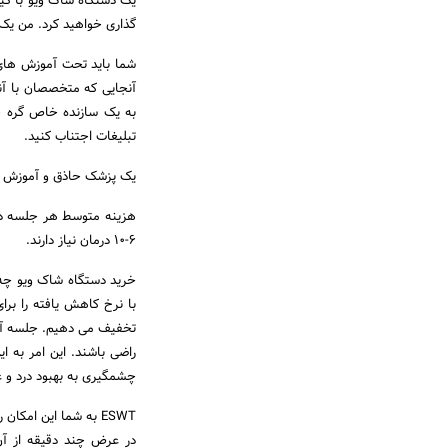
گذاری خواهید کرد. من یک دستگاه ع
شما باید تحت آموزش های ی
آنجایی که متخصصان با آن
به یک سازنده خاص گره خو
تبلیغات اجتناب کنید.
یک پزشک حاذق و آموزش دی
6-10 درمان نیاز دارند.
خرید دستگاه شاک ویو چه
با نرخ کاهش یافته را برای
تخفیف می دهیم. جلسه آزما
راضی باشند. این امر به 
چشمگیری به بهبود درد و ع
ESWT به شما این امک
در عرض چند دقیقه از آن 